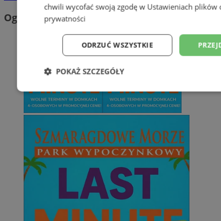
chwili wycofać swoją zgodę w
Ustawieniach plików 
Ogłoszenia
prywatności
ODRZUĆ WSZYSTKIE
PRZEJ
POKAŻ SZCZEGÓŁY
Niezbędne
Wydajność
Targetowani
Niesklasyfikowane
Niezbędne
Wydajność
Targetowanie
Funkcjonalno
Niezbędne pliki cookie umożliwiają korzystanie z podstawowych fun