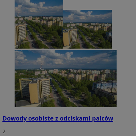
Dowody osobiste z odciskami palców
2