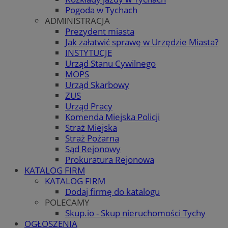
Pogoda w Tychach
ADMINISTRACJA
Prezydent miasta
Jak załatwić sprawę w Urzędzie Miasta?
INSTYTUCJE
Urząd Stanu Cywilnego
MOPS
Urząd Skarbowy
ZUS
Urząd Pracy
Komenda Miejska Policji
Straż Miejska
Straż Pożarna
Sąd Rejonowy
Prokuratura Rejonowa
KATALOG FIRM
KATALOG FIRM
Dodaj firmę do katalogu
POLECAMY
Skup.io - Skup nieruchomości Tychy
OGŁOSZENIA