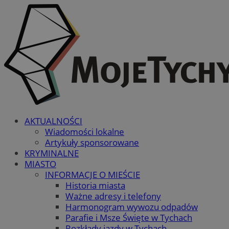
AKTUALNOŚCI
Wiadomości lokalne
Artykuły sponsorowane
KRYMINALNE
MIASTO
INFORMACJE O MIEŚCIE
Historia miasta
Ważne adresy i telefony
Harmonogram wywozu odpadów
Parafie i Msze Święte w Tychach
Rozkłady jazdy w Tychach