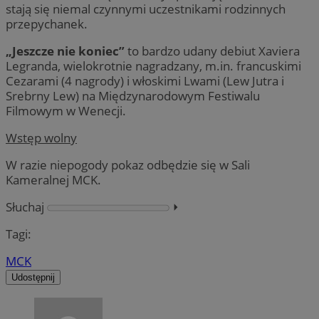
stają się niemal czynnymi uczestnikami rodzinnych
przepychanek.
„Jeszcze nie koniec”
to bardzo udany debiut Xaviera
Legranda, wielokrotnie nagradzany, m.in. francuskimi
Cezarami (4 nagrody) i włoskimi Lwami (Lew Jutra i
Srebrny Lew) na Międzynarodowym Festiwalu
Filmowym w Wenecji.
Wstęp wolny
W razie niepogody pokaz odbędzie się w Sali
Kameralnej MCK.
Słuchaj
⏵︎
Tagi:
MCK
Udostępnij