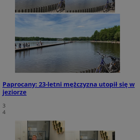
Paprocany: 23-letni mężczyzna utopił się w
jeziorze
3
4