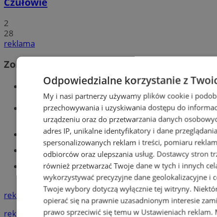
Czułowie
2
28
reklama
Zobacz również
Odpowiedzialne korzystanie z Twoi
Wiadomości kryminalne w Tychach
My i nasi partnerzy używamy plików cookie i podob
Wiadomości lokalne
przechowywania i uzyskiwania dostępu do informac
urządzeniu oraz do przetwarzania danych osobowych
adres IP, unikalne identyfikatory i dane przeglądani
Części samochodowe do -70%!
spersonalizowanych reklam i treści, pomiaru reklam i
Tworzenie stron www - Tychy
odbiorców oraz ulepszania usług.
Dostawcy stron tr
również przetwarzać Twoje dane w tych i innych cel
Znajdź pracę - codziennie nowe
ogłoszenia
wykorzystywać precyzyjne dane geolokalizacyjne i c
Twoje wybory dotyczą wyłącznie tej witryny. Niekt
reklama
opierać się na prawnie uzasadnionym interesie zami
prawo sprzeciwić się temu w
Ustawieniach reklam
.
reklama