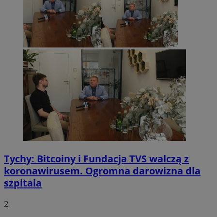
Tychy: Bitcoiny i Fundacja TVS walczą z
koronawirusem. Ogromna darowizna dla
szpitala
2