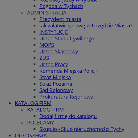
Pogoda w Tychach
ADMINISTRACJA
Prezydent miasta
Jak załatwić sprawę w Urzędzie Miasta?
INSTYTUCJE
Urząd Stanu Cywilnego
MOPS
Urząd Skarbowy
ZUS
Urząd Pracy
Komenda Miejska Policji
Straż Miejska
Straż Pożarna
Sąd Rejonowy
Prokuratura Rejonowa
KATALOG FIRM
KATALOG FIRM
Dodaj firmę do katalogu
POLECAMY
Skup.io - Skup nieruchomości Tychy
OGŁOSZENIA