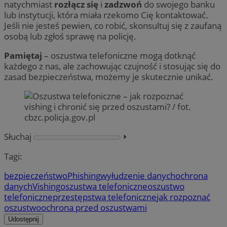
natychmiast
rozłącz się
i
zadzwoń
do swojego banku
lub instytucji, która miała rzekomo Cię kontaktować.
Jeśli nie jesteś pewien, co robić, skonsultuj się z zaufaną
osobą lub zgłoś sprawę na policję.
Pamiętaj
– oszustwa telefoniczne mogą dotknąć
każdego z nas, ale zachowując czujność i stosując się do
zasad bezpieczeństwa, możemy je skutecznie unikać.
Słuchaj
⏵︎
Tagi:
bezpieczeństwo
Phishing
wyłudzenie danych
ochrona
danych
Vishing
oszustwa telefoniczne
oszustwo
telefoniczne
przestępstwa telefoniczne
jak rozpoznać
oszustwo
ochrona przed oszustwami
Udostępnij