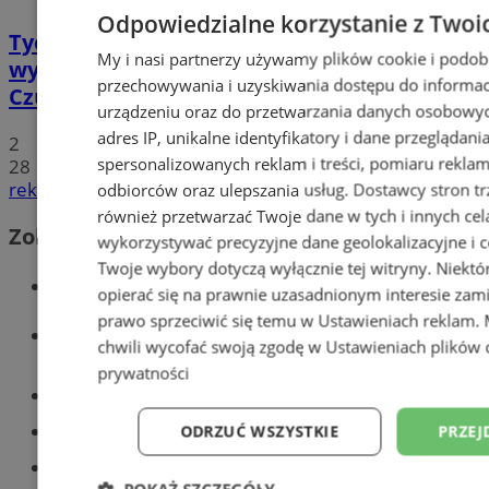
Odpowiedzialne korzystanie z Twoi
Tychy: Koncert chóralny "Messa di Gloria" –
My i nasi partnerzy używamy plików cookie i podob
wyjątkowe wydarzenie muzyczne w
przechowywania i uzyskiwania dostępu do informac
Czułowie
urządzeniu oraz do przetwarzania danych osobowych
adres IP, unikalne identyfikatory i dane przeglądani
2
spersonalizowanych reklam i treści, pomiaru reklam i
28
reklama
odbiorców oraz ulepszania usług.
Dostawcy stron tr
również przetwarzać Twoje dane w tych i innych cel
Zobacz również
wykorzystywać precyzyjne dane geolokalizacyjne i c
Twoje wybory dotyczą wyłącznie tej witryny. Niekt
Wiadomości kryminalne w Tychach
opierać się na prawnie uzasadnionym interesie zami
prawo sprzeciwić się temu w
Ustawieniach reklam
.
Wiadomości lokalne
chwili wycofać swoją zgodę w
Ustawieniach plików 
prywatności
Części samochodowe do -70%!
Tworzenie stron www - Tychy
ODRZUĆ WSZYSTKIE
PRZEJ
Znajdź pracę - codziennie nowe