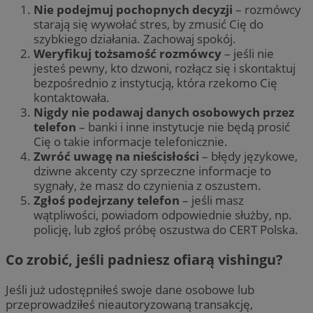
Nie podejmuj pochopnych decyzji
– rozmówcy
starają się wywołać stres, by zmusić Cię do
szybkiego działania. Zachowaj spokój.
Weryfikuj tożsamość rozmówcy
– jeśli nie
jesteś pewny, kto dzwoni, rozłącz się i skontaktuj
bezpośrednio z instytucją, która rzekomo Cię
kontaktowała.
Nigdy nie podawaj danych osobowych przez
telefon
– banki i inne instytucje nie będą prosić
Cię o takie informacje telefonicznie.
Zwróć uwagę na nieścisłości
– błędy językowe,
dziwne akcenty czy sprzeczne informacje to
sygnały, że masz do czynienia z oszustem.
Zgłoś podejrzany telefon
– jeśli masz
wątpliwości, powiadom odpowiednie służby, np.
policję, lub zgłoś próbę oszustwa do CERT Polska.
Co zrobić, jeśli padniesz ofiarą vishingu?
Jeśli już udostępniłeś swoje dane osobowe lub
przeprowadziłeś nieautoryzowaną transakcję,