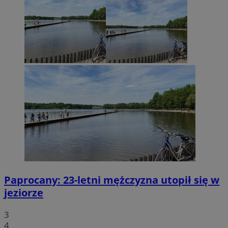
Paprocany: 23-letni mężczyzna utopił się w
jeziorze
3
4