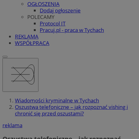
OGŁOSZENIA
Dodaj ogłoszenie
POLECAMY
Protocol IT
Pracuj.pl - praca w Tychach
REKLAMA
WSPÓŁPRACA
Wiadomości kryminalne w Tychach
Oszustwa telefoniczne – jak rozpoznać vishing i
chronić się przed oszustami?
reklama
Oszustwa telefoniczne – jak rozpoznać