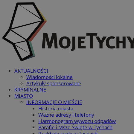
AKTUALNOŚCI
Wiadomości lokalne
Artykuły sponsorowane
KRYMINALNE
MIASTO
INFORMACJE O MIEŚCIE
Historia miasta
Ważne adresy i telefony
Harmonogram wywozu odpadów
Parafie i Msze Święte w Tychach
Rozkłady jazdy w Tychach