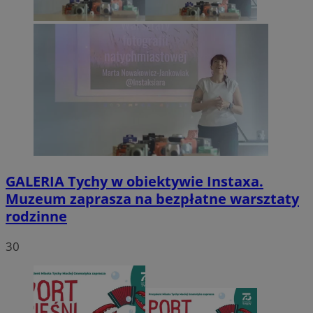
GALERIA
Tychy w obiektywie Instaxa.
Muzeum zaprasza na bezpłatne warsztaty
rodzinne
30