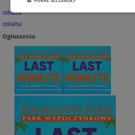
ogłoszenia
POKAŻ SZCZEGÓŁY
reklama
Niezbędne
Wydajność
Targetowani
reklama
Ogłoszenia
Niesklasyfikowane
Niezbędne
Wydajność
Targetowanie
Funkcjonalno
Niezbędne pliki cookie umożliwiają korzystanie z podstawowych fun
takich jak logowanie użytkownika i zarządzanie kontem. Bez niezb
można prawidłowo korzystać ze strony internetowej.
Provider
/
Okres
Nazwa
Domena
przechowywani
SessID
mojetychy.pl
1 rok