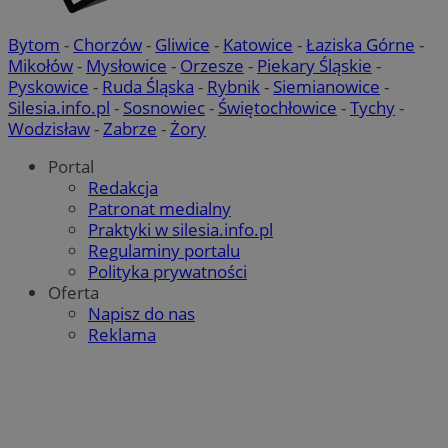
Bytom
-
Chorzów
-
Gliwice
-
Katowice
-
Łaziska Górne
-
Mikołów
-
Mysłowice
-
Orzesze
-
Piekary Śląskie
-
Pyskowice
-
Ruda Śląska
-
Rybnik
-
Siemianowice
-
Silesia.info.pl
-
Sosnowiec
-
Świętochłowice
-
Tychy
-
Wodzisław
-
Zabrze
-
Żory
Portal
Redakcja
Patronat medialny
Praktyki w silesia.info.pl
Regulaminy portalu
Polityka prywatności
Oferta
Napisz do nas
Reklama