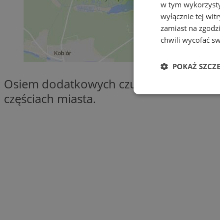
w tym wykorzysty
wyłącznie tej wi
zamiast na zgodz
chwili wycofać s
POKAŻ SZCZ
Osiem dodatkowych czujników badającyc
częściach miasta.
Niezbędne
Ni
Niezbędne pliki cook
zarządzanie kontem. 
Nazwa