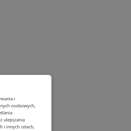
ywania i
danych osobowych,
etlania
az ulepszania
 i innych celach,