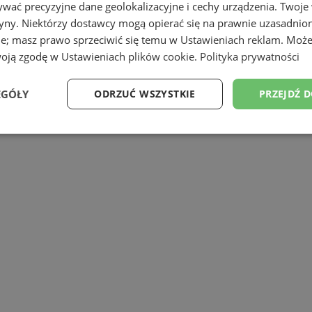
wać precyzyjne dane geolokalizacyjne i cechy urządzenia. Twoje
tryny. Niektórzy dostawcy mogą opierać się na prawnie uzasadnio
ie; masz prawo sprzeciwić się temu w
Ustawieniach reklam
. Może
woją zgodę w
Ustawieniach plików cookie
.
Polityka prywatności
EGÓŁY
ODRZUĆ WSZYSTKIE
PRZEJDŹ 
h jakość powietrza, do 10 stycznia br.
Wydajność
Targetowanie
Funkcjonalność
Ni
ezbędne
Wydajność
Targetowanie
Funkcjonalność
Niesklasyfikow
ie umożliwiają korzystanie z podstawowych funkcji strony internetowej, takich jak log
Bez niezbędnych plików cookie nie można prawidłowo korzystać ze strony internetowe
Provider
/
Okres
Opis
Domena
przechowywania