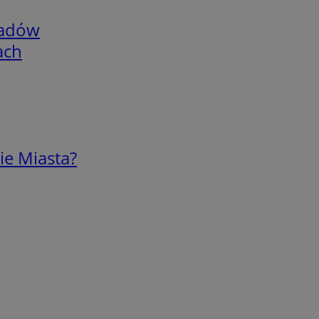
adów
ach
ie Miasta?