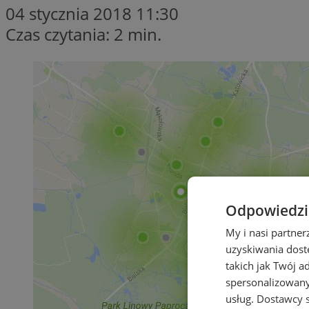
04 stycznia 2018 11:30
Czas czytania: 2 min.
Odpowiedzia
My i nasi partne
uzyskiwania dost
takich jak Twój a
spersonalizowanyc
usług.
Dostawcy s