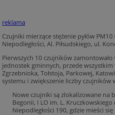
SessID
QeSessID
MvSessID
reklama
__cf_bm
Czujniki mierzące stężenie pyłów PM10 
Niepodległości, Al. Piłsudskiego, ul. Ko
VISITOR_PRIVACY_
Pierwszych 10 czujników zamontowało 
jednostek gminnych, przede wszystkim w 
CookieScriptConse
Zgrzebnioka, Tołstoja, Parkowej, Katow
systemu i zwiększenie liczby czujników 
__cf_bm
Nowe czujniki są zlokalizowane na
Begonii, I LO im. L. Kruczkowskiego 
Niepodległości 190, gdzie mieści si
Nazwa