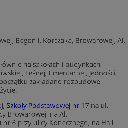
ator sesji.
ator sesji.
ator sesji.
 ludzi i botów. Jest
j, ponieważ
wej, Begonii, Korczaka, Browarowej, Al.
tów na temat
j.
zechowywania zgody
 ich interakcji z
zgody
łównie na szkołach i budynkach
ustawienia
ferencje zostaną
wskiej, Leśnej, Cmentarnej, Jedności,
usługę Cookie-
Od początku zakładano rozbudowę
rencji dotyczących
est to konieczne,
życie.
działał poprawnie.
 ludzi i botów. Jest
j, ponieważ
j,
Szkoły Podstawowej nr 17
na ul.
tów na temat
j.
icy Browarowej, na Al.
 nr 6 przy ulicy Konecznego, na Hali
ywania
Opis