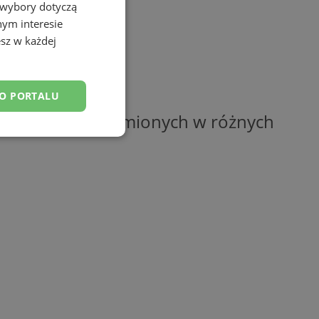
 wybory dotyczą
nym interesie
sz w każdej
DO PORTALU
 zostanie uruchomionych w różnych
esklasyfikowane
ane
owanie użytkownika i
j.