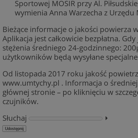
Sportowej MOSIR przy Al. Piłsudskie
Nazwa
openstat_gid
wymienia Anna Warzecha z Urzędu M
Nazwa
ustat_age3nve3hm
_clsk
VISITOR_INFO1_LIV
Bieżące informacje o jakości powierza 
ustat_jn29ek10jrjhX
__Secure-YNID
Aplikacja jest całkowicie bezpłatna. G
ustat_gid
openstat_8svbs0xb
stężenia średniego 24-godzinnego: 20
MR
użytkowników będą wysyłane specjaln
YSC
Od listopada 2017 roku jakość powietrz
OAID
www.umtychy.pl . Informacja o średniej 
MUID
głównej stronie – po kliknięciu w szcze
czujników.
FCCDCF
MUID
__gpi
Słuchaj
⏵︎
Udostępnij
SRM_B
_clsk