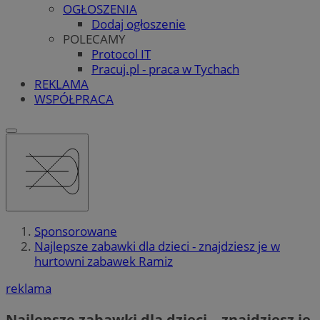
OGŁOSZENIA
Dodaj ogłoszenie
POLECAMY
Protocol IT
Pracuj.pl - praca w Tychach
REKLAMA
WSPÓŁPRACA
Sponsorowane
Najlepsze zabawki dla dzieci - znajdziesz je w
hurtowni zabawek Ramiz
reklama
Najlepsze zabawki dla dzieci – znajdziesz je