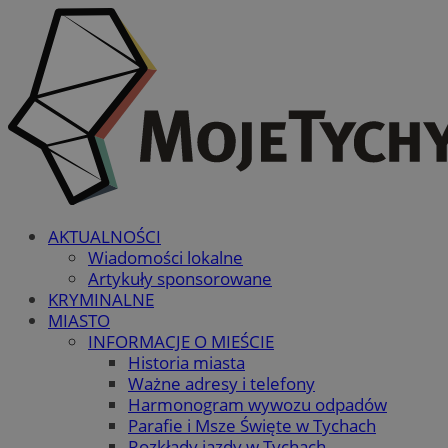
AKTUALNOŚCI
Wiadomości lokalne
Artykuły sponsorowane
KRYMINALNE
MIASTO
INFORMACJE O MIEŚCIE
Historia miasta
Ważne adresy i telefony
Harmonogram wywozu odpadów
Parafie i Msze Święte w Tychach
Rozkłady jazdy w Tychach