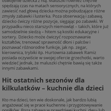
oswojenie dziecka z nią. Maluszki również chętnie
spędzają czas na matach sensorycznych, na których
zawiesić nad głową dziecka można pobudzające różne
zmysły zabawki i lusterka. Poza obserwacją i zabawą,
dziecko ćwiczy różne pozycje, sięgając po zabawki. W
przypadku nieco starszych niemowląt – takich, które już
samodzielnie siedzą – hitem są kostki edukacyjne i
sortery. Dziecko może ćwiczyć rozpoznawanie
kształtów, trenować sprawność dłoni i palców i
poznawać różnorodne funkcje, jak np. zegar,
kierownica, trybiki itp. Hurtownia zabawek Ramiz
posiada oczywiście w swojej ofercie grzechotki, warto
wiedzieć jednak, że maluszki chętnie bawią się także
innymi zabawkami.
Hit ostatnich sezonów dla
kilkulatków – kuchnie dla dzieci
Kto ma dzieci, ten wie doskonale, jak bardzo lubią
angażować się w prace kuchenne i przygotowywanie
posiłków. Poza zabawą w prawdziwej kuchni, dwu- lub