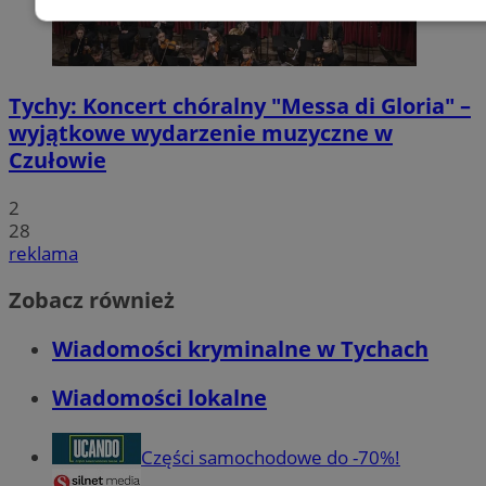
Niezbędne
Wydajność
Targetowanie
F
Tychy: Koncert chóralny "Messa di Gloria" –
Niesklasyfikowane
wyjątkowe wydarzenie muzyczne w
Czułowie
2
28
reklama
Niezbędne
Wydajność
Targetowanie
Funkc
Niesklasyfikowane
Zobacz również
Niezbędne pliki cookie umożliwiają korzystanie z podstawowych fun
Wiadomości kryminalne w Tychach
internetowej, takich jak logowanie użytkownika i zarządzanie kont
niezbędnych plików cookie nie można prawidłowo korzystać ze stro
Wiadomości lokalne
Provider
/
Okres
Nazwa
Domena
przechowywani
SessID
mojetychy.pl
1 rok
Części samochodowe do -70%!