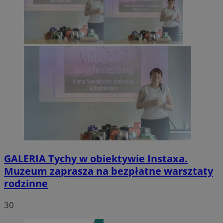
GALERIA
Tychy w obiektywie Instaxa.
Muzeum zaprasza na bezpłatne warsztaty
rodzinne
30