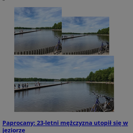
Paprocany: 23-letni mężczyzna utopił się w
jeziorze