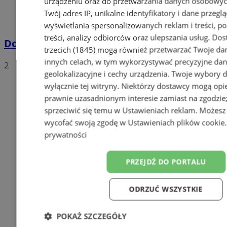
urządzeniu oraz do przetwarzania danych osobowych
Twój adres IP, unikalne identyfikatory i dane przeglą
wyświetlania spersonalizowanych reklam i treści, p
treści, analizy odbiorców oraz ulepszania usług.
Dos
Dowody osobiste z odciskami palców
trzecich (1845)
mogą również przetwarzać Twoje dan
innych celach, w tym wykorzystywać precyzyjne da
2
geolokalizacyjne i cechy urządzenia. Twoje wybory 
wyłącznie tej witryny. Niektórzy dostawcy mogą opie
prawnie uzasadnionym interesie zamiast na zgodzi
sprzeciwić się temu w
Ustawieniach reklam
. Możesz
wycofać swoją zgodę w
Ustawieniach plików cookie
prywatności
PRZEJDŹ DO PORTALU
ODRZUĆ WSZYSTKIE
POKAŻ SZCZEGÓŁY