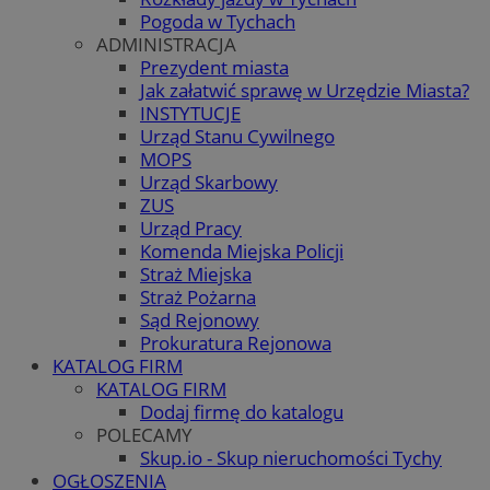
Pogoda w Tychach
ADMINISTRACJA
Prezydent miasta
Jak załatwić sprawę w Urzędzie Miasta?
INSTYTUCJE
Urząd Stanu Cywilnego
MOPS
Urząd Skarbowy
ZUS
Urząd Pracy
Komenda Miejska Policji
Straż Miejska
Straż Pożarna
Sąd Rejonowy
Prokuratura Rejonowa
KATALOG FIRM
KATALOG FIRM
Dodaj firmę do katalogu
POLECAMY
Skup.io - Skup nieruchomości Tychy
OGŁOSZENIA