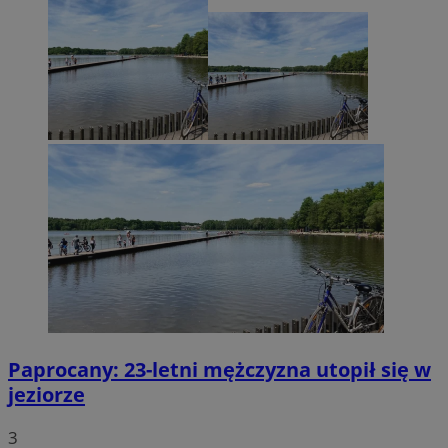
Paprocany: 23-letni mężczyzna utopił się w
jeziorze
3