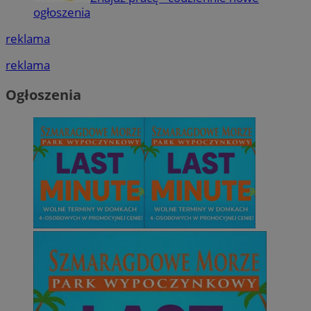
ogłoszenia
Niesklasyfikowane
reklama
reklama
Ogłoszenia
Niezbędne
Wydajność
Targetowanie
Funkcjonalno
Niezbędne pliki cookie umożliwiają korzystanie z podstawowych fun
takich jak logowanie użytkownika i zarządzanie kontem. Bez niezb
można prawidłowo korzystać ze strony internetowej.
Provider
/
Okres
Nazwa
Domena
przechowywani
SessID
mojetychy.pl
1 rok
QeSessID
mojetychy.pl
1 rok
MvSessID
mojetychy.pl
1 rok