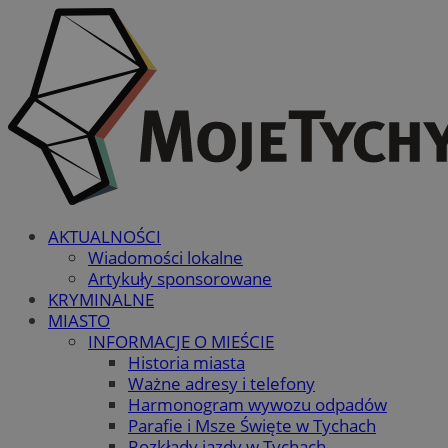
AKTUALNOŚCI
Wiadomości lokalne
Artykuły sponsorowane
KRYMINALNE
MIASTO
INFORMACJE O MIEŚCIE
Historia miasta
Ważne adresy i telefony
Harmonogram wywozu odpadów
Parafie i Msze Święte w Tychach
Rozkłady jazdy w Tychach