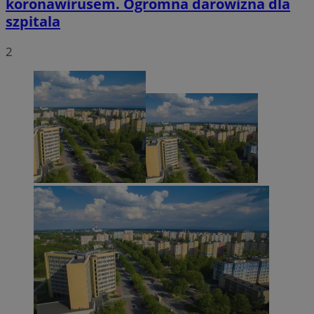
koronawirusem. Ogromna darowizna dla
szpitala
2