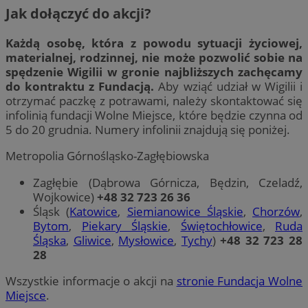
Jak dołączyć do akcji?
Każdą osobę, która z powodu sytuacji życiowej,
materialnej, rodzinnej, nie może pozwolić sobie na
spędzenie Wigilii w gronie najbliższych zachęcamy
do kontraktu z Fundacją.
Aby wziąć udział w Wigilii i
otrzymać paczkę z potrawami, należy skontaktować się
infolinią fundacji Wolne Miejsce, które będzie czynna od
5 do 20 grudnia. Numery infolinii znajdują się poniżej.
Metropolia Górnośląsko-Zagłębiowska
Zagłębie (Dąbrowa Górnicza, Będzin, Czeladź,
Wojkowice)
+48 32 723 26 36
Śląsk (
Katowice
,
Siemianowice Śląskie
,
Chorzów
,
Bytom
,
Piekary Śląskie
,
Świętochłowice
,
Ruda
Śląska
,
Gliwice
,
Mysłowice
,
Tychy
)
+48 32 723 28
28
Wszystkie informacje o akcji na
stronie Fundacja Wolne
Miejsce
.