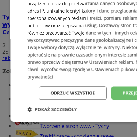
urządzeniu oraz do przetwarzania danych osobowych
adres IP, unikalne identyfikatory i dane przeglądani
Tychy: Koncert chóralny "Messa di Gloria" –
spersonalizowanych reklam i treści, pomiaru reklam i
wyjątkowe wydarzenie muzyczne w
odbiorców oraz ulepszania usług.
Dostawcy stron tr
Czułowie
również przetwarzać Twoje dane w tych i innych cel
wykorzystywać precyzyjne dane geolokalizacyjne i c
2
Twoje wybory dotyczą wyłącznie tej witryny. Niekt
28
opierać się na prawnie uzasadnionym interesie zami
reklama
prawo sprzeciwić się temu w
Ustawieniach reklam
.
chwili wycofać swoją zgodę w
Ustawieniach plików 
Zobacz również
prywatności
Wiadomości kryminalne w Tychach
ODRZUĆ WSZYSTKIE
PRZEJ
Wiadomości lokalne
POKAŻ SZCZEGÓŁY
Części samochodowe do -70%!
Niezbędne
Wydajność
Targetowani
Tworzenie stron www - Tychy
Znajdź pracę - codziennie nowe