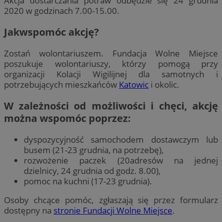
Akcja dostarczania potraw odbędzie się 24 grudnia
2020 w godzinach 7.00-15.00.
Jakwspomóc akcję?
Zostań wolontariuszem. Fundacja Wolne Miejsce
poszukuje wolontariuszy, którzy pomogą przy
organizacji Kolacji Wigilijnej dla samotnych i
potrzebujących mieszkańców
Katowic
i okolic.
W zależności od możliwości i chęci, akcję
można wspomóc poprzez:
dyspozycyjność samochodem dostawczym lub
busem (21-23 grudnia, na potrzebę),
rozwożenie paczek (20adresów na jednej
dzielnicy, 24 grudnia od godz. 8.00),
pomoc na kuchni (17-23 grudnia).
Osoby chcące pomóc, zgłaszają się przez formularz
dostępny na
stronie Fundacji Wolne Miejsce
.