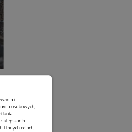
najmłodszych
ywania i
danych osobowych,
etlania
az ulepszania
 i innych celach,