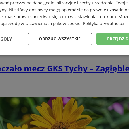
wać precyzyjne dane geolokalizacyjne i cechy urządzenia. Twoje
tryny. Niektórzy dostawcy mogą opierać się na prawnie uzasadnio
ie; masz prawo sprzeciwić się temu w
Ustawieniach reklam
. Może
woją zgodę w
Ustawieniach plików cookie
.
Polityka prywatności
EGÓŁY
ODRZUĆ WSZYSTKIE
PRZEJDŹ 
Wydajność
Targetowanie
Funkcjonalność
Ni
eczało mecz GKS Tychy – Zagłębi
ezbędne
Wydajność
Targetowanie
Funkcjonalność
Niesklasyfikow
ie umożliwiają korzystanie z podstawowych funkcji strony internetowej, takich jak log
Bez niezbędnych plików cookie nie można prawidłowo korzystać ze strony internetowe
Provider
/
Okres
Opis
Domena
przechowywania