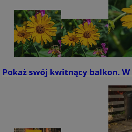
SessID
QeSessID
MvSessID
__cf_bm
VISITOR_PRIVACY_
Pokaż swój kwitnący balkon. W 
CookieScriptConse
__cf_bm
Nazwa