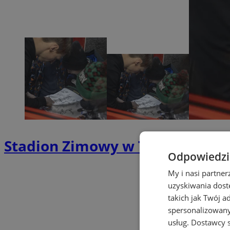
Stadion Zimowy w Tychach od k
Odpowiedzia
My i nasi partne
uzyskiwania dost
takich jak Twój a
spersonalizowanyc
usług.
Dostawcy s