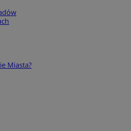
adów
ach
ie Miasta?