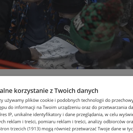
ulis. Bezpłatne zwiedzanie dla 
lne korzystanie z Twoich danych
rzy używamy plików cookie i podobnych technologii do przechow
ępu do informacji na Twoim urządzeniu oraz do przetwarzania 
dres IP, unikalne identyfikatory i dane przeglądania, w celu wyświ
h reklam i treści, pomiaru reklam i treści, analizy odbiorców or
tron trzecich (1913)
mogą również przetwarzać Twoje dane w tych