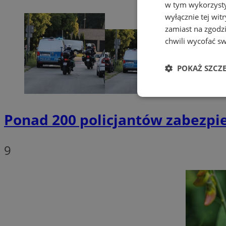
w tym wykorzysty
wyłącznie tej wi
zamiast na zgodz
chwili wycofać s
POKAŻ SZCZ
Niezbędne
Ponad 200 policjantów zabezpi
9
Ni
Niezbędne pliki cook
zarządzanie kontem. 
Nazwa