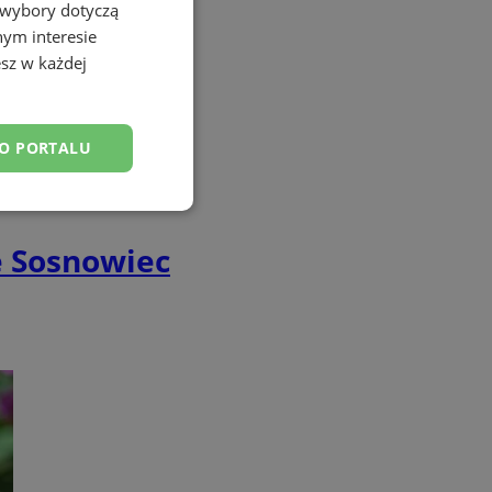
 wybory dotyczą
nym interesie
sz w każdej
DO PORTALU
esklasyfikowane
e Sosnowiec
ane
owanie użytkownika i
j.