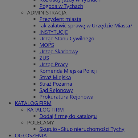
Pogoda w Tychach
ADMINISTRACJA
Prezydent miasta
Jak załatwić sprawę w Urzędzie Miasta?
INSTYTUCJE
Urząd Stanu Cywilnego
MOPS
Urząd Skarbowy
ZUS
Urząd Pracy
Komenda Miejska Policji
Straż Miejska
Straż Pożarna
Sąd Rejonowy
Prokuratura Rejonowa
KATALOG FIRM
KATALOG FIRM
Dodaj firmę do katalogu
POLECAMY
Skup.io - Skup nieruchomości Tychy
OGŁOSZENIA