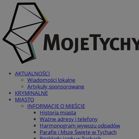
AKTUALNOŚCI
Wiadomości lokalne
Artykuły sponsorowane
KRYMINALNE
MIASTO
INFORMACJE O MIEŚCIE
Historia miasta
Ważne adresy i telefony
Harmonogram wywozu odpadów
Parafie i Msze Święte w Tychach
Rozkłady jazdy w Tychach