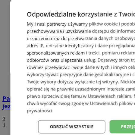
Odpowiedzialne korzystanie z Twoi
My i nasi partnerzy używamy plików cookie i podob
przechowywania i uzyskiwania dostępu do informac
urządzeniu oraz do przetwarzania danych osobowych
adres IP, unikalne identyfikatory i dane przeglądani
spersonalizowanych reklam i treści, pomiaru reklam i
odbiorców oraz ulepszania usług.
Dostawcy stron tr
również przetwarzać Twoje dane w tych i innych cel
wykorzystywać precyzyjne dane geolokalizacyjne i c
Twoje wybory dotyczą wyłącznie tej witryny. Niekt
opierać się na prawnie uzasadnionym interesie zami
prawo sprzeciwić się temu w
Ustawieniach reklam
.
Paprocany: 23-letni mężczyzna utopił się w
chwili wycofać swoją zgodę w
Ustawieniach plików 
jeziorze
prywatności
3
4
ODRZUĆ WSZYSTKIE
PRZEJ