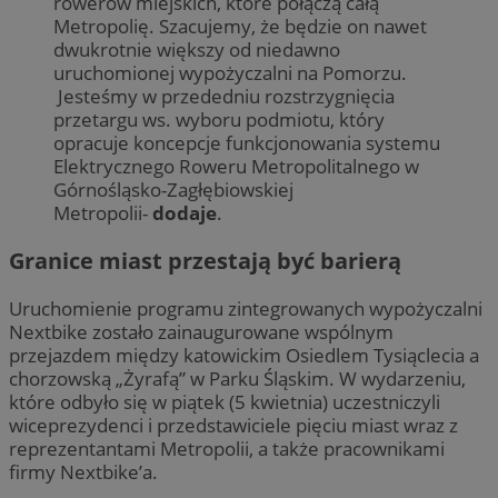
rowerów miejskich, które połączą całą
Metropolię. Szacujemy, że będzie on nawet
dwukrotnie większy od niedawno
uruchomionej wypożyczalni na Pomorzu.
Jesteśmy w przededniu rozstrzygnięcia
przetargu ws. wyboru podmiotu, który
opracuje koncepcje funkcjonowania systemu
Elektrycznego Roweru Metropolitalnego w
Górnośląsko-Zagłębiowskiej
Metropolii-
dodaje
.
Granice miast przestają być barierą
Uruchomienie programu zintegrowanych wypożyczalni
Nextbike zostało zainaugurowane wspólnym
przejazdem między katowickim Osiedlem Tysiąclecia a
chorzowską „Żyrafą” w Parku Śląskim. W wydarzeniu,
które odbyło się w piątek (5 kwietnia) uczestniczyli
wiceprezydenci i przedstawiciele pięciu miast wraz z
reprezentantami Metropolii, a także pracownikami
firmy Nextbike’a.