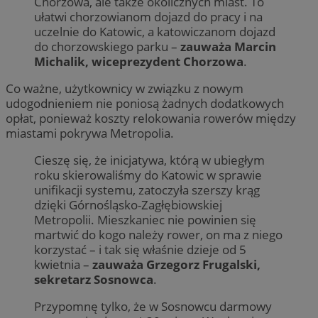
Chorzowa, ale także okolicznych miast. To
ułatwi chorzowianom dojazd do pracy i na
uczelnie do Katowic, a katowiczanom dojazd
do chorzowskiego parku –
zauważa Marcin
Michalik, wiceprezydent Chorzowa
.
Co ważne, użytkownicy w związku z nowym
udogodnieniem nie poniosą żadnych dodatkowych
opłat, ponieważ koszty relokowania rowerów między
miastami pokrywa Metropolia.
Cieszę się, że inicjatywa, którą w ubiegłym
roku skierowaliśmy do Katowic w sprawie
unifikacji systemu, zatoczyła szerszy krąg
dzięki Górnośląsko-Zagłębiowskiej
Metropolii. Mieszkaniec nie powinien się
martwić do kogo należy rower, on ma z niego
korzystać – i tak się właśnie dzieje od 5
kwietnia –
zauważa Grzegorz Frugalski,
sekretarz Sosnowca
.
Przypomnę tylko, że w Sosnowcu darmowy