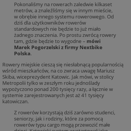
Pokonaliśmy na rowerach zaledwie kilkaset
metrów, a znaleźliśmy się w innym mieście,
w obrębie innego systemu rowerowego. Od
dziś dla użytkowników rowerów
standardowych nie będzie to już miało
żadnego znaczenia. Po prostu zwrócą rowery
tam, gdzie będzie to wygodne –
mówi
Marek Pogorzelski z firmy Nextbike
Polska
.
Rowery miejskie cieszą się niesłabnącą popularnością
wśród mieszkańców, na co zwraca uwagę Mariusz
Skiba, wiceprezydent Katowic. Jak mówi, w stolicy
Metropolii tylko w zeszłym roku jednoślady
wypożyczono ponad 200 tysięcy razy, a łącznie w
systemie zarejestrowanych jest aż 41 tysięcy
katowiczan.
Z rowerów korzystają dziś zarówno studenci,
seniorzy, jak i rodziny, które za pomocą
rowerów typu cargo mogą przewozić małe
dzieci. Katowicki system wystartował jako