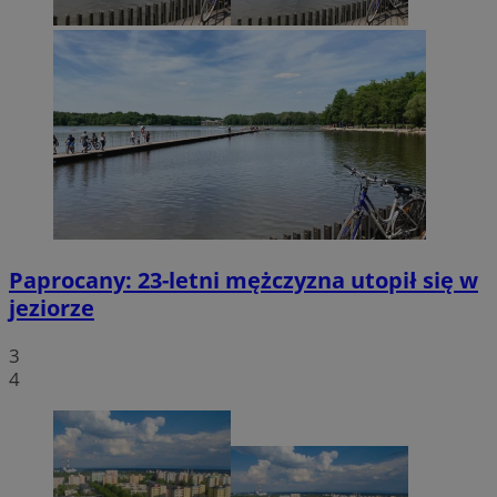
Paprocany: 23-letni mężczyzna utopił się w
jeziorze
3
4