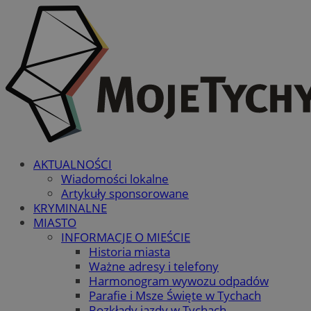
AKTUALNOŚCI
Wiadomości lokalne
Artykuły sponsorowane
KRYMINALNE
MIASTO
INFORMACJE O MIEŚCIE
Historia miasta
Ważne adresy i telefony
Harmonogram wywozu odpadów
Parafie i Msze Święte w Tychach
Rozkłady jazdy w Tychach