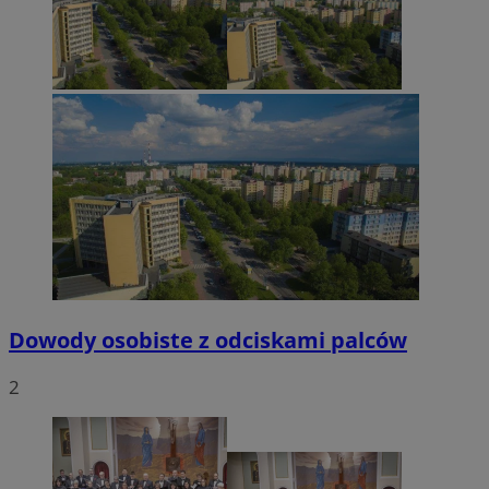
Dowody osobiste z odciskami palców
2