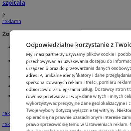
szpitala
2
reklama
Zobacz również
Odpowiedzialne korzystanie z Twoi
Wiadomości kryminalne w Tychach
My i nasi partnerzy używamy plików cookie i podob
Wiadomości lokalne
przechowywania i uzyskiwania dostępu do informac
urządzeniu oraz do przetwarzania danych osobowych
adres IP, unikalne identyfikatory i dane przeglądani
Części samochodowe do -70%!
spersonalizowanych reklam i treści, pomiaru reklam i
Tworzenie stron www - Tychy
odbiorców oraz ulepszania usług.
Dostawcy stron tr
Znajdź pracę - codziennie nowe
również przetwarzać Twoje dane w tych i innych cel
ogłoszenia
wykorzystywać precyzyjne dane geolokalizacyjne i c
Twoje wybory dotyczą wyłącznie tej witryny. Niekt
reklama
opierać się na prawnie uzasadnionym interesie zami
reklama
prawo sprzeciwić się temu w
Ustawieniach reklam
.