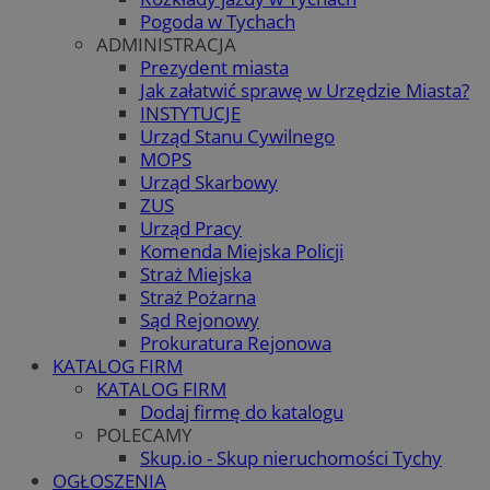
Pogoda w Tychach
ADMINISTRACJA
Prezydent miasta
Jak załatwić sprawę w Urzędzie Miasta?
INSTYTUCJE
Urząd Stanu Cywilnego
MOPS
Urząd Skarbowy
ZUS
Urząd Pracy
Komenda Miejska Policji
Straż Miejska
Straż Pożarna
Sąd Rejonowy
Prokuratura Rejonowa
KATALOG FIRM
KATALOG FIRM
Dodaj firmę do katalogu
POLECAMY
Skup.io - Skup nieruchomości Tychy
OGŁOSZENIA