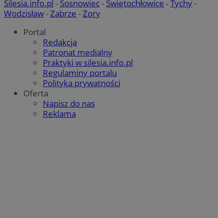
Silesia.info.pl
-
Sosnowiec
-
Świętochłowice
-
Tychy
-
Wodzisław
-
Zabrze
-
Żory
Portal
Redakcja
Patronat medialny
Praktyki w silesia.info.pl
Regulaminy portalu
Polityka prywatności
Oferta
Napisz do nas
Reklama