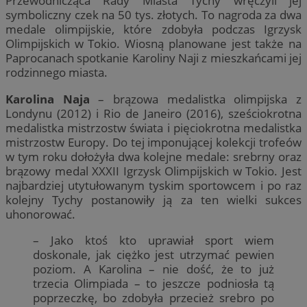
Przewodnicząca Rady Miasta Tychy wręczyli jej
symboliczny czek na 50 tys. złotych. To nagroda za dwa
medale olimpijskie, które zdobyła podczas Igrzysk
Olimpijskich w Tokio. Wiosną planowane jest także na
Paprocanach spotkanie Karoliny Naji z mieszkańcami jej
rodzinnego miasta.
Karolina Naja
– brązowa medalistka olimpijska z
Londynu (2012) i Rio de Janeiro (2016), sześciokrotna
medalistka mistrzostw świata i pięciokrotna medalistka
mistrzostw Europy. Do tej imponującej kolekcji trofeów
w tym roku dołożyła dwa kolejne medale: srebrny oraz
brązowy medal XXXII Igrzysk Olimpijskich w Tokio. Jest
najbardziej utytułowanym tyskim sportowcem i po raz
kolejny Tychy postanowiły ją za ten wielki sukces
uhonorować.
– Jako ktoś kto uprawiał sport wiem
doskonale, jak ciężko jest utrzymać pewien
poziom. A Karolina – nie dość, że to już
trzecia Olimpiada – to jeszcze podniosła tą
poprzeczkę, bo zdobyła przecież srebro po