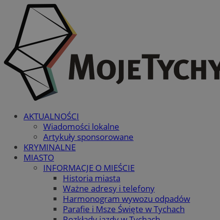
AKTUALNOŚCI
Wiadomości lokalne
Artykuły sponsorowane
KRYMINALNE
MIASTO
INFORMACJE O MIEŚCIE
Historia miasta
Ważne adresy i telefony
Harmonogram wywozu odpadów
Parafie i Msze Święte w Tychach
Rozkłady jazdy w Tychach