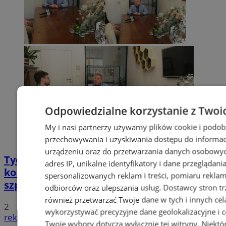
Odpowiedzialne korzystanie z Twoi
My i nasi partnerzy używamy plików cookie i podob
przechowywania i uzyskiwania dostępu do informac
urządzeniu oraz do przetwarzania danych osobowych
Tychy: Bitcoiny i Fundacja TVS walczą z
adres IP, unikalne identyfikatory i dane przeglądani
koronawirusem. Ogromna darowizna dla
spersonalizowanych reklam i treści, pomiaru reklam i
szpitala
odbiorców oraz ulepszania usług.
Dostawcy stron tr
również przetwarzać Twoje dane w tych i innych cel
2
wykorzystywać precyzyjne dane geolokalizacyjne i c
reklama
Twoje wybory dotyczą wyłącznie tej witryny. Niekt