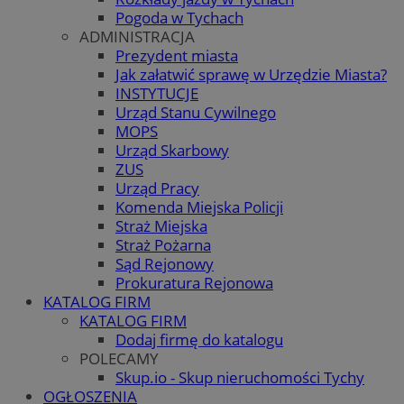
Pogoda w Tychach
ADMINISTRACJA
Prezydent miasta
Jak załatwić sprawę w Urzędzie Miasta?
INSTYTUCJE
Urząd Stanu Cywilnego
MOPS
Urząd Skarbowy
ZUS
Urząd Pracy
Komenda Miejska Policji
Straż Miejska
Straż Pożarna
Sąd Rejonowy
Prokuratura Rejonowa
KATALOG FIRM
KATALOG FIRM
Dodaj firmę do katalogu
POLECAMY
Skup.io - Skup nieruchomości Tychy
OGŁOSZENIA