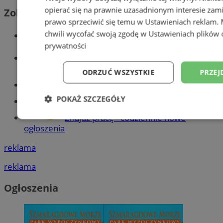
opierać się na prawnie uzasadnionym interesie zami
Zobacz również
prawo sprzeciwić się temu w
Ustawieniach reklam
.
chwili wycofać swoją zgodę w
Ustawieniach plików 
Wiadomości kryminalne w Tychach
prywatności
Wiadomości lokalne
ODRZUĆ WSZYSTKIE
PRZEJ
Części samochodowe do -70%!
POKAŻ SZCZEGÓŁY
Tworzenie stron www - Tychy
Znajdź pracę - codziennie nowe
Niezbędne
Wydajność
Targetowani
ogłoszenia
reklama
Niesklasyfikowane
reklama
Ogłoszenia