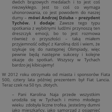
dwóch brązowych medalach i to jest coś
niezwykłego. Jest to coś co wymaga
uhonorowania, co jest powodem do naszej
dumy –
mówi Andrzej Dziuba – prezydent
Tychów. I dodaje
: Zawsze tego typu
spotkania z wybitnymi ludźmi przynoszą ten
dreszczyk emocji, bo to jest rozmowa
również o przyszłości – taką miałem
przyjemność odbyć z Karoliną dziś i wiem, że
szykuje się do następnej Olimpiady, więc
pewnie będą następne sukcesy i kolejne
okazje do spotkań. Wszyscy w Tychach
bardzo jej kibicujemy!
W 2012 roku otrzymała od miasta i sponsorów Fiata
500, cztery lata później prezentem był Fiat Lancia.
Teraz czek na 50 tys. złotych.
– Pani Karolina Naja przede wszystkim
urodziła się w Tychach i mimo młodego
wieku zdobyła liczne trofea. Jesteśmy dumni
jako mieszkańcy, jako samorząd z osiągnięć