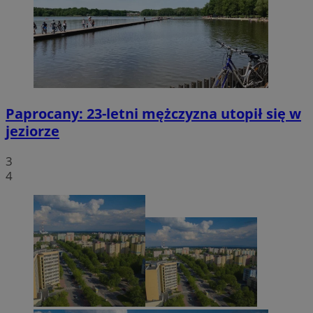
Paprocany: 23-letni mężczyzna utopił się w
jeziorze
3
4