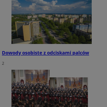
Dowody osobiste z odciskami palców
2