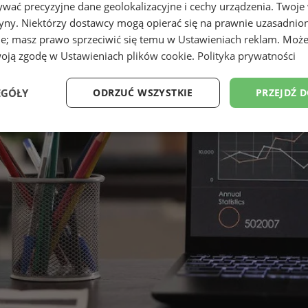
wać precyzyjne dane geolokalizacyjne i cechy urządzenia. Twoje
tryny. Niektórzy dostawcy mogą opierać się na prawnie uzasadnio
ie; masz prawo sprzeciwić się temu w
Ustawieniach reklam
. Może
woją zgodę w
Ustawieniach plików cookie
.
Polityka prywatności
EGÓŁY
ODRZUĆ WSZYSTKIE
PRZEJDŹ 
Wydajność
Targetowanie
Funkcjonalność
Ni
ezbędne
Wydajność
Targetowanie
Funkcjonalność
Niesklasyfikow
ie umożliwiają korzystanie z podstawowych funkcji strony internetowej, takich jak log
Bez niezbędnych plików cookie nie można prawidłowo korzystać ze strony internetowe
Provider
/
Okres
Opis
Domena
przechowywania