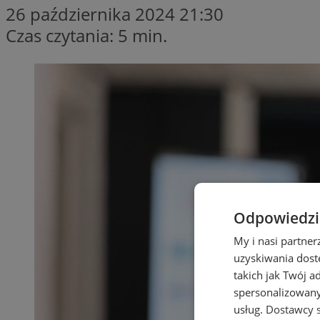
26 października 2024 21:30
Czas czytania: 5 min.
Odpowiedzia
My i nasi partne
uzyskiwania dost
takich jak Twój a
spersonalizowanyc
usług.
Dostawcy s