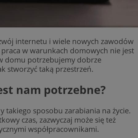
ator sesji.
ator sesji.
ator sesji.
usługę Cookie-
rencji dotyczących
ozwój internetu i wiele nowych zawodów
est to konieczne,
działał poprawnie.
 że praca w warunkach domowych nie jest
zechowywania zgody
 w domu potrzebujemy dobrze
 ich interakcji z
zgody
 stworzyć taką przestrzeń.
ustawienia
ferencje zostaną
jest nam potrzebne?
ywania
Opis
 takiego sposobu zarabiania na życie.
OpenX dla
tkowy czas, zazwyczaj może się też
ne określone
oubleclick i zawiera
ia skuteczności, a
k końcowy korzysta
k cookie
ksycznymi współpracownikami.
y, które
enia w różnych
odwiedzeniem tej