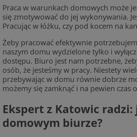
Praca w warunkach domowych może jed
__gpi
test_cookie
się zmotywować do jej wykonywania. Jes
Pracując w łóżku, czy pod kocem na kan
YSC
_ga_MG4479S3YN
__Secure-
Żeby pracować efektywnie potrzebujemy 
ustat_gid
ROLLOUT_TOKEN
naszym domu wydzielone tylko i wyłączn
dostępu. Biuro jest nam potrzebne, żeb
__gads
osób, że jesteśmy w pracy. Niestety wiel
_clsk
przebywając w domu równie dobrze może
VISITOR_INFO1_LIV
możemy się zamknąć i na pewien czas od
_ga
Ekspert z Katowic radzi:
_fbp
domowym biurze?
_clck