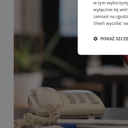
w tym wykorzysty
wyłącznie tej wi
zamiast na zgodz
chwili wycofać s
POKAŻ SZCZ
Niezbędne
Ni
Niezbędne pliki cook
zarządzanie kontem. 
Nazwa