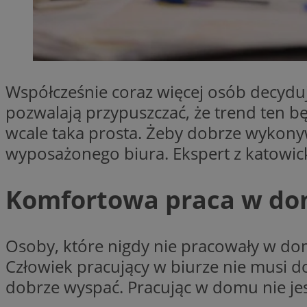
SessID
QeSessID
MvSessID
CookieScriptConse
Współcześnie coraz więcej osób decydu
pozwalają przypuszczać, że trend ten b
VISITOR_PRIVACY_
wcale taka prosta. Żeby dobrze wyko
wyposażonego biura. Ekspert z katowi
Komfortowa praca w domu
Nazwa
Nazwa
ustat_jn29ek10jrjhX
Nazwa
Osoby, które nigdy nie pracowały w dom
ustat_age3nve3hm
OAID
Człowiek pracujący w biurze nie musi d
IDE
openstat_8svbs0xb
dobrze wyspać. Pracując w domu nie je
openstat_gid