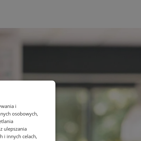
ywania i
danych osobowych,
etlania
az ulepszania
 i innych celach,