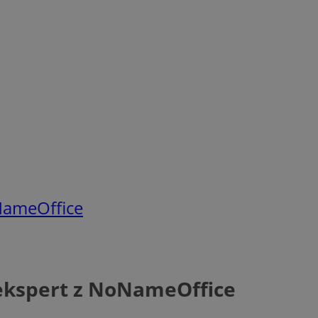
oNameOffice
 ekspert z NoNameOffice