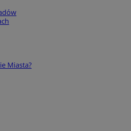
adów
ach
ie Miasta?