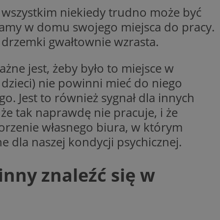
wszystkim niekiedy trudno może być
 do śledzenia i
Click (którego
t interakcji
czy przeglądarka
 internetowej w
e mamy w domu swojego miejsca do pracy.
kie.
j drzemki gwałtownie wzrasta.
be w celu śledzenia
lytics do
ażaniem funkcji i
żne jest, żeby było to miejsce w
rmacji o tym, jak
rolować, które
j, na przykład jakie
yświetlane
mości o błędach są
dzieci) nie powinni mieć do niego
 etapowych,
e te mogą być
ego użytkownika
netowej i
. Jest to również sygnał dla innych
bleClick for
 że tak naprawdę nie pracuje, i że
waniem Microsoft
yświetlanie reklam w
owywania informacji
orzenie własnego biura, w którym
ów stron w jedną
e, aby śledzić
 dla naszej kondycji psychicznej.
 z YouTube
e Universal
ślić, czy
owszechnie używanej
tarej wersji
uży do rozróżniania
inny znaleźć się w
ie losowo
nta. Jest on
serii produktów
ynie i służy do
ie rzeczywistym od
, sesji i kampanii
rakcji
ernetowej w celu