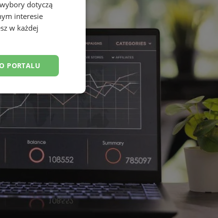
 wybory dotyczą
nym interesie
sz w każdej
DO PORTALU
esklasyfikowane
ane
owanie użytkownika i
j.