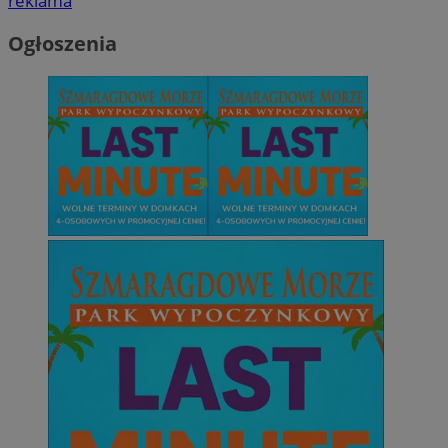
reklama
Niesklasyfikowane
Ogłoszenia
Niezbędne
Wydajność
Targetowanie
Funkcjonalno
Niezbędne pliki cookie umożliwiają korzystanie z podstawowych fun
takich jak logowanie użytkownika i zarządzanie kontem. Bez niezb
można prawidłowo korzystać ze strony internetowej.
Provider
/
Okres
Nazwa
Domena
przechowywani
SessID
mojetychy.pl
1 rok
QeSessID
mojetychy.pl
1 rok
MvSessID
mojetychy.pl
1 rok