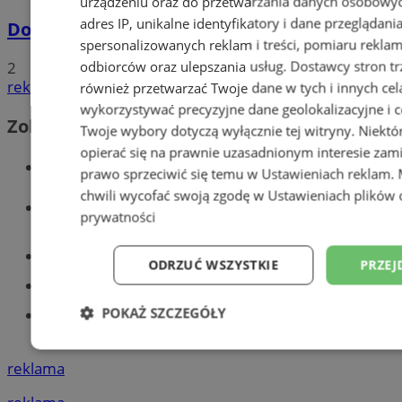
urządzeniu oraz do przetwarzania danych osobowych
adres IP, unikalne identyfikatory i dane przeglądani
Dowody osobiste z odciskami palców
spersonalizowanych reklam i treści, pomiaru reklam i
odbiorców oraz ulepszania usług.
Dostawcy stron tr
2
reklama
również przetwarzać Twoje dane w tych i innych cel
wykorzystywać precyzyjne dane geolokalizacyjne i c
Zobacz również
Twoje wybory dotyczą wyłącznie tej witryny. Niekt
opierać się na prawnie uzasadnionym interesie zami
Wiadomości kryminalne w Tychach
prawo sprzeciwić się temu w
Ustawieniach reklam
.
chwili wycofać swoją zgodę w
Ustawieniach plików 
Wiadomości lokalne
prywatności
Części samochodowe do -70%!
ODRZUĆ WSZYSTKIE
PRZEJ
Tworzenie stron www - Tychy
POKAŻ SZCZEGÓŁY
Znajdź pracę - codziennie nowe
ogłoszenia
Niezbędne
Wydajność
Targetowani
reklama