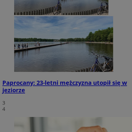
Paprocany: 23-letni mężczyzna utopił się w
jeziorze
3
4