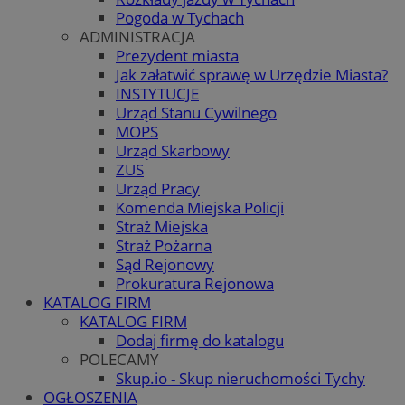
Pogoda w Tychach
ADMINISTRACJA
Prezydent miasta
Jak załatwić sprawę w Urzędzie Miasta?
INSTYTUCJE
Urząd Stanu Cywilnego
MOPS
Urząd Skarbowy
ZUS
Urząd Pracy
Komenda Miejska Policji
Straż Miejska
Straż Pożarna
Sąd Rejonowy
Prokuratura Rejonowa
KATALOG FIRM
KATALOG FIRM
Dodaj firmę do katalogu
POLECAMY
Skup.io - Skup nieruchomości Tychy
OGŁOSZENIA