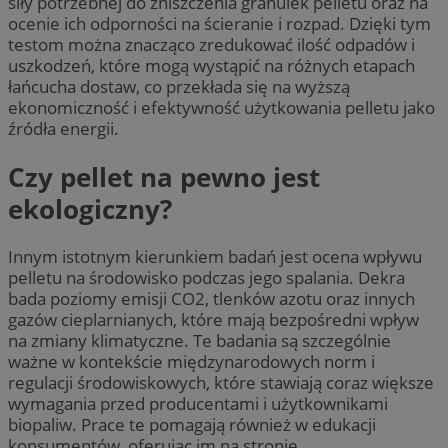
siły potrzebnej do zniszczenia granulek pelletu oraz na
ocenie ich odporności na ścieranie i rozpad. Dzięki tym
testom można znacząco zredukować ilość odpadów i
uszkodzeń, które mogą wystąpić na różnych etapach
łańcucha dostaw, co przekłada się na wyższą
ekonomiczność i efektywność użytkowania pelletu jako
źródła energii.
Czy pellet na pewno jest
ekologiczny?
Innym istotnym kierunkiem badań jest ocena wpływu
pelletu na środowisko podczas jego spalania. Dekra
bada poziomy emisji CO2, tlenków azotu oraz innych
gazów cieplarnianych, które mają bezpośredni wpływ
na zmiany klimatyczne. Te badania są szczególnie
ważne w kontekście międzynarodowych norm i
regulacji środowiskowych, które stawiają coraz większe
wymagania przed producentami i użytkownikami
biopaliw. Prace te pomagają również w edukacji
konsumentów, oferując im na stronie