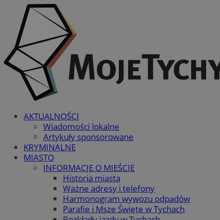
AKTUALNOŚCI
Wiadomości lokalne
Artykuły sponsorowane
KRYMINALNE
MIASTO
INFORMACJE O MIEŚCIE
Historia miasta
Ważne adresy i telefony
Harmonogram wywozu odpadów
Parafie i Msze Święte w Tychach
Rozkłady jazdy w Tychach