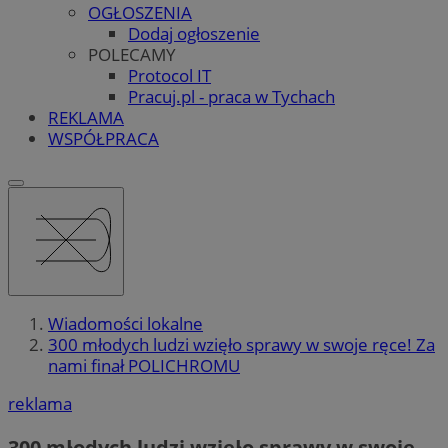
OGŁOSZENIA
Dodaj ogłoszenie
POLECAMY
Protocol IT
Pracuj.pl - praca w Tychach
REKLAMA
WSPÓŁPRACA
Wiadomości lokalne
300 młodych ludzi wzięło sprawy w swoje ręce! Za
nami finał POLICHROMU
reklama
300 młodych ludzi wzięło sprawy w swoje