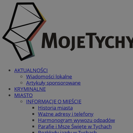
AKTUALNOŚCI
Wiadomości lokalne
Artykuły sponsorowane
KRYMINALNE
MIASTO
INFORMACJE O MIEŚCIE
Historia miasta
Ważne adresy i telefony
Harmonogram wywozu odpadów
Parafie i Msze Święte w Tychach
Rozkłady jazdy w Tychach