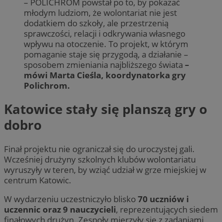
– POLICHROM powstał po to, by pokazać
młodym ludziom, że wolontariat nie jest
dodatkiem do szkoły, ale przestrzenią
sprawczości, relacji i odkrywania własnego
wpływu na otoczenie. To projekt, w którym
pomaganie staje się przygodą, a działanie –
sposobem zmieniania najbliższego świata
–
mówi Marta Cieśla, koordynatorka gry
Polichrom.
Katowice stały się planszą gry o
dobro
Finał projektu nie ograniczał się do uroczystej gali.
Wcześniej drużyny szkolnych klubów wolontariatu
wyruszyły w teren, by wziąć udział w grze miejskiej w
centrum Katowic.
W wydarzeniu uczestniczyło blisko
70 uczniów i
uczennic oraz 9 nauczycieli
, reprezentujących siedem
finałowych drużyn. Zespoły mierzyły się z zadaniami