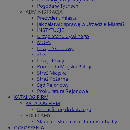
Pogoda w Tychach
ADMINISTRACJA
Prezydent miasta
Jak załatwić sprawę w Urzędzie Miasta?
INSTYTUCJE
Urząd Stanu Cywilnego
MOPS
Urząd Skarbowy
ZUS
Urząd Pracy
Komenda Miejska Policji
Straż Miejska
Straż Pożarna
Sąd Rejonowy
Prokuratura Rejonowa
KATALOG FIRM
KATALOG FIRM
Dodaj firmę do katalogu
POLECAMY
Skup.io - Skup nieruchomości Tychy
OGŁOSZENIA