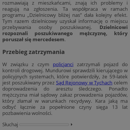
rozmawiają z mieszkańcami, znają ich problemy i
reagują na zgłoszenia. Ta współpraca w ramach
programu „Dzielnicowy bliżej nas” dała kolejny efekt.
Tym razem dzielnicowy uzyskał informację o miejscu
przebywania osoby poszukiwanej.
Dzielnicowi
rozpoznali poszukiwanego mężczyznę, który
poruszał się mercedesem
.
Przebieg zatrzymania
W związku z czym
policjanci
zatrzymali pojazd do
kontroli drogowej. Mundurowi sprawdzili kierującego w
policyjnych systemach, które potwierdziły, że 59-latek
jest poszukiwany przez
Sąd Rejonowy w Tychach
celem
doprowadzenia do aresztu śledczego. Ponadto
mężczyzna miał sądowy zakaz prowadzenia pojazdów,
który złamał w warunkach recydywy. Kara jaką ma
odbyć łącznie za popełnione czyny sięga 13 lat
pozbawienia wolności.
Słuchaj
⏵︎