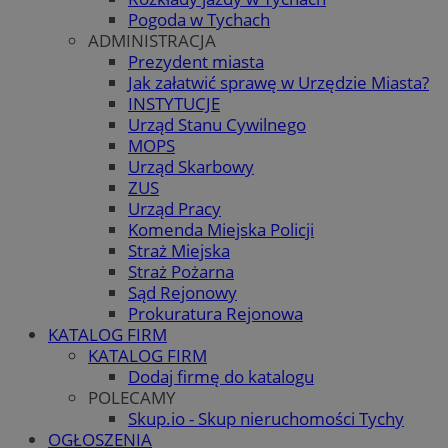
Pogoda w Tychach
ADMINISTRACJA
Prezydent miasta
Jak załatwić sprawę w Urzędzie Miasta?
INSTYTUCJE
Urząd Stanu Cywilnego
MOPS
Urząd Skarbowy
ZUS
Urząd Pracy
Komenda Miejska Policji
Straż Miejska
Straż Pożarna
Sąd Rejonowy
Prokuratura Rejonowa
KATALOG FIRM
KATALOG FIRM
Dodaj firmę do katalogu
POLECAMY
Skup.io - Skup nieruchomości Tychy
OGŁOSZENIA