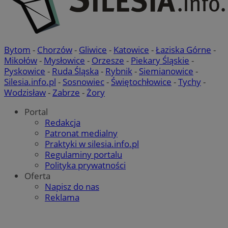
Bytom
-
Chorzów
-
Gliwice
-
Katowice
-
Łaziska Górne
-
Mikołów
-
Mysłowice
-
Orzesze
-
Piekary Śląskie
-
Pyskowice
-
Ruda Śląska
-
Rybnik
-
Siemianowice
-
Silesia.info.pl
-
Sosnowiec
-
Świętochłowice
-
Tychy
-
Wodzisław
-
Zabrze
-
Żory
Portal
Redakcja
Patronat medialny
Praktyki w silesia.info.pl
Regulaminy portalu
Polityka prywatności
Oferta
Napisz do nas
Reklama