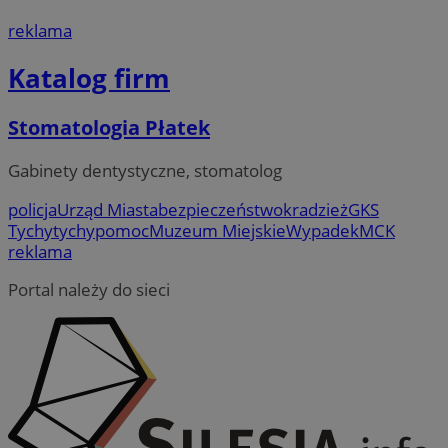
reklama
Katalog firm
Stomatologia Płatek
Gabinety dentystyczne, stomatolog
policja
Urząd Miasta
bezpieczeństwo
kradzież
GKS
Tychy
tychy
pomoc
Muzeum Miejskie
Wypadek
MCK
reklama
Portal należy do sieci