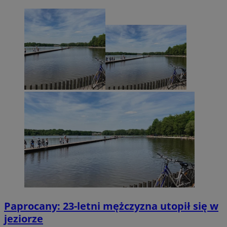
Paprocany: 23-letni mężczyzna utopił się w
jeziorze