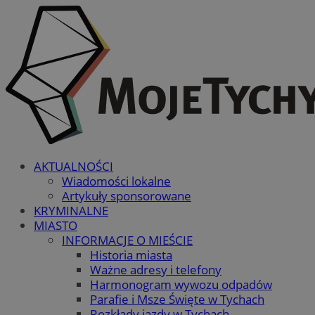
AKTUALNOŚCI
Wiadomości lokalne
Artykuły sponsorowane
KRYMINALNE
MIASTO
INFORMACJE O MIEŚCIE
Historia miasta
Ważne adresy i telefony
Harmonogram wywozu odpadów
Parafie i Msze Święte w Tychach
Rozkłady jazdy w Tychach