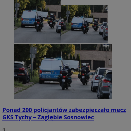
Ponad 200 policjantów zabezpieczało mecz
GKS Tychy – Zagłębie Sosnowiec
9