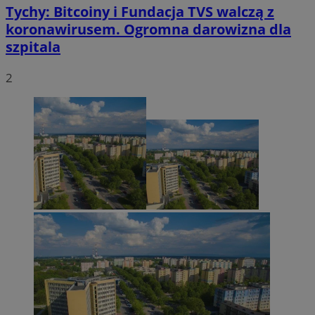
Tychy: Bitcoiny i Fundacja TVS walczą z
koronawirusem. Ogromna darowizna dla
szpitala
2