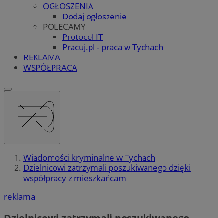
OGŁOSZENIA
Dodaj ogłoszenie
POLECAMY
Protocol IT
Pracuj.pl - praca w Tychach
REKLAMA
WSPÓŁPRACA
Wiadomości kryminalne w Tychach
Dzielnicowi zatrzymali poszukiwanego dzięki
współpracy z mieszkańcami
reklama
Dzielnicowi zatrzymali poszukiwanego