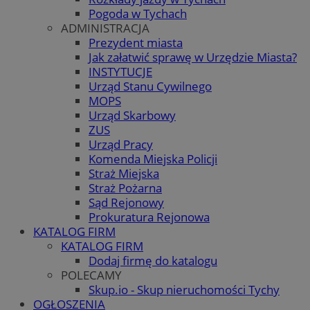
Pogoda w Tychach
ADMINISTRACJA
Prezydent miasta
Jak załatwić sprawę w Urzędzie Miasta?
INSTYTUCJE
Urząd Stanu Cywilnego
MOPS
Urząd Skarbowy
ZUS
Urząd Pracy
Komenda Miejska Policji
Straż Miejska
Straż Pożarna
Sąd Rejonowy
Prokuratura Rejonowa
KATALOG FIRM
KATALOG FIRM
Dodaj firmę do katalogu
POLECAMY
Skup.io - Skup nieruchomości Tychy
OGŁOSZENIA