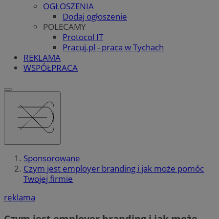
OGŁOSZENIA
Dodaj ogłoszenie
POLECAMY
Protocol IT
Pracuj.pl - praca w Tychach
REKLAMA
WSPÓŁPRACA
Sponsorowane
Czym jest employer branding i jak może pomóc
Twojej firmie
reklama
Czym jest employer branding i jak może