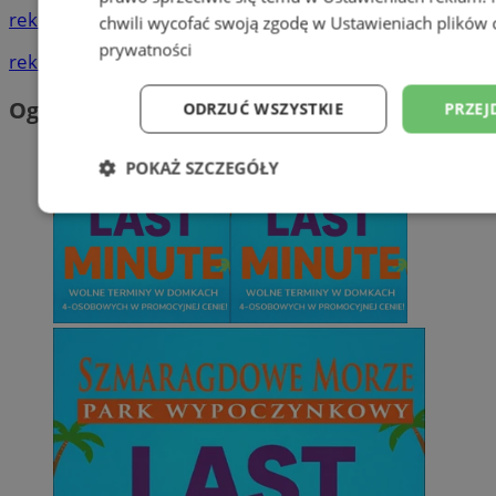
reklama
chwili wycofać swoją zgodę w
Ustawieniach plików 
prywatności
reklama
Ogłoszenia
ODRZUĆ WSZYSTKIE
PRZEJ
POKAŻ SZCZEGÓŁY
Niezbędne
Wydajność
Targetowani
Niesklasyfikowane
Niezbędne
Wydajność
Targetowanie
Funkcjonalno