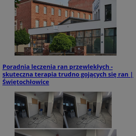
VISITOR_PRIVACY_METADATA
5 miesięcy 4
YouTube
Googl
tygodnie
.youtube.com
Poradnia leczenia ran przewlekłych -
skuteczna terapia trudno gojących się ran |
CookieScriptConsent
4 tygodnie 2 dn
CookieScript
Świętochłowice
mojetychy.pl