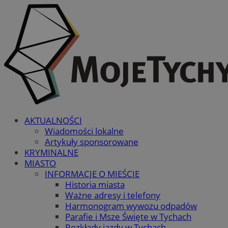
AKTUALNOŚCI
Wiadomości lokalne
Artykuły sponsorowane
KRYMINALNE
MIASTO
INFORMACJE O MIEŚCIE
Historia miasta
Ważne adresy i telefony
Harmonogram wywozu odpadów
Parafie i Msze Święte w Tychach
Rozkłady jazdy w Tychach