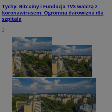
Tychy: Bitcoiny i Fundacja TVS walczą z
koronawirusem. Ogromna darowizna dla
szpitala
2