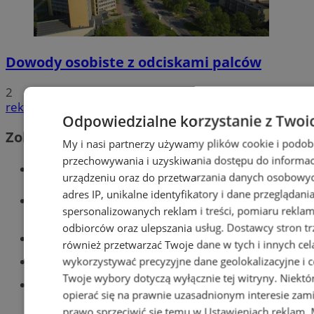
Dowody osobiste z odciskami palców
2
reklama
Odpowiedzialne korzystanie z Twoi
Zobacz również
My i nasi partnerzy używamy plików cookie i podob
przechowywania i uzyskiwania dostępu do informac
Wiadomości kryminalne w Tychach
urządzeniu oraz do przetwarzania danych osobowych
adres IP, unikalne identyfikatory i dane przeglądani
Wiadomości lokalne
spersonalizowanych reklam i treści, pomiaru reklam i
odbiorców oraz ulepszania usług.
Dostawcy stron tr
Części samochodowe do -70%!
również przetwarzać Twoje dane w tych i innych cel
Tworzenie stron www - Tychy
wykorzystywać precyzyjne dane geolokalizacyjne i c
Twoje wybory dotyczą wyłącznie tej witryny. Niekt
Znajdź pracę - codziennie nowe
opierać się na prawnie uzasadnionym interesie zami
ogłoszenia
prawo sprzeciwić się temu w
Ustawieniach reklam
.