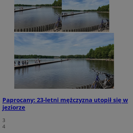
Paprocany: 23-letni mężczyzna utopił się w
jeziorze
3
4