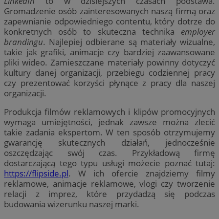
LinkedIn
to w dzisiejszych czasach podstawa.
Gromadzenie osób zainteresowanych naszą firmą oraz
zapewnianie odpowiedniego contentu, który dotrze do
konkretnych osób to skuteczna technika
employer
brandingu
. Najlepiej odbierane są materiały wizualne,
takie jak grafiki, animacje czy bardziej zaawansowane
pliki wideo. Zamieszczane materiały powinny dotyczyć
kultury danej organizacji, przebiegu codziennej pracy
czy prezentować korzyści płynące z pracy dla naszej
organizacji.
Produkcja filmów reklamowych i klipów promocyjnych
wymaga umiejętności, jednak zawsze można zlecić
takie zadania ekspertom. W ten sposób otrzymujemy
gwarancję skutecznych działań, jednocześnie
oszczędzając swój czas. Przykładową firmę
dostarczającą tego typu usługi możecie poznać tutaj:
https://flipside.pl
. W ich ofercie znajdziemy filmy
reklamowe, animacje reklamowe, vlogi czy tworzenie
relacji z imprez, które przydadzą się podczas
budowania wizerunku naszej marki.