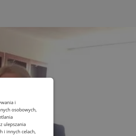
ywania i
danych osobowych,
etlania
az ulepszania
 i innych celach,