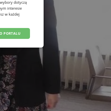
 wybory dotyczą
nym interesie
sz w każdej
DO PORTALU
esklasyfikowane
ane
owanie użytkownika i
j.