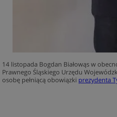
SessID
QeSessID
MvSessID
CookieScriptConse
VISITOR_PRIVACY_
14 listopada Bogdan Białowąs w obecno
Prawnego Śląskiego Urzędu Wojewódzki
osobę pełniącą obowiązki
prezydenta 
Nazwa
Nazwa
ustat_jn29ek10jrjhX
Nazwa
ustat_age3nve3hm
OAID
IDE
openstat_8svbs0xb
openstat_gid