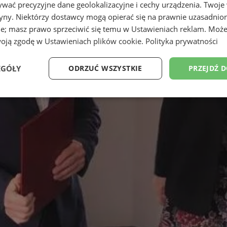
wać precyzyjne dane geolokalizacyjne i cechy urządzenia. Twoje
tryny. Niektórzy dostawcy mogą opierać się na prawnie uzasadnio
ie; masz prawo sprzeciwić się temu w
Ustawieniach reklam
. Może
woją zgodę w
Ustawieniach plików cookie
.
Polityka prywatności
EGÓŁY
ODRZUĆ WSZYSTKIE
PRZEJDŹ 
Wydajność
Targetowanie
Funkcjonalność
Ni
ezbędne
Wydajność
Targetowanie
Funkcjonalność
Niesklasyfikow
ie umożliwiają korzystanie z podstawowych funkcji strony internetowej, takich jak log
Bez niezbędnych plików cookie nie można prawidłowo korzystać ze strony internetowe
Provider
/
Okres
Opis
Domena
przechowywania