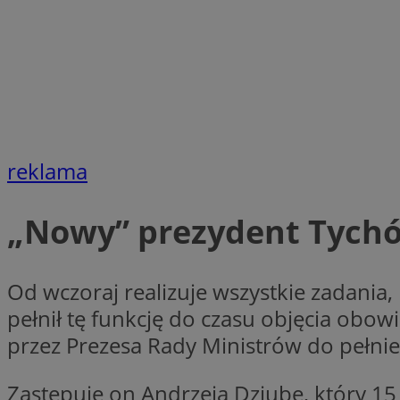
__gpi
test_cookie
YSC
_ga_MG4479S3YN
__Secure-
ustat_gid
ROLLOUT_TOKEN
reklama
__gads
_clsk
„Nowy” prezydent Tych
VISITOR_INFO1_LIV
_ga
Od wczoraj realizuje wszystkie zadania
pełnił tę funkcję do czasu objęcia ob
_fbp
przez Prezesa Rady Ministrów do pełnie
_clck
Zastępuje on Andrzeja Dziubę, który 1