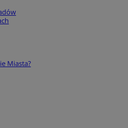
adów
ach
ie Miasta?