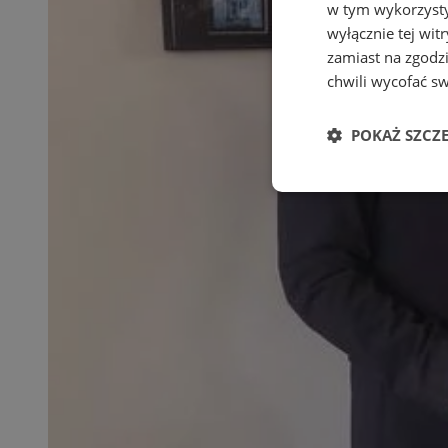
w tym wykorzysty
wyłącznie tej wi
zamiast na zgodz
chwili wycofać s
POKAŻ SZCZ
Niezbędne
Ni
Niezbędne pliki cook
zarządzanie kontem. 
Nazwa