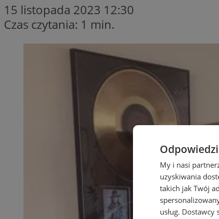
15 listopada 2023 12:30
Czas czytania: 1 min.
Odpowiedzia
My i nasi partne
uzyskiwania dost
takich jak Twój a
spersonalizowanyc
usług.
Dostawcy s