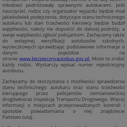
młodzież podróżowały sprawnymi autokarami. Jeśli
nauczyciel, rodzic czy organizator wyjazdu będzie miał
jakiekolwiek podejrzenia, dotyczące stanu technicznego
autokaru lub stan trzeźwości kierowcy będzie budził
wątpliwości, należy nie dopuścić do dalszej podróży, a
swoje wątpliwości zgłosić policjantom. Zachęcamy także
do wstępnej weryfikacji autobusów szkolnych,
wycieczkowych sprawdzając podstawowe informacje o
danym pojeździe na
stronie
www.bezpiecznyautobus.gov.pl.
Może to zrobić
każdy rodzic. Wystarczy wpisać numer rejestracyjny
autobusu.
Zachęcamy do skorzystania z możliwości sprawdzenia
stanu technicznego autokaru oraz stanu trzeźwości
kierującego przez policjantów siemianowickiej
drogówkioraz Inspekcję Transportu Drogowego. Więcej
informacji o miejscach przeprowadzanych kontroli i
sposobie powiadomiania o niej znajdziecie
Państwo tutaj.