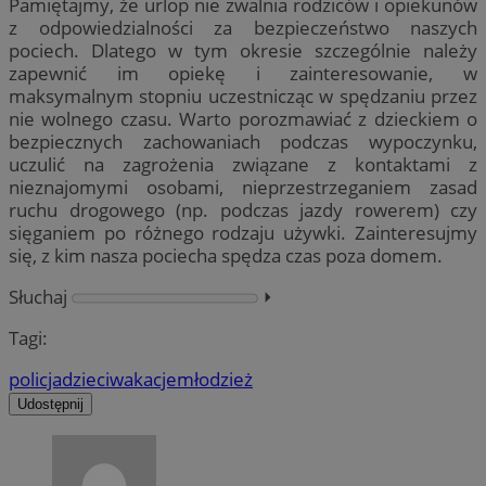
Pamiętajmy, że urlop nie zwalnia rodziców i opiekunów
z odpowiedzialności za bezpieczeństwo naszych
pociech. Dlatego w tym okresie szczególnie należy
zapewnić im opiekę i zainteresowanie, w
maksymalnym stopniu uczestnicząc w spędzaniu przez
nie wolnego czasu. Warto porozmawiać z dzieckiem o
bezpiecznych zachowaniach podczas wypoczynku,
uczulić na zagrożenia związane z kontaktami z
nieznajomymi osobami, nieprzestrzeganiem zasad
ruchu drogowego (np. podczas jazdy rowerem) czy
sięganiem po różnego rodzaju używki. Zainteresujmy
się, z kim nasza pociecha spędza czas poza domem.
Słuchaj
⏵︎
Tagi:
policja
dzieci
wakacje
młodzież
Udostępnij