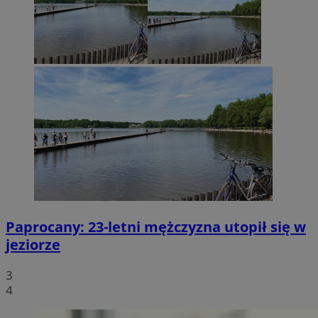
Paprocany: 23-letni mężczyzna utopił się w
jeziorze
3
4