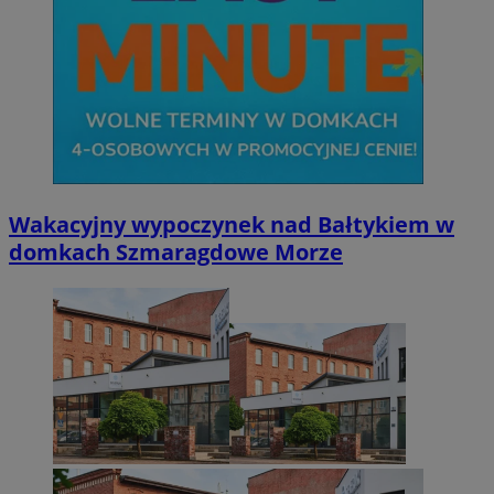
Wakacyjny wypoczynek nad Bałtykiem w
domkach Szmaragdowe Morze