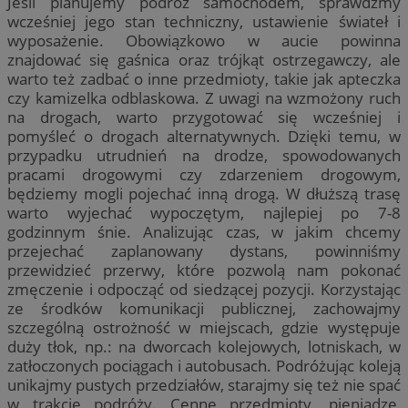
Jeśli planujemy podróż samochodem, sprawdźmy
wcześniej jego stan techniczny, ustawienie świateł i
wyposażenie. Obowiązkowo w aucie powinna
znajdować się gaśnica oraz trójkąt ostrzegawczy, ale
warto też zadbać o inne przedmioty, takie jak apteczka
czy kamizelka odblaskowa. Z uwagi na wzmożony ruch
na drogach, warto przygotować się wcześniej i
pomyśleć o drogach alternatywnych. Dzięki temu, w
przypadku utrudnień na drodze, spowodowanych
pracami drogowymi czy zdarzeniem drogowym,
będziemy mogli pojechać inną drogą. W dłuższą trasę
warto wyjechać wypoczętym, najlepiej po 7-8
godzinnym śnie. Analizując czas, w jakim chcemy
przejechać zaplanowany dystans, powinniśmy
przewidzieć przerwy, które pozwolą nam pokonać
zmęczenie i odpocząć od siedzącej pozycji. Korzystając
ze środków komunikacji publicznej, zachowajmy
szczególną ostrożność w miejscach, gdzie występuje
duży tłok, np.: na dworcach kolejowych, lotniskach, w
zatłoczonych pociągach i autobusach. Podróżując koleją
unikajmy pustych przedziałów, starajmy się też nie spać
w trakcie podróży. Cenne przedmioty, pieniądze,