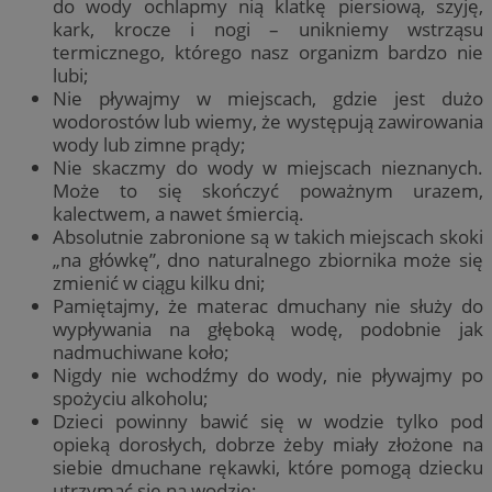
do wody ochlapmy nią klatkę piersiową, szyję,
kark, krocze i nogi – unikniemy wstrząsu
termicznego, którego nasz organizm bardzo nie
lubi;
Nie pływajmy w miejscach, gdzie jest dużo
wodorostów lub wiemy, że występują zawirowania
wody lub zimne prądy;
Nie skaczmy do wody w miejscach nieznanych.
Może to się skończyć poważnym urazem,
kalectwem, a nawet śmiercią.
Absolutnie zabronione są w takich miejscach skoki
„na główkę”, dno naturalnego zbiornika może się
zmienić w ciągu kilku dni;
Pamiętajmy, że materac dmuchany nie służy do
wypływania na głęboką wodę, podobnie jak
nadmuchiwane koło;
Nigdy nie wchodźmy do wody, nie pływajmy po
spożyciu alkoholu;
Dzieci powinny bawić się w wodzie tylko pod
opieką dorosłych, dobrze żeby miały złożone na
siebie dmuchane rękawki, które pomogą dziecku
utrzymać się na wodzie;