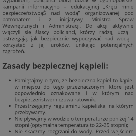
wypadkom, policjanci biorą udział w ogólnopolskiej
kampanii informacyjno – edukacyjnej „Kręci mnie
bezpieczeństwoąŚ nad wodą” organizowanej pod
patronatem i z inicjatywy Ministra Spraw
Wewnętrznych i Administracji. Do akcji aktywnie
włączyli się śląscy policjanci, którzy radzą, uczą i
ostrzegają, jak bezpiecznie wypoczywać nad wodą i
korzystać z jej uroków, unikając potencjalnych
zagrożeń.
Zasady bezpiecznej kąpieli:
Pamiętajmy o tym, że bezpieczna kąpiel to kąpiel
w miejscu do tego przeznaczonym, które jest
odpowiednio oznakowane i w którym nad
bezpieczeństwem czuwa ratownik.
Przestrzegajmy regulaminu kąpieliska, na którym
przebywamy.
Nie pływajmy w wodzie o temperaturze poniżej 14
stopni (optymalna temperatura to 22-25 stopni);
Nie skaczmy rozgrzani do wody. Przed wejściem