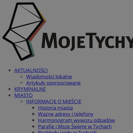
AKTUALNOŚCI
Wiadomości lokalne
Artykuły sponsorowane
KRYMINALNE
MIASTO
INFORMACJE O MIEŚCIE
Historia miasta
Ważne adresy i telefony
Harmonogram wywozu odpadów
Parafie i Msze Święte w Tychach
Rozkłady jazdy w Tychach