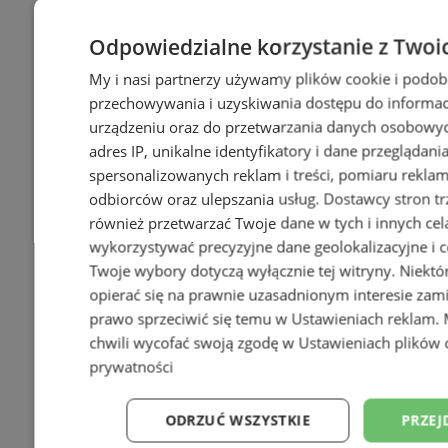
Odpowiedzialne korzystanie z Twoi
My i nasi partnerzy używamy plików cookie i podob
przechowywania i uzyskiwania dostępu do informac
urządzeniu oraz do przetwarzania danych osobowych
adres IP, unikalne identyfikatory i dane przeglądani
spersonalizowanych reklam i treści, pomiaru reklam i
odbiorców oraz ulepszania usług.
Dostawcy stron tr
również przetwarzać Twoje dane w tych i innych cel
wykorzystywać precyzyjne dane geolokalizacyjne i c
Twoje wybory dotyczą wyłącznie tej witryny. Niekt
opierać się na prawnie uzasadnionym interesie zami
prawo sprzeciwić się temu w
Ustawieniach reklam
.
chwili wycofać swoją zgodę w
Ustawieniach plików 
prywatności
ODRZUĆ WSZYSTKIE
PRZEJ