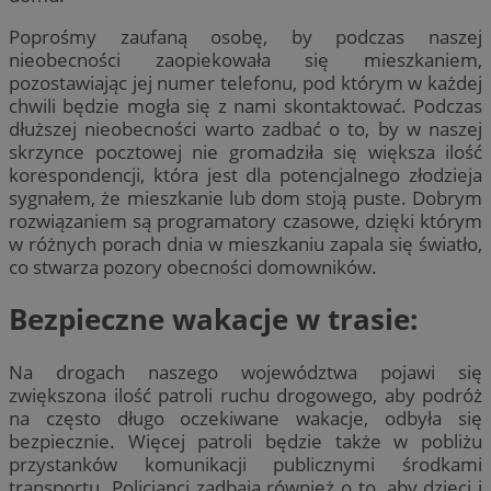
Poprośmy zaufaną osobę, by podczas naszej
nieobecności zaopiekowała się mieszkaniem,
pozostawiając jej numer telefonu, pod którym w każdej
chwili będzie mogła się z nami skontaktować. Podczas
dłuższej nieobecności warto zadbać o to, by w naszej
skrzynce pocztowej nie gromadziła się większa ilość
korespondencji, która jest dla potencjalnego złodzieja
sygnałem, że mieszkanie lub dom stoją puste. Dobrym
rozwiązaniem są programatory czasowe, dzięki którym
w różnych porach dnia w mieszkaniu zapala się światło,
co stwarza pozory obecności domowników.
Bezpieczne wakacje w trasie:
Na drogach naszego województwa pojawi się
zwiększona ilość patroli ruchu drogowego, aby podróż
na często długo oczekiwane wakacje, odbyła się
bezpiecznie. Więcej patroli będzie także w pobliżu
przystanków komunikacji publicznymi środkami
transportu. Policjanci zadbają również o to, aby dzieci i