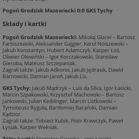
Pogoń Grodzisk Mazowiecki 0:0 GKS Tychy
Składy i kartki
Pogoń Grodzisk Mazowiecki:
Mikołaj Glacel – Bartosz
Farbiszewski, Aleksander Gajgier, Karol Noiszewski –
Jakub Konstantyn, Hubert Adamczyk, Kacper Łoś,
Oliwier Olewiński – Igor Korczakowski, Stanisław
Gieroba, Mateusz Szczepaniak.
Zagrali także: Jakub Adkonis, Jakub Jędrasik, Dawid
Barnowski, Damian Jaroń, Jakub Lis.
GKS Tychy:
Jakub Mądrzyk – Luis da Silva, Igor Łasicki,
Marcin Szpakowski, Krzysztof Machowski – Bartosz
Jankowski, Julian Keiblinger, Marcin Listkowski –
Tymoteusz Ryguła, Bartłomiej Barański, Damian
Kądzior.
Zagrali także: Tobiasz Kubik, Piotr Krawczyk, Paweł
Łysiak, Kacper Wełniak.
Żółte kartki:
Stanisław Gieroba – Igor Łasicki.