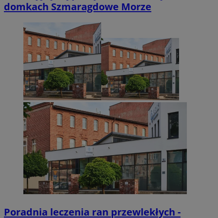
domkach Szmaragdowe Morze
Googl
VISITOR_PRIVACY_METADATA
5 miesięcy 4
YouTube
tygodnie
.youtube.com
Poradnia leczenia ran przewlekłych -
Provider
/
Nazwa