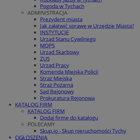
Pogoda w Tychach
ADMINISTRACJA
Prezydent miasta
Jak załatwić sprawę w Urzędzie Miasta?
INSTYTUCJE
Urząd Stanu Cywilnego
MOPS
Urząd Skarbowy
ZUS
Urząd Pracy
Komenda Miejska Policji
Straż Miejska
Straż Pożarna
Sąd Rejonowy
Prokuratura Rejonowa
KATALOG FIRM
KATALOG FIRM
Dodaj firmę do katalogu
POLECAMY
Skup.io - Skup nieruchomości Tychy
OGŁOSZENIA