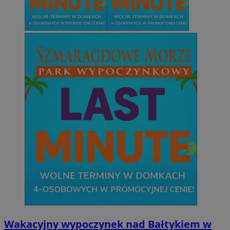
Niezbędne
Wydajność
Targetowanie
Funkcjonalno
Niezbędne pliki cookie umożliwiają korzystanie z podstawowych fun
takich jak logowanie użytkownika i zarządzanie kontem. Bez niezb
można prawidłowo korzystać ze strony internetowej.
Provider
/
Okres
Nazwa
Domena
przechowywani
SessID
mojetychy.pl
1 rok
QeSessID
mojetychy.pl
1 rok
MvSessID
mojetychy.pl
1 rok
CookieScriptConsent
4 tygodnie 2 dn
CookieScript
mojetychy.pl
Wakacyjny wypoczynek nad Bałtykiem w