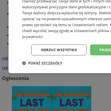
również przetwarzać Twoje dane w tych i innych cel
Wiadomości kryminalne w Tychach
wykorzystywać precyzyjne dane geolokalizacyjne i c
Wiadomości lokalne
Twoje wybory dotyczą wyłącznie tej witryny. Niekt
opierać się na prawnie uzasadnionym interesie zami
prawo sprzeciwić się temu w
Ustawieniach reklam
.
Części samochodowe do -70%!
chwili wycofać swoją zgodę w
Ustawieniach plików 
Tworzenie stron www - Tychy
prywatności
Znajdź pracę - codziennie nowe
ogłoszenia
ODRZUĆ WSZYSTKIE
PRZEJ
reklama
POKAŻ SZCZEGÓŁY
reklama
Niezbędne
Wydajność
Targetowani
Ogłoszenia
Niesklasyfikowane