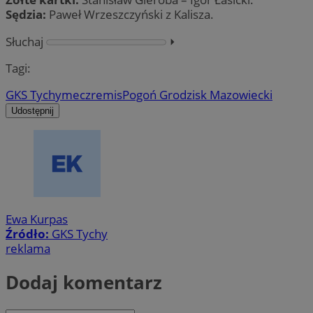
Sędzia:
Paweł Wrzeszczyński z Kalisza.
Słuchaj
⏵︎
Tagi:
GKS Tychy
mecz
remis
Pogoń Grodzisk Mazowiecki
Udostępnij
Ewa Kurpas
Źródło:
GKS Tychy
reklama
Dodaj komentarz