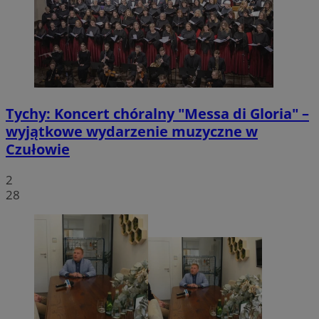
Tychy: Koncert chóralny "Messa di Gloria" –
wyjątkowe wydarzenie muzyczne w
Czułowie
2
28