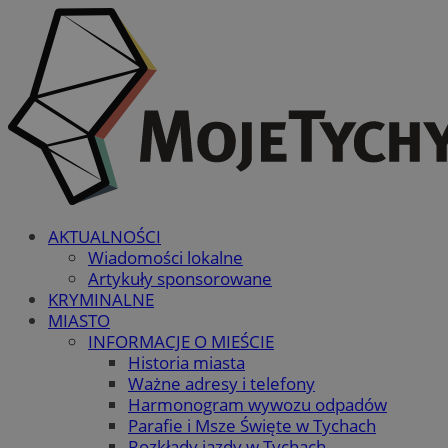
AKTUALNOŚCI
Wiadomości lokalne
Artykuły sponsorowane
KRYMINALNE
MIASTO
INFORMACJE O MIEŚCIE
Historia miasta
Ważne adresy i telefony
Harmonogram wywozu odpadów
Parafie i Msze Święte w Tychach
Rozkłady jazdy w Tychach