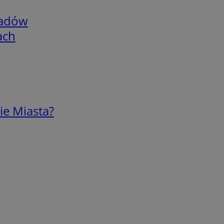
adów
ach
ie Miasta?