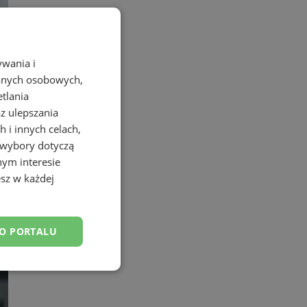
ywania i
danych osobowych,
etlania
az ulepszania
 i innych celach,
 wybory dotyczą
nym interesie
sz w każdej
Pogonią
DO PORTALU
esklasyfikowane