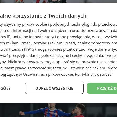
lne korzystanie z Twoich danych
rzy używamy plików cookie i podobnych technologii do przechow
ępu do informacji na Twoim urządzeniu oraz do przetwarzania 
dres IP, unikalne identyfikatory i dane przeglądania, w celu wyświ
h reklam i treści, pomiaru reklam i treści, analizy odbiorców or
tron trzecich (1913)
mogą również przetwarzać Twoje dane w tych
wać precyzyjne dane geolokalizacyjne i cechy urządzenia. Twoje
tryny. Niektórzy dostawcy mogą opierać się na prawnie uzasadnio
ie; masz prawo sprzeciwić się temu w
Ustawieniach reklam
. Może
ychy podzielił się punktami z 
woją zgodę w
Ustawieniach plików cookie
.
Polityka prywatności
EGÓŁY
ODRZUĆ WSZYSTKIE
PRZEJDŹ 
Wydajność
Targetowanie
Funkcjonalność
Ni