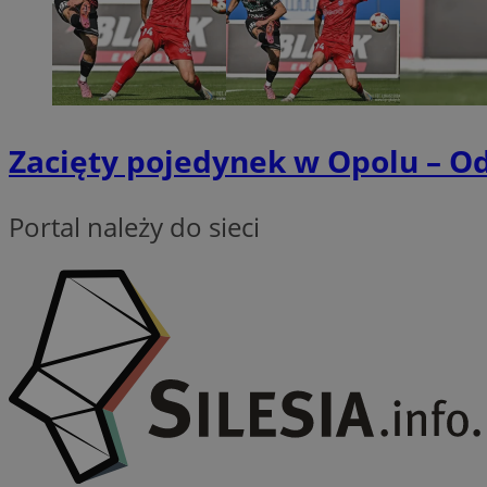
MUID
FCCDCF
MUID
__gpi
Zacięty pojedynek w Opolu – Od
SRM_B
_clsk
Portal należy do sieci
IDE
__eoi
SM
_clck
test_cookie
_ga
ANONCHK