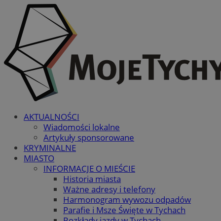
AKTUALNOŚCI
Wiadomości lokalne
Artykuły sponsorowane
KRYMINALNE
MIASTO
INFORMACJE O MIEŚCIE
Historia miasta
Ważne adresy i telefony
Harmonogram wywozu odpadów
Parafie i Msze Święte w Tychach
Rozkłady jazdy w Tychach