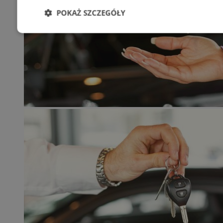
POKAŻ SZCZEGÓŁY
Niezbędne
Wydajność
Targetowani
Niesklasyfikowane
Niezbędne
Wydajność
Targetowanie
Funkcjonalno
Niezbędne pliki cookie umożliwiają korzystanie z podstawowych fun
takich jak logowanie użytkownika i zarządzanie kontem. Bez niezb
można prawidłowo korzystać ze strony internetowej.
Provider
/
Okres
Nazwa
Domena
przechowywani
SessID
mojetychy.pl
1 rok