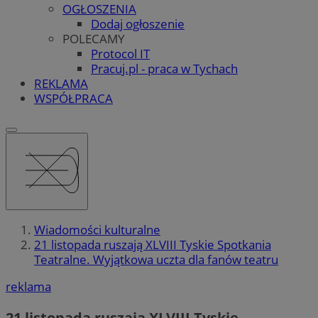
OGŁOSZENIA
Dodaj ogłoszenie
POLECAMY
Protocol IT
Pracuj.pl - praca w Tychach
REKLAMA
WSPÓŁPRACA
Wiadomości kulturalne
21 listopada ruszają XLVIII Tyskie Spotkania
Teatralne. Wyjątkowa uczta dla fanów teatru
reklama
21 listopada ruszają XLVIII Tyskie