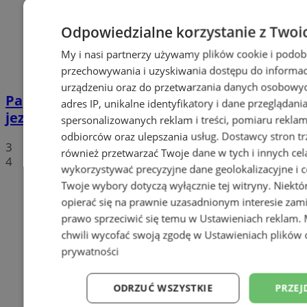
Odpowiedzialne korzystanie z Twoi
My i nasi partnerzy używamy plików cookie i podob
przechowywania i uzyskiwania dostępu do informac
urządzeniu oraz do przetwarzania danych osobowych
Paprocany: 23-letni mężczyzna utopił się w
adres IP, unikalne identyfikatory i dane przeglądani
jeziorze
spersonalizowanych reklam i treści, pomiaru reklam i
odbiorców oraz ulepszania usług.
Dostawcy stron tr
3
również przetwarzać Twoje dane w tych i innych cel
4
wykorzystywać precyzyjne dane geolokalizacyjne i c
Twoje wybory dotyczą wyłącznie tej witryny. Niekt
opierać się na prawnie uzasadnionym interesie zami
prawo sprzeciwić się temu w
Ustawieniach reklam
.
chwili wycofać swoją zgodę w
Ustawieniach plików 
prywatności
ODRZUĆ WSZYSTKIE
PRZEJ