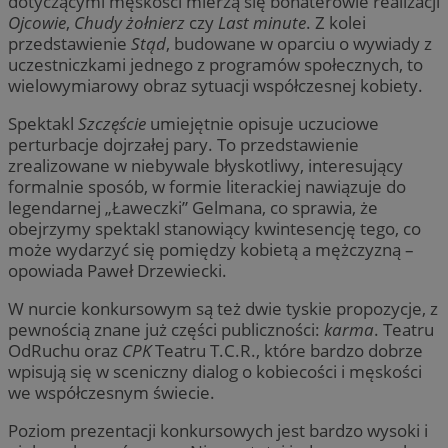
dotyczącymi męskości mierzą się bohaterowie realizacji
Ojcowie
,
Chudy żołnierz
czy
Last minute
. Z kolei
przedstawienie
Stąd
, budowane w oparciu o wywiady z
uczestniczkami jednego z programów społecznych, to
wielowymiarowy obraz sytuacji współczesnej kobiety.
Spektakl
Szczęście
umiejętnie opisuje uczuciowe
perturbacje dojrzałej pary. To przedstawienie
zrealizowane w niebywale błyskotliwy, interesujący
formalnie sposób, w formie literackiej nawiązuje do
legendarnej „Ławeczki” Gelmana, co sprawia, że
obejrzymy spektakl stanowiący kwintesencję tego, co
może wydarzyć się pomiędzy kobietą a mężczyzną –
opowiada Paweł Drzewiecki.
W nurcie konkursowym są też dwie tyskie propozycje, z
pewnością znane już części publiczności:
karma
. Teatru
OdRuchu oraz
CPK
Teatru T.C.R., które bardzo dobrze
wpisują się w sceniczny dialog o kobiecości i męskości
we współczesnym świecie.
Poziom prezentacji konkursowych jest bardzo wysoki i