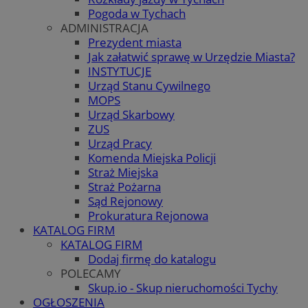
Pogoda w Tychach
ADMINISTRACJA
Prezydent miasta
Jak załatwić sprawę w Urzędzie Miasta?
INSTYTUCJE
Urząd Stanu Cywilnego
MOPS
Urząd Skarbowy
ZUS
Urząd Pracy
Komenda Miejska Policji
Straż Miejska
Straż Pożarna
Sąd Rejonowy
Prokuratura Rejonowa
KATALOG FIRM
KATALOG FIRM
Dodaj firmę do katalogu
POLECAMY
Skup.io - Skup nieruchomości Tychy
OGŁOSZENIA