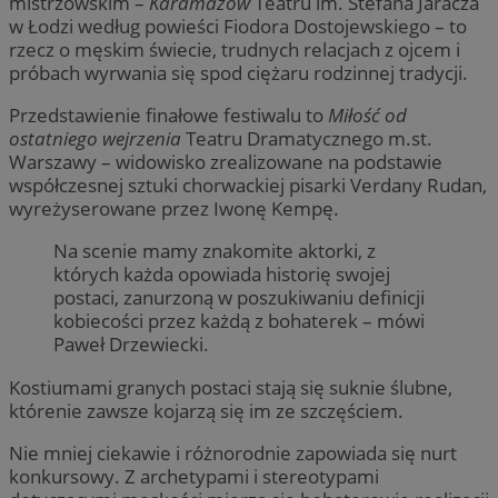
mistrzowskim –
Karamazow
Teatru im. Stefana Jaracza
w Łodzi według powieści Fiodora Dostojewskiego – to
rzecz o męskim świecie, trudnych relacjach z ojcem i
próbach wyrwania się spod ciężaru rodzinnej tradycji.
Przedstawienie finałowe festiwalu to
Miłość od
ostatniego wejrzenia
Teatru Dramatycznego m.st.
Warszawy – widowisko zrealizowane na podstawie
współczesnej sztuki chorwackiej pisarki Verdany Rudan,
wyreżyserowane przez Iwonę Kempę.
Na scenie mamy znakomite aktorki, z
których każda opowiada historię swojej
postaci, zanurzoną w poszukiwaniu definicji
kobiecości przez każdą z bohaterek – mówi
Paweł Drzewiecki.
Kostiumami granych postaci stają się suknie ślubne,
którenie zawsze kojarzą się im ze szczęściem.
Nie mniej ciekawie i różnorodnie zapowiada się nurt
konkursowy. Z archetypami i stereotypami