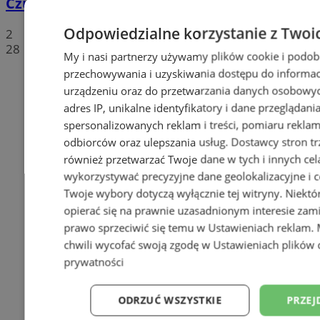
Czułowie
Odpowiedzialne korzystanie z Twoi
2
28
My i nasi partnerzy używamy plików cookie i podob
przechowywania i uzyskiwania dostępu do informac
urządzeniu oraz do przetwarzania danych osobowych
adres IP, unikalne identyfikatory i dane przeglądani
spersonalizowanych reklam i treści, pomiaru reklam i
odbiorców oraz ulepszania usług.
Dostawcy stron tr
również przetwarzać Twoje dane w tych i innych cel
wykorzystywać precyzyjne dane geolokalizacyjne i c
Twoje wybory dotyczą wyłącznie tej witryny. Niekt
opierać się na prawnie uzasadnionym interesie zami
prawo sprzeciwić się temu w
Ustawieniach reklam
.
chwili wycofać swoją zgodę w
Ustawieniach plików 
prywatności
ODRZUĆ WSZYSTKIE
PRZEJ