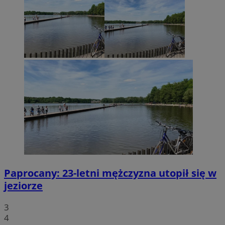
Paprocany: 23-letni mężczyzna utopił się w
jeziorze
3
4