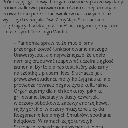
Prócz zajęć grupowych organizowane są także wykłady
poniedziałkowe, poświęcone różnorodnej tematyce,
prowadzone przez pracowników naukowych oraz
wybitnych specjalistów. Z myślą o Słuchaczach
spędzających wakacje w mieście, organizujemy Letni
Uniwersytet Trzeciego Wieku.
– Pandemia sprawiła, że musieliśmy
przeorganizować funkcjonowanie naszego
Uniwersytetu, ale najważniejsze, że udało
nam się przetrwać i zapewnić uczelni ciągłość
istnienia. Był to dla nas test, który zdaliśmy
na szóstkę z plusem. Nasi Słuchacze, jak
prawdziwi studenci, nie tylko żyją nauką, ale
prowadzą również bogate życie kulturalne.
Organizujemy dla nich konkursy, pikniki,
grillowanie, biesiady w tłusty czwartek,
wieczory sobótkowe, zabawy andrzejkowe,
rajdy górskie, wieczory muzyczne z cyklu
Rozganianie Jesiennych Smutków, spotkania
kolędowe. W ramach zajęć turystyki
Słuchacze wyjeżdżają na wycieczki, biorą