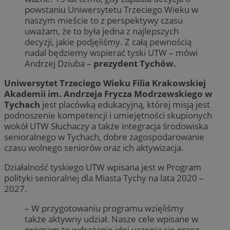
powstaniu Uniwersytetu Trzeciego Wieku w
naszym mieście to z perspektywy czasu
uważam, że to była jedna z najlepszych
decyzji, jakie podjęliśmy. Z całą pewnością
nadal będziemy wspierać tyski UTW – mówi
Andrzej Dziuba –
prezydent Tychów.
Uniwersytet Trzeciego Wieku Filia Krakowskiej
Akademii im. Andrzeja Frycza Modrzewskiego w
Tychach
jest placówką edukacyjną, której misją jest
podnoszenie kompetencji i umiejętności skupionych
wokół UTW Słuchaczy a także integracja środowiska
senioralnego w Tychach, dobre zagospodarowanie
czasu wolnego seniorów oraz ich aktywizacja.
Działalność tyskiego UTW wpisana jest w Program
polityki senioralnej dla Miasta Tychy na lata 2020 –
2027.
– W przygotowaniu programu wzięliśmy
także aktywny udział. Nasze cele wpisane w
program to wdrażanie idei uczenia się przez