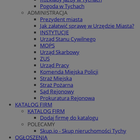
Pogoda w Tychach
ADMINISTRACJA
Prezydent miasta
Jak załatwić sprawę w Urzędzie Miasta?
INSTYTUCJE
Urząd Stanu Cywilnego
MOPS
Urząd Skarbowy
ZUS
Urząd Pracy
Komenda Miejska Policji
Straż Miejska
Straż Pożarna
Sąd Rejonowy
Prokuratura Rejonowa
KATALOG FIRM
KATALOG FIRM
Dodaj firmę do katalogu
POLECAMY
Skup.io - Skup nieruchomości Tychy
OGŁOSZENIA