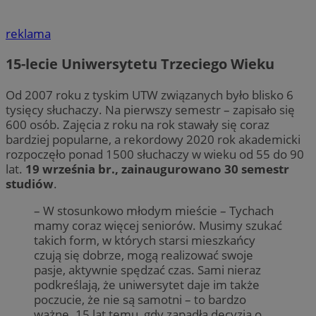
reklama
15-lecie Uniwersytetu Trzeciego Wieku
Od 2007 roku z tyskim UTW związanych było blisko 6
tysięcy słuchaczy. Na pierwszy semestr – zapisało się
600 osób. Zajęcia z roku na rok stawały się coraz
bardziej popularne, a rekordowy 2020 rok akademicki
rozpoczęło ponad 1500 słuchaczy w wieku od 55 do 90
lat.
19 września br., zainaugurowano 30 semestr
studiów
.
– W stosunkowo młodym mieście – Tychach
mamy coraz więcej seniorów. Musimy szukać
takich form, w których starsi mieszkańcy
czują się dobrze, mogą realizować swoje
pasje, aktywnie spędzać czas. Sami nieraz
podkreślają, że uniwersytet daje im także
poczucie, że nie są samotni – to bardzo
ważne. 15 lat temu, gdy zapadła decyzja o