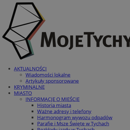
AKTUALNOŚCI
Wiadomości lokalne
Artykuły sponsorowane
KRYMINALNE
MIASTO
INFORMACJE O MIEŚCIE
Historia miasta
Ważne adresy i telefony
Harmonogram wywozu odpadów
Parafie i Msze Święte w Tychach
Rozkłady jazdy w Tychach