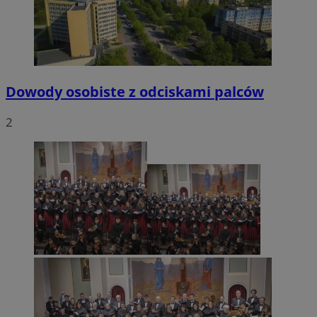
tygodnie
.youtube.com
Dowody osobiste z odciskami palców
2
CookieScriptConsent
4 tygodnie 2 dn
CookieScript
mojetychy.pl