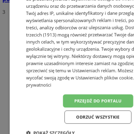
urządzeniu oraz do przetwarzania danych osobowych
3
Twój adres IP, unikalne identyfikatory i dane przeglą
wyświetlania spersonalizowanych reklam i treści, p
treści, analizy odbiorców oraz ulepszania usług.
Dos
trzecich (1913)
mogą również przetwarzać Twoje dan
innych celach, w tym wykorzystywać precyzyjne da
geolokalizacyjne i cechy urządzenia. Twoje wybory 
wyłącznie tej witryny. Niektórzy dostawcy mogą opie
prawnie uzasadnionym interesie zamiast na zgodzi
sprzeciwić się temu w
Ustawieniach reklam
. Możesz
wycofać swoją zgodę w
Ustawieniach plików cookie
prywatności
PRZEJDŹ DO PORTALU
ODRZUĆ WSZYSTKIE
POKAŻ SZCZEGÓŁY