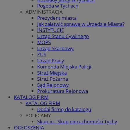
Pogoda w Tychach
ADMINISTRACJA
Prezydent miasta
Jak załatwić sprawę w Urzędzie Miasta?
INSTYTUCJE
Urząd Stanu Cywilnego
MOPS
Urząd Skarbowy
ZUS
Urząd Pracy
Komenda Miejska Policji
Straż Miejska
Straż Pożarna
Sąd Rejonowy
Prokuratura Rejonowa
KATALOG FIRM
KATALOG FIRM
Dodaj firmę do katalogu
POLECAMY
Skup.io - Skup nieruchomości Tychy
OGŁOSZENIA