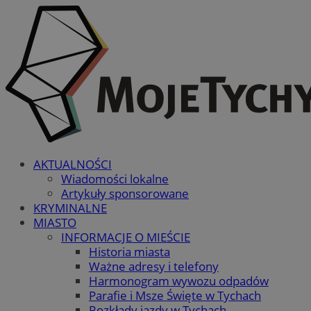
AKTUALNOŚCI
Wiadomości lokalne
Artykuły sponsorowane
KRYMINALNE
MIASTO
INFORMACJE O MIEŚCIE
Historia miasta
Ważne adresy i telefony
Harmonogram wywozu odpadów
Parafie i Msze Święte w Tychach
Rozkłady jazdy w Tychach