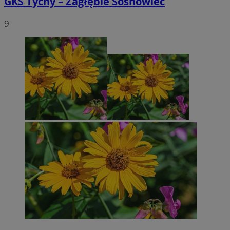
GKS Tychy – Zagłębie Sosnowiec
9