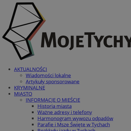
AKTUALNOŚCI
Wiadomości lokalne
Artykuły sponsorowane
KRYMINALNE
MIASTO
INFORMACJE O MIEŚCIE
Historia miasta
Ważne adresy i telefony
Harmonogram wywozu odpadów
Parafie i Msze Święte w Tychach
Rozkłady jazdy w Tychach