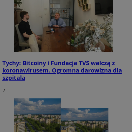
VISITOR_PRIVACY_METADATA
5 miesięcy 4
YouTube
tygodnie
.youtube.com
Tychy: Bitcoiny i Fundacja TVS walczą z
koronawirusem. Ogromna darowizna dla
szpitala
2
CookieScriptConsent
4 tygodnie 2 dn
CookieScript
mojetychy.pl