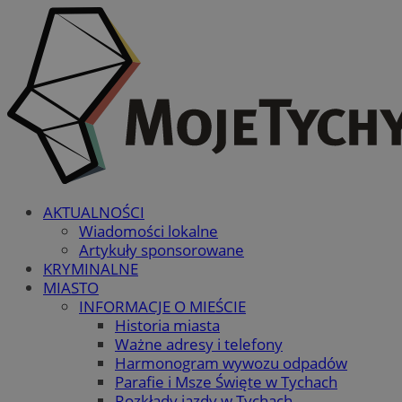
AKTUALNOŚCI
Wiadomości lokalne
Artykuły sponsorowane
KRYMINALNE
MIASTO
INFORMACJE O MIEŚCIE
Historia miasta
Ważne adresy i telefony
Harmonogram wywozu odpadów
Parafie i Msze Święte w Tychach
Rozkłady jazdy w Tychach