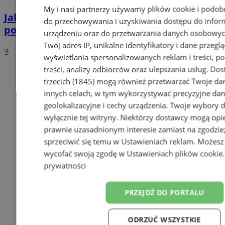
My i nasi partnerzy używamy plików cookie i podob
Jakie auta jeżdżą po tyskich, śląskich i
do przechowywania i uzyskiwania dostępu do infor
polskich drogach? Te wyniki Was zaskoczą!
urządzeniu oraz do przetwarzania danych osobowych
Twój adres IP, unikalne identyfikatory i dane przeglą
3
wyświetlania spersonalizowanych reklam i treści, p
treści, analizy odbiorców oraz ulepszania usług.
Dos
trzecich (1845)
mogą również przetwarzać Twoje dan
innych celach, w tym wykorzystywać precyzyjne da
geolokalizacyjne i cechy urządzenia. Twoje wybory 
wyłącznie tej witryny. Niektórzy dostawcy mogą opie
prawnie uzasadnionym interesie zamiast na zgodzi
sprzeciwić się temu w
Ustawieniach reklam
. Możesz
wycofać swoją zgodę w
Ustawieniach plików cookie
prywatności
PRZEJDŹ DO PORTALU
ODRZUĆ WSZYSTKIE