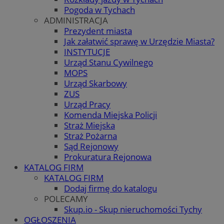
Pogoda w Tychach
ADMINISTRACJA
Prezydent miasta
Jak załatwić sprawę w Urzędzie Miasta?
INSTYTUCJE
Urząd Stanu Cywilnego
MOPS
Urząd Skarbowy
ZUS
Urząd Pracy
Komenda Miejska Policji
Straż Miejska
Straż Pożarna
Sąd Rejonowy
Prokuratura Rejonowa
KATALOG FIRM
KATALOG FIRM
Dodaj firmę do katalogu
POLECAMY
Skup.io - Skup nieruchomości Tychy
OGŁOSZENIA