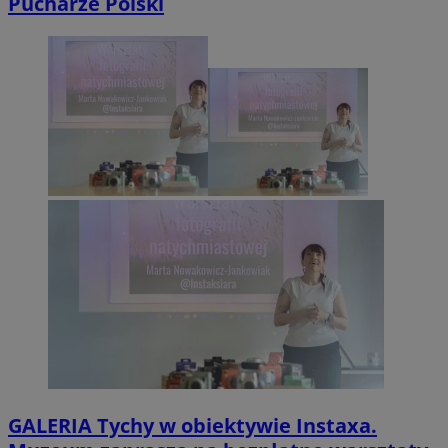
Pucharze Polski
GALERIA
Tychy w obiektywie Instaxa.