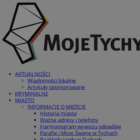
AKTUALNOŚCI
Wiadomości lokalne
Artykuły sponsorowane
KRYMINALNE
MIASTO
INFORMACJE O MIEŚCIE
Historia miasta
Ważne adresy i telefony
Harmonogram wywozu odpadów
Parafie i Msze Święte w Tychach
Rozkłady jazdy w Tychach