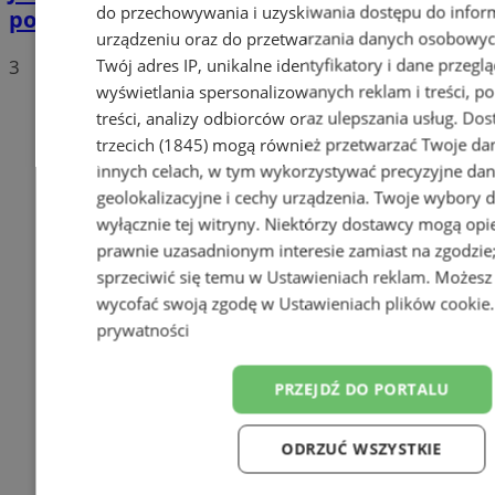
do przechowywania i uzyskiwania dostępu do infor
polskich drogach? Te wyniki Was zaskoczą!
urządzeniu oraz do przetwarzania danych osobowych
Twój adres IP, unikalne identyfikatory i dane przeglą
3
wyświetlania spersonalizowanych reklam i treści, p
treści, analizy odbiorców oraz ulepszania usług.
Dos
trzecich (1845)
mogą również przetwarzać Twoje dan
innych celach, w tym wykorzystywać precyzyjne da
geolokalizacyjne i cechy urządzenia. Twoje wybory 
wyłącznie tej witryny. Niektórzy dostawcy mogą opie
prawnie uzasadnionym interesie zamiast na zgodzi
sprzeciwić się temu w
Ustawieniach reklam
. Możesz
wycofać swoją zgodę w
Ustawieniach plików cookie
prywatności
PRZEJDŹ DO PORTALU
ODRZUĆ WSZYSTKIE