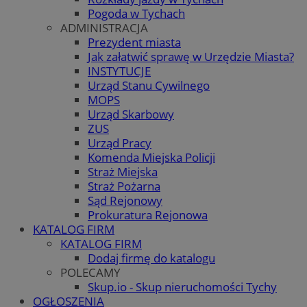
Pogoda w Tychach
ADMINISTRACJA
Prezydent miasta
Jak załatwić sprawę w Urzędzie Miasta?
INSTYTUCJE
Urząd Stanu Cywilnego
MOPS
Urząd Skarbowy
ZUS
Urząd Pracy
Komenda Miejska Policji
Straż Miejska
Straż Pożarna
Sąd Rejonowy
Prokuratura Rejonowa
KATALOG FIRM
KATALOG FIRM
Dodaj firmę do katalogu
POLECAMY
Skup.io - Skup nieruchomości Tychy
OGŁOSZENIA