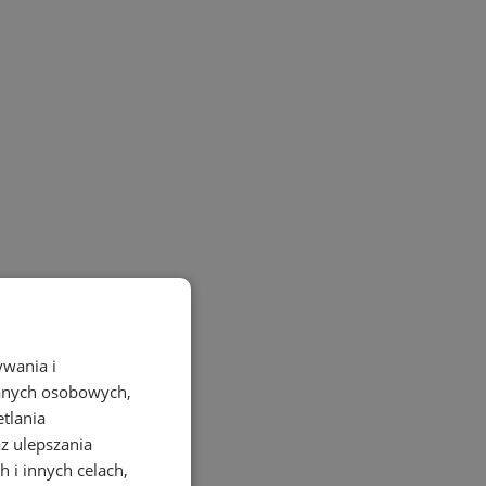
ywania i
danych osobowych,
etlania
az ulepszania
 i innych celach,