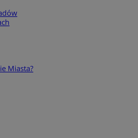
adów
ach
ie Miasta?