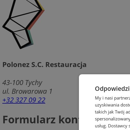
Polonez S.C. Restauracja
43-100
Tychy
Odpowiedzia
ul. Browarowa 1
+32 327 09 22
My i nasi partne
uzyskiwania dost
takich jak Twój a
Formularz kontaktowy
spersonalizowanyc
usług.
Dostawcy s