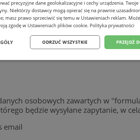
wać precyzyjne dane geolokalizacyjne i cechy urządzenia. Twoje
tryny. Niektórzy dostawcy mogą opierać się na prawnie uzasadnio
ie; masz prawo sprzeciwić się temu w
Ustawieniach reklam
. Może
woją zgodę w
Ustawieniach plików cookie
.
Polityka prywatności
EGÓŁY
ODRZUĆ WSZYSTKIE
PRZEJDŹ 
Wydajność
Targetowanie
Funkcjonalność
Ni
 danych osobowych zawartych w "formula
ezbędne
Wydajność
Targetowanie
Funkcjonalność
Niesklasyfikow
o którego będzie wysyłane zapytanie, w c
ie umożliwiają korzystanie z podstawowych funkcji strony internetowej, takich jak log
Bez niezbędnych plików cookie nie można prawidłowo korzystać ze strony internetowe
s email
Provider
/
Okres
Opis
Domena
przechowywania