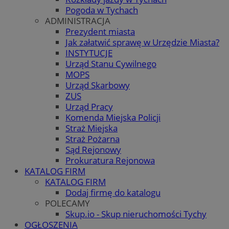
Pogoda w Tychach
ADMINISTRACJA
Prezydent miasta
Jak załatwić sprawę w Urzędzie Miasta?
INSTYTUCJE
Urząd Stanu Cywilnego
MOPS
Urząd Skarbowy
ZUS
Urząd Pracy
Komenda Miejska Policji
Straż Miejska
Straż Pożarna
Sąd Rejonowy
Prokuratura Rejonowa
KATALOG FIRM
KATALOG FIRM
Dodaj firmę do katalogu
POLECAMY
Skup.io - Skup nieruchomości Tychy
OGŁOSZENIA