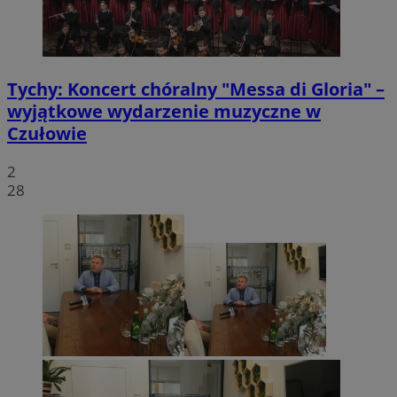
VISITOR_PRIVACY_METADATA
5 miesięcy 4
YouTube
tygodnie
.youtube.com
Tychy: Koncert chóralny "Messa di Gloria" –
wyjątkowe wydarzenie muzyczne w
Czułowie
2
28
CookieScriptConsent
4 tygodnie 2 dn
CookieScript
mojetychy.pl