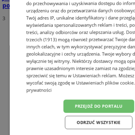
do przechowywania i uzyskiwania dostępu do infor
polskich drogach? Te wyniki Was zaskoczą!
urządzeniu oraz do przetwarzania danych osobowych
Twój adres IP, unikalne identyfikatory i dane przeglą
3
wyświetlania spersonalizowanych reklam i treści, p
treści, analizy odbiorców oraz ulepszania usług.
Dos
trzecich (1913)
mogą również przetwarzać Twoje dan
innych celach, w tym wykorzystywać precyzyjne da
geolokalizacyjne i cechy urządzenia. Twoje wybory 
wyłącznie tej witryny. Niektórzy dostawcy mogą opie
prawnie uzasadnionym interesie zamiast na zgodzi
sprzeciwić się temu w
Ustawieniach reklam
. Możesz
wycofać swoją zgodę w
Ustawieniach plików cookie
prywatności
PRZEJDŹ DO PORTALU
ODRZUĆ WSZYSTKIE