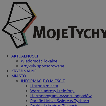
AKTUALNOŚCI
Wiadomości lokalne
Artykuły sponsorowane
KRYMINALNE
MIASTO
INFORMACJE O MIEŚCIE
Historia miasta
Ważne adresy i telefony
Harmonogram wywozu odpadów
Parafie i Msze Święte w Tychach
Rozkłady jazdy w Tychach