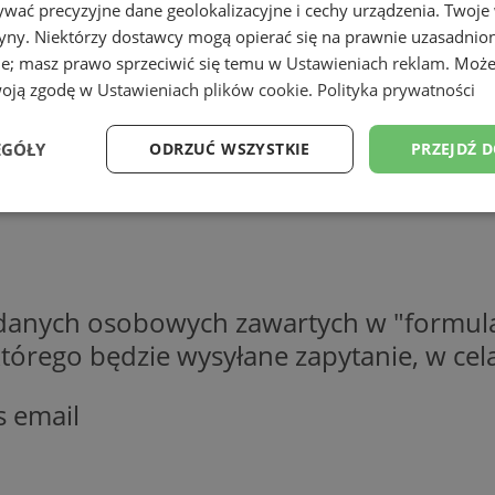
wać precyzyjne dane geolokalizacyjne i cechy urządzenia. Twoje
tryny. Niektórzy dostawcy mogą opierać się na prawnie uzasadnio
ie; masz prawo sprzeciwić się temu w
Ustawieniach reklam
. Może
woją zgodę w
Ustawieniach plików cookie
.
Polityka prywatności
EGÓŁY
ODRZUĆ WSZYSTKIE
PRZEJDŹ 
Wydajność
Targetowanie
Funkcjonalność
Ni
 danych osobowych zawartych w "formula
o którego będzie wysyłane zapytanie, w c
ezbędne
Wydajność
Targetowanie
Funkcjonalność
Niesklasyfikow
s email
ie umożliwiają korzystanie z podstawowych funkcji strony internetowej, takich jak log
Bez niezbędnych plików cookie nie można prawidłowo korzystać ze strony internetowe
Provider
/
Okres
Opis
Domena
przechowywania