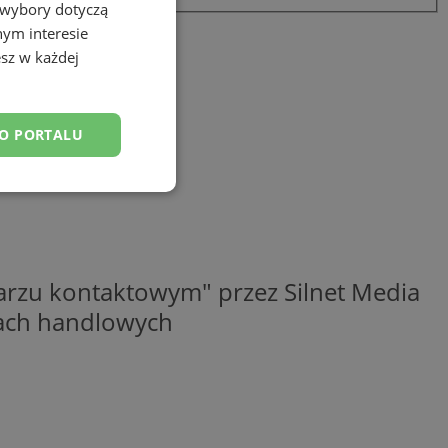
 wybory dotyczą
nym interesie
sz w każdej
DO PORTALU
esklasyfikowane
rzu kontaktowym" przez Silnet Media
elach handlowych
ane
owanie użytkownika i
j.