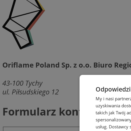
Oriflame Poland Sp. z o.o. Biuro Reg
43-100
Tychy
Odpowiedzia
ul. Piłsudskiego 12
My i nasi partne
uzyskiwania dost
Formularz kontaktowy
takich jak Twój a
spersonalizowanyc
usług.
Dostawcy s