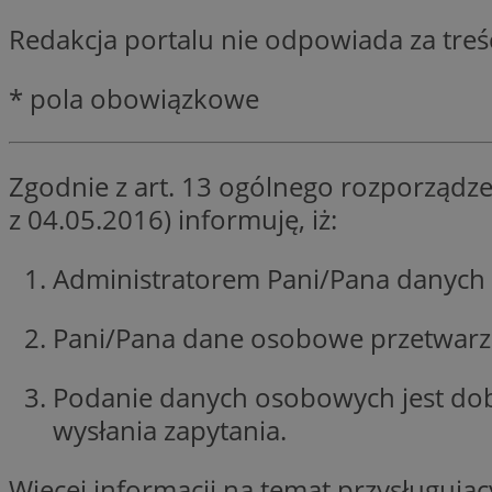
SessID
Redakcja portalu nie odpowiada za tre
QeSessID
MvSessID
* pola obowiązkowe
__cf_bm
Zgodnie z art. 13 ogólnego rozporządze
VISITOR_PRIVACY_
z 04.05.2016) informuję, iż:
Administratorem Pani/Pana danych 
CookieScriptConse
Pani/Pana dane osobowe przetwarzan
__cf_bm
Podanie danych osobowych jest do
wysłania zapytania.
Więcej informacji na temat przysługuj
Nazwa