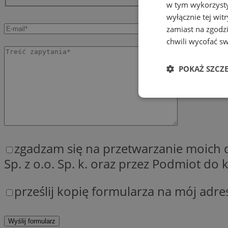
w tym wykorzysty
wyłącznie tej wi
zamiast na zgodz
chwili wycofać s
POKAŻ SZCZ
Niezbędne
zgadzam się na przetwarzanie moich
Sp. z o.o. Sp. k. oraz przez Podmiot d
Ni
prześlij kopię formularza na mój adre
Niezbędne pliki cook
zarządzanie kontem. 
Nazwa