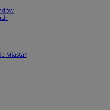
adów
ach
ie Miasta?