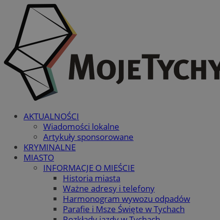
AKTUALNOŚCI
Wiadomości lokalne
Artykuły sponsorowane
KRYMINALNE
MIASTO
INFORMACJE O MIEŚCIE
Historia miasta
Ważne adresy i telefony
Harmonogram wywozu odpadów
Parafie i Msze Święte w Tychach
Rozkłady jazdy w Tychach