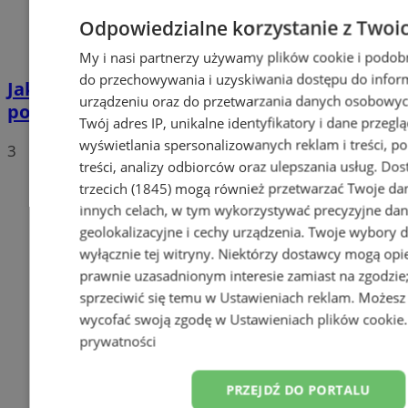
Odpowiedzialne korzystanie z Twoi
My i nasi partnerzy używamy plików cookie i podob
do przechowywania i uzyskiwania dostępu do infor
Jakie auta jeżdżą po tyskich, śląskich i
urządzeniu oraz do przetwarzania danych osobowych
polskich drogach? Te wyniki Was zaskoczą!
Twój adres IP, unikalne identyfikatory i dane przeglą
wyświetlania spersonalizowanych reklam i treści, p
3
treści, analizy odbiorców oraz ulepszania usług.
Dos
trzecich (1845)
mogą również przetwarzać Twoje dan
innych celach, w tym wykorzystywać precyzyjne da
geolokalizacyjne i cechy urządzenia. Twoje wybory 
wyłącznie tej witryny. Niektórzy dostawcy mogą opie
prawnie uzasadnionym interesie zamiast na zgodzi
sprzeciwić się temu w
Ustawieniach reklam
. Możesz
wycofać swoją zgodę w
Ustawieniach plików cookie
prywatności
PRZEJDŹ DO PORTALU