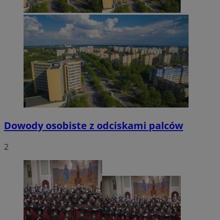
VISITOR_PRIVACY_METADATA
5 miesięcy 4
YouTube
tygodnie
.youtube.com
Dowody osobiste z odciskami palców
2