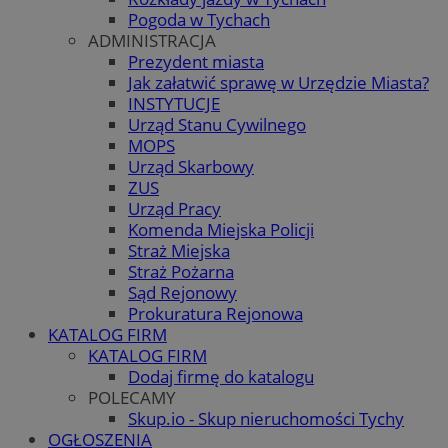
Pogoda w Tychach
ADMINISTRACJA
Prezydent miasta
Jak załatwić sprawę w Urzędzie Miasta?
INSTYTUCJE
Urząd Stanu Cywilnego
MOPS
Urząd Skarbowy
ZUS
Urząd Pracy
Komenda Miejska Policji
Straż Miejska
Straż Pożarna
Sąd Rejonowy
Prokuratura Rejonowa
KATALOG FIRM
KATALOG FIRM
Dodaj firmę do katalogu
POLECAMY
Skup.io - Skup nieruchomości Tychy
OGŁOSZENIA