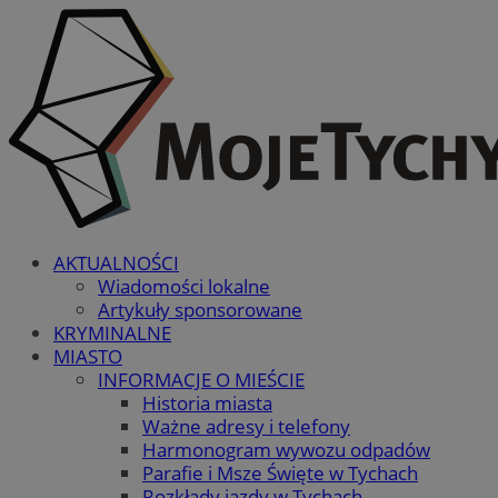
AKTUALNOŚCI
Wiadomości lokalne
Artykuły sponsorowane
KRYMINALNE
MIASTO
INFORMACJE O MIEŚCIE
Historia miasta
Ważne adresy i telefony
Harmonogram wywozu odpadów
Parafie i Msze Święte w Tychach
Rozkłady jazdy w Tychach