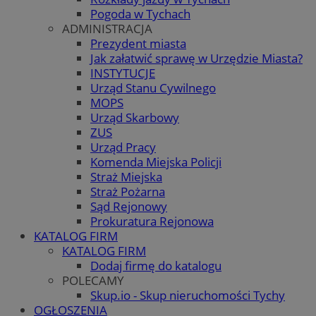
Pogoda w Tychach
ADMINISTRACJA
Prezydent miasta
Jak załatwić sprawę w Urzędzie Miasta?
INSTYTUCJE
Urząd Stanu Cywilnego
MOPS
Urząd Skarbowy
ZUS
Urząd Pracy
Komenda Miejska Policji
Straż Miejska
Straż Pożarna
Sąd Rejonowy
Prokuratura Rejonowa
KATALOG FIRM
KATALOG FIRM
Dodaj firmę do katalogu
POLECAMY
Skup.io - Skup nieruchomości Tychy
OGŁOSZENIA