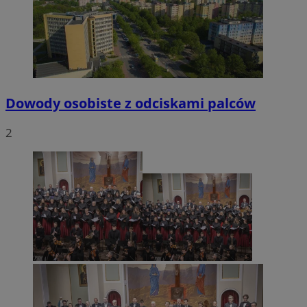
VISITOR_PRIVACY_METADATA
5 miesięcy 4
YouTube
tygodnie
.youtube.com
Dowody osobiste z odciskami palców
2
CookieScriptConsent
4 tygodnie 2 dn
CookieScript
mojetychy.pl