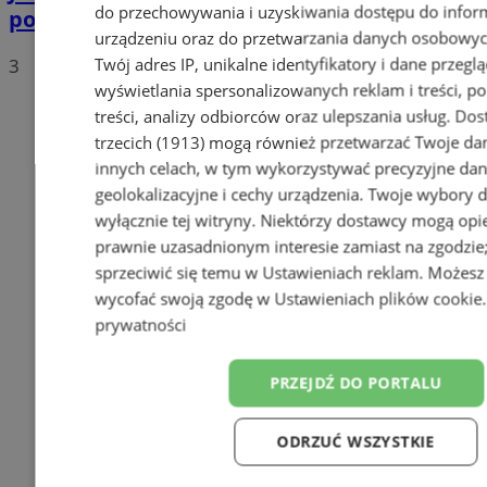
do przechowywania i uzyskiwania dostępu do infor
polskich drogach? Te wyniki Was zaskoczą!
urządzeniu oraz do przetwarzania danych osobowych
Twój adres IP, unikalne identyfikatory i dane przeglą
3
wyświetlania spersonalizowanych reklam i treści, p
treści, analizy odbiorców oraz ulepszania usług.
Dos
trzecich (1913)
mogą również przetwarzać Twoje dan
innych celach, w tym wykorzystywać precyzyjne da
geolokalizacyjne i cechy urządzenia. Twoje wybory 
wyłącznie tej witryny. Niektórzy dostawcy mogą opie
prawnie uzasadnionym interesie zamiast na zgodzi
sprzeciwić się temu w
Ustawieniach reklam
. Możesz
wycofać swoją zgodę w
Ustawieniach plików cookie
prywatności
PRZEJDŹ DO PORTALU
ODRZUĆ WSZYSTKIE