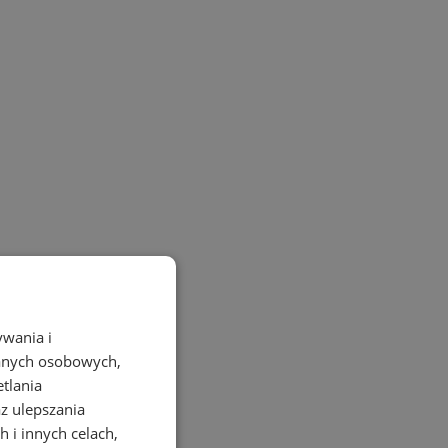
ywania i
danych osobowych,
etlania
az ulepszania
 i innych celach,