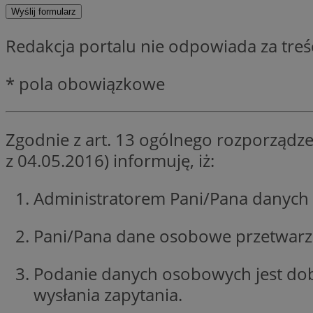
SessID
QeSessID
Redakcja portalu nie odpowiada za tre
MvSessID
__cf_bm
* pola obowiązkowe
VISITOR_PRIVACY_
Zgodnie z art. 13 ogólnego rozporządze
z 04.05.2016) informuję, iż:
CookieScriptConse
Administratorem Pani/Pana danych 
Pani/Pana dane osobowe przetwarzan
__cf_bm
Podanie danych osobowych jest do
wysłania zapytania.
Nazwa