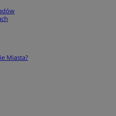
adów
ach
ie Miasta?