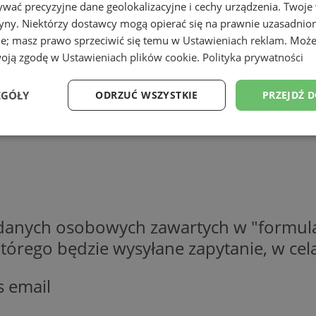
wać precyzyjne dane geolokalizacyjne i cechy urządzenia. Twoje
tryny. Niektórzy dostawcy mogą opierać się na prawnie uzasadnio
ie; masz prawo sprzeciwić się temu w
Ustawieniach reklam
. Może
woją zgodę w
Ustawieniach plików cookie
.
Polityka prywatności
EGÓŁY
ODRZUĆ WSZYSTKIE
PRZEJDŹ 
Wydajność
Targetowanie
Funkcjonalność
Ni
 danych osobowych zawartych w "formula
ezbędne
Wydajność
Targetowanie
Funkcjonalność
Niesklasyfikow
o którego będzie wysyłane zapytanie, w c
ie umożliwiają korzystanie z podstawowych funkcji strony internetowej, takich jak log
Bez niezbędnych plików cookie nie można prawidłowo korzystać ze strony internetowe
s email
Provider
/
Okres
Opis
Domena
przechowywania