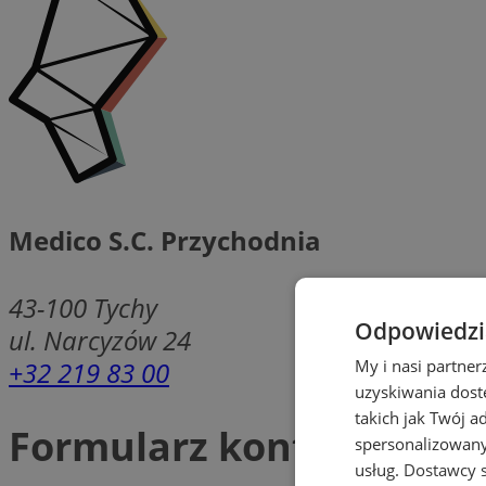
Medico S.C. Przychodnia
43-100
Tychy
Odpowiedzia
ul. Narcyzów 24
+32 219 83 00
My i nasi partne
uzyskiwania dost
takich jak Twój a
Formularz kontaktowy
spersonalizowanyc
usług.
Dostawcy s