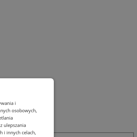
ywania i
danych osobowych,
etlania
az ulepszania
 i innych celach,