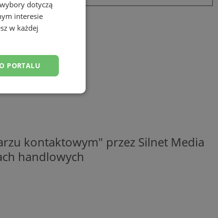
 wybory dotyczą
nym interesie
sz w każdej
DO PORTALU
esklasyfikowane
rzu kontaktowym" przez Silnet Media
elach handlowych
ane
owanie użytkownika i
j.