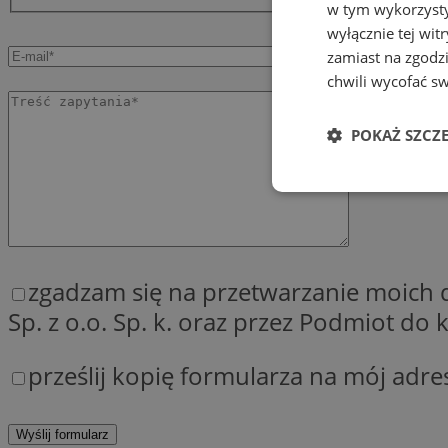
w tym wykorzysty
wyłącznie tej wi
zamiast na zgodz
chwili wycofać s
POKAŻ SZCZ
Niezbędne
zgadzam się na przetwarzanie moich
Sp. z o.o. Sp. k. oraz przez Podmiot d
Ni
prześlij kopię formularza na mój adre
Niezbędne pliki cook
zarządzanie kontem. 
Nazwa