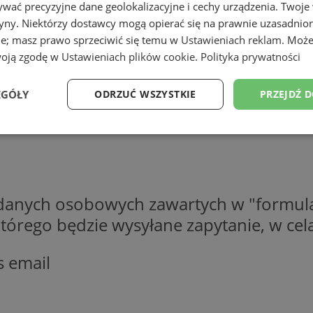
wać precyzyjne dane geolokalizacyjne i cechy urządzenia. Twoje
tryny. Niektórzy dostawcy mogą opierać się na prawnie uzasadnio
ie; masz prawo sprzeciwić się temu w
Ustawieniach reklam
. Może
woją zgodę w
Ustawieniach plików cookie
.
Polityka prywatności
EGÓŁY
ODRZUĆ WSZYSTKIE
PRZEJDŹ 
Wydajność
Targetowanie
Funkcjonalność
Ni
 danych osobowych zawartych w "formula
o którego będzie wysyłane zapytanie, w c
ezbędne
Wydajność
Targetowanie
Funkcjonalność
Niesklasyfikow
s email
ie umożliwiają korzystanie z podstawowych funkcji strony internetowej, takich jak log
Bez niezbędnych plików cookie nie można prawidłowo korzystać ze strony internetowe
Provider
/
Okres
Opis
Domena
przechowywania