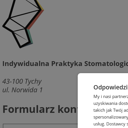
Indywidualna Praktyka Stomatologic
43-100
Tychy
Odpowiedzia
ul. Norwida 1
My i nasi partne
uzyskiwania dost
Formularz kontaktowy
takich jak Twój a
spersonalizowanyc
usług.
Dostawcy s