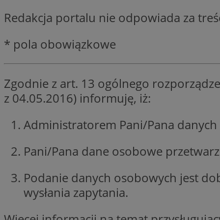
SessID
Redakcja portalu nie odpowiada za tre
QeSessID
MvSessID
* pola obowiązkowe
CookieScriptConse
Zgodnie z art. 13 ogólnego rozporządze
VISITOR_PRIVACY_
z 04.05.2016) informuję, iż:
Administratorem Pani/Pana danych 
Pani/Pana dane osobowe przetwarzan
Nazwa
Nazwa
ustat_jn29ek10jrjhX
Nazwa
Podanie danych osobowych jest do
ustat_age3nve3hm
OAID
IDE
wysłania zapytania.
openstat_8svbs0xb
openstat_gid
Więcej informacji na temat przysługuj