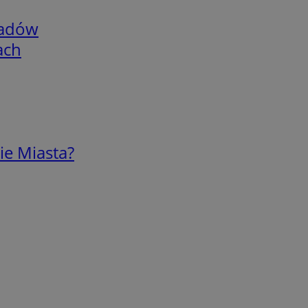
adów
ach
ie Miasta?