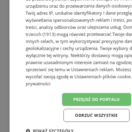
urządzeniu oraz do przetwarzania danych osobowych
Twój adres IP, unikalne identyfikatory i dane przeglą
wyświetlania spersonalizowanych reklam i treści, p
treści, analizy odbiorców oraz ulepszania usług.
Dos
trzecich (1913)
mogą również przetwarzać Twoje dan
innych celach, w tym wykorzystywać precyzyjne da
geolokalizacyjne i cechy urządzenia. Twoje wybory 
wyłącznie tej witryny. Niektórzy dostawcy mogą opie
prawnie uzasadnionym interesie zamiast na zgodzi
sprzeciwić się temu w
Ustawieniach reklam
. Możesz
wycofać swoją zgodę w
Ustawieniach plików cookie
prywatności
PRZEJDŹ DO PORTALU
ODRZUĆ WSZYSTKIE
POKAŻ SZCZEGÓŁY