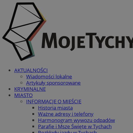
AKTUALNOŚCI
Wiadomości lokalne
Artykuły sponsorowane
KRYMINALNE
MIASTO
INFORMACJE O MIEŚCIE
Historia miasta
Ważne adresy i telefony
Harmonogram wywozu odpadów
Parafie i Msze Święte w Tychach
Rozkłady jazdy w Tychach