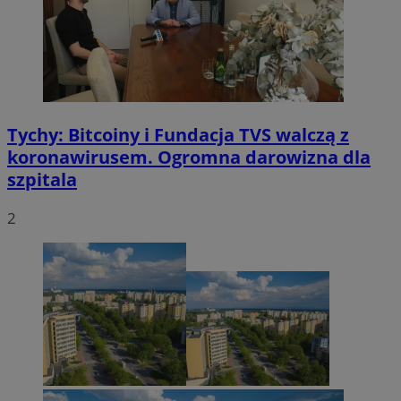
tygodnie
.youtube.com
Tychy: Bitcoiny i Fundacja TVS walczą z
koronawirusem. Ogromna darowizna dla
szpitala
2
CookieScriptConsent
4 tygodnie 2 dn
CookieScript
mojetychy.pl