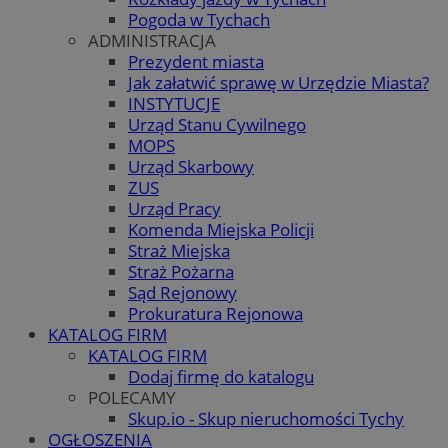
Pogoda w Tychach
ADMINISTRACJA
Prezydent miasta
Jak załatwić sprawę w Urzędzie Miasta?
INSTYTUCJE
Urząd Stanu Cywilnego
MOPS
Urząd Skarbowy
ZUS
Urząd Pracy
Komenda Miejska Policji
Straż Miejska
Straż Pożarna
Sąd Rejonowy
Prokuratura Rejonowa
KATALOG FIRM
KATALOG FIRM
Dodaj firmę do katalogu
POLECAMY
Skup.io - Skup nieruchomości Tychy
OGŁOSZENIA