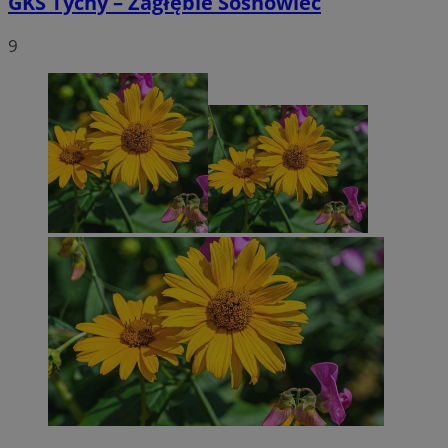
GKS Tychy – Zagłębie Sosnowiec
9