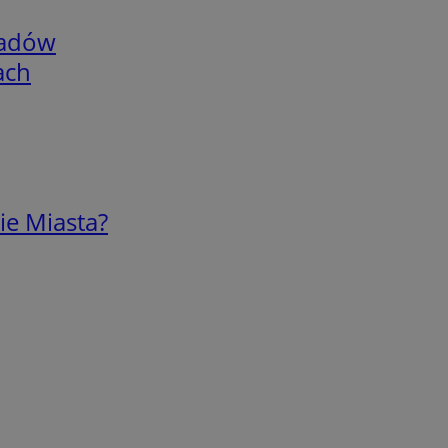
adów
ach
ie Miasta?