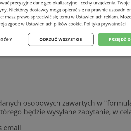
wać precyzyjne dane geolokalizacyjne i cechy urządzenia. Twoje
tryny. Niektórzy dostawcy mogą opierać się na prawnie uzasadnio
ie; masz prawo sprzeciwić się temu w
Ustawieniach reklam
. Może
woją zgodę w
Ustawieniach plików cookie
.
Polityka prywatności
EGÓŁY
ODRZUĆ WSZYSTKIE
PRZEJDŹ 
Wydajność
Targetowanie
Funkcjonalność
Ni
ezbędne
Wydajność
Targetowanie
Funkcjonalność
Niesklasyfikow
 danych osobowych zawartych w "formula
o którego będzie wysyłane zapytanie, w c
ie umożliwiają korzystanie z podstawowych funkcji strony internetowej, takich jak log
Bez niezbędnych plików cookie nie można prawidłowo korzystać ze strony internetowe
Provider
/
Okres
s email
Opis
Domena
przechowywania