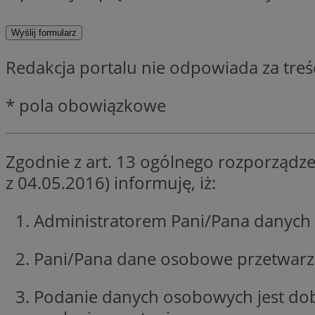
SessID
QeSessID
MvSessID
Redakcja portalu nie odpowiada za tre
CookieScriptConse
* pola obowiązkowe
VISITOR_PRIVACY_
Zgodnie z art. 13 ogólnego rozporządze
z 04.05.2016) informuję, iż:
Administratorem Pani/Pana danych 
Nazwa
Nazwa
ustat_jn29ek10jrjhX
Nazwa
Pani/Pana dane osobowe przetwarzan
ustat_age3nve3hm
OAID
IDE
openstat_8svbs0xb
Podanie danych osobowych jest do
openstat_gid