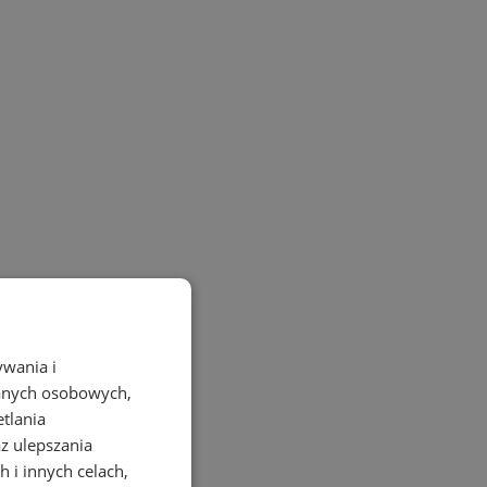
ywania i
danych osobowych,
etlania
az ulepszania
 i innych celach,