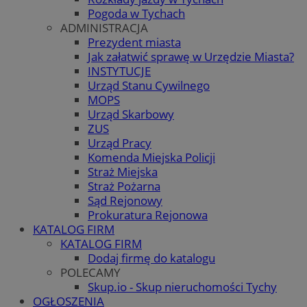
Pogoda w Tychach
ADMINISTRACJA
Prezydent miasta
Jak załatwić sprawę w Urzędzie Miasta?
INSTYTUCJE
Urząd Stanu Cywilnego
MOPS
Urząd Skarbowy
ZUS
Urząd Pracy
Komenda Miejska Policji
Straż Miejska
Straż Pożarna
Sąd Rejonowy
Prokuratura Rejonowa
KATALOG FIRM
KATALOG FIRM
Dodaj firmę do katalogu
POLECAMY
Skup.io - Skup nieruchomości Tychy
OGŁOSZENIA