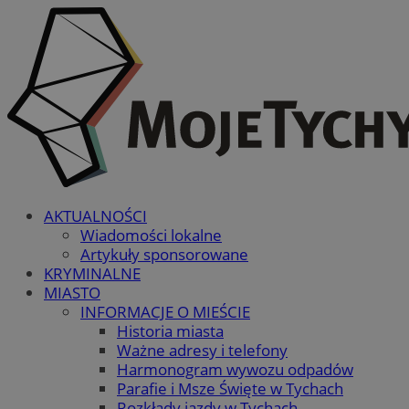
AKTUALNOŚCI
Wiadomości lokalne
Artykuły sponsorowane
KRYMINALNE
MIASTO
INFORMACJE O MIEŚCIE
Historia miasta
Ważne adresy i telefony
Harmonogram wywozu odpadów
Parafie i Msze Święte w Tychach
Rozkłady jazdy w Tychach