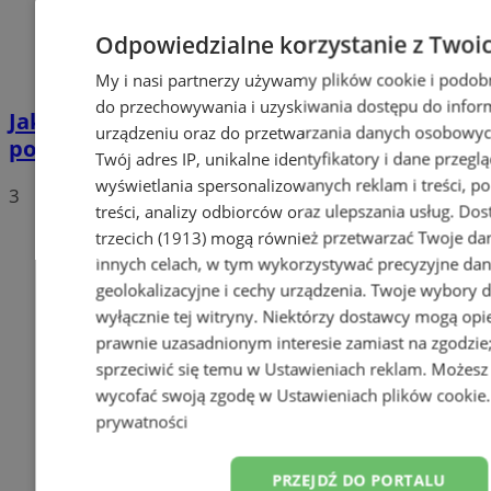
Odpowiedzialne korzystanie z Twoi
My i nasi partnerzy używamy plików cookie i podob
do przechowywania i uzyskiwania dostępu do infor
Jakie auta jeżdżą po tyskich, śląskich i
urządzeniu oraz do przetwarzania danych osobowych
polskich drogach? Te wyniki Was zaskoczą!
Twój adres IP, unikalne identyfikatory i dane przeglą
wyświetlania spersonalizowanych reklam i treści, p
3
treści, analizy odbiorców oraz ulepszania usług.
Dos
trzecich (1913)
mogą również przetwarzać Twoje dan
innych celach, w tym wykorzystywać precyzyjne da
geolokalizacyjne i cechy urządzenia. Twoje wybory 
wyłącznie tej witryny. Niektórzy dostawcy mogą opie
prawnie uzasadnionym interesie zamiast na zgodzi
sprzeciwić się temu w
Ustawieniach reklam
. Możesz
wycofać swoją zgodę w
Ustawieniach plików cookie
prywatności
PRZEJDŹ DO PORTALU