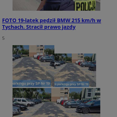
FOTO
19-latek pędził BMW 215 km/h w
Tychach. Stracił prawo jazdy
5