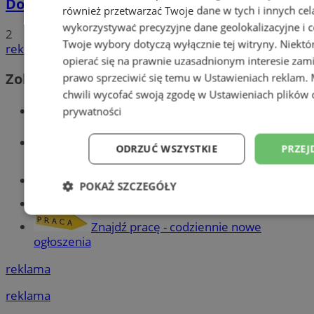
Dowody osobiste z odciskami palców
również przetwarzać Twoje dane w tych i innych cel
wykorzystywać precyzyjne dane geolokalizacyjne i c
2
Twoje wybory dotyczą wyłącznie tej witryny. Niekt
reklama
opierać się na prawnie uzasadnionym interesie zami
Zobacz również
prawo sprzeciwić się temu w
Ustawieniach reklam
.
chwili wycofać swoją zgodę w
Ustawieniach plików 
Wiadomości kryminalne w Tychach
prywatności
Wiadomości lokalne
ODRZUĆ WSZYSTKIE
PRZEJ
Części samochodowe do -70%!
POKAŻ SZCZEGÓŁY
Tworzenie stron www - Tychy
Niezbędne
Wydajność
Targetowani
Znajdź pracę - codziennie nowe
ogłoszenia
reklama
Niesklasyfikowane
reklama