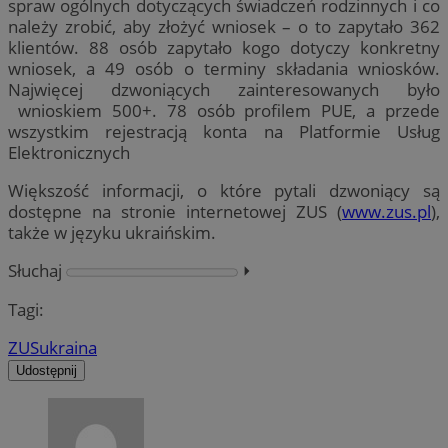
spraw ogólnych dotyczących świadczeń rodzinnych i co
należy zrobić, aby złożyć wniosek – o to zapytało 362
klientów. 88 osób zapytało kogo dotyczy konkretny
wniosek, a 49 osób o terminy składania wniosków.
Najwięcej dzwoniących zainteresowanych było
wnioskiem 500+. 78 osób profilem PUE, a przede
wszystkim rejestracją konta na Platformie Usług
Elektronicznych
Większość informacji, o które pytali dzwoniący są
dostępne na stronie internetowej ZUS (
www.zus.pl
),
także w języku ukraińskim.
Słuchaj
⏵︎
Tagi:
ZUS
ukraina
Udostępnij