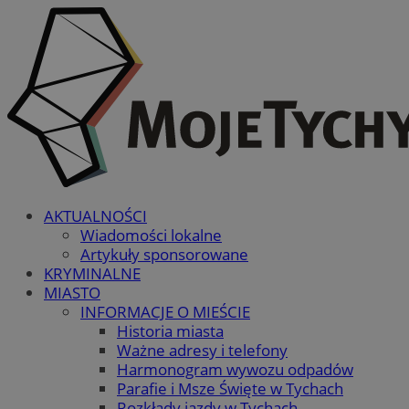
AKTUALNOŚCI
Wiadomości lokalne
Artykuły sponsorowane
KRYMINALNE
MIASTO
INFORMACJE O MIEŚCIE
Historia miasta
Ważne adresy i telefony
Harmonogram wywozu odpadów
Parafie i Msze Święte w Tychach
Rozkłady jazdy w Tychach