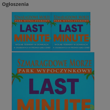
Ogłoszenia
Niezbędne
Wydajność
Targetowanie
Funkcjonalno
Niezbędne pliki cookie umożliwiają korzystanie z podstawowych fun
takich jak logowanie użytkownika i zarządzanie kontem. Bez niezb
można prawidłowo korzystać ze strony internetowej.
Provider
/
Okres
Nazwa
Domena
przechowywani
SessID
mojetychy.pl
1 rok
QeSessID
mojetychy.pl
1 rok
MvSessID
mojetychy.pl
1 rok
__cf_bm
30 minut
Cloudflare
Inc.
.x.com