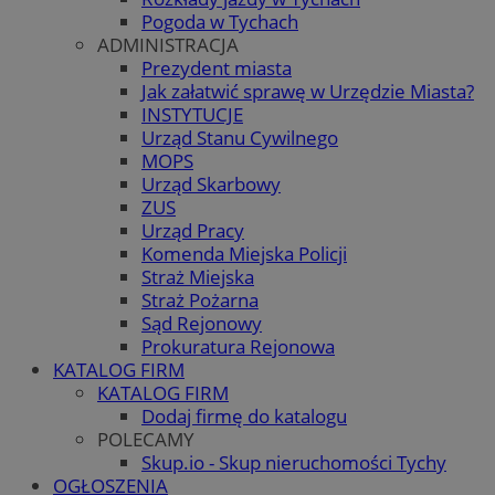
Pogoda w Tychach
ADMINISTRACJA
Prezydent miasta
Jak załatwić sprawę w Urzędzie Miasta?
INSTYTUCJE
Urząd Stanu Cywilnego
MOPS
Urząd Skarbowy
ZUS
Urząd Pracy
Komenda Miejska Policji
Straż Miejska
Straż Pożarna
Sąd Rejonowy
Prokuratura Rejonowa
KATALOG FIRM
KATALOG FIRM
Dodaj firmę do katalogu
POLECAMY
Skup.io - Skup nieruchomości Tychy
OGŁOSZENIA