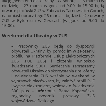
akcję „Weekend dla Ukrainy”. W sobotę – 26 marca i w
niedzielę – 27 marca, w godz. od 9.00 do 15.00 będą
otwarte placówki ZUS w Zabrzu i w Tarnowskich Górach,
natomiast oprócz tego 26 marca – będzie także otwarty
ZUS w Bytomiu i w Gliwicach (w godz. od 9.00 do
15.00).
Weekend dla Ukrainy w ZUS
– Pracownicy ZUS będą do dyspozycji
obywateli Ukrainy, by pomóc im w założeniu
profilu na Platformie Usług Elektronicznych
ZUS (PUE ZUS) i złożeniu wnioskuo
świadczenie 500+. Serdecznie zapraszamy
obywateli Ukrainy do skorzystania z tej oferty
i odwiedzenia ZUS właśnie w weekend w
wybranych placówkach, by założyć profil PUE
i wysłać elektroniczny wniosek o świadczenie
500 plus –
infor
muje Beata Kopczyńska,
regionalny rzecznik prasowy ZUS
województwa śląskiego.