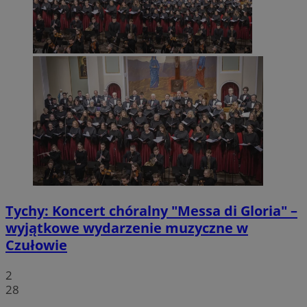
Tychy: Koncert chóralny "Messa di Gloria" –
wyjątkowe wydarzenie muzyczne w
Czułowie
2
28