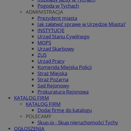
Pogoda w Tychach
ADMINISTRACJA
Prezydent miasta
Jak załatwić sprawę w Urzędzie Miasta?
INSTYTUCJE
Urząd Stanu Cywilnego
MOPS
Urząd Skarbowy
ZUS
Urząd Pracy
Komenda Miejska Policji
Straż Miejska
Straż Pożarna
Sąd Rejonowy
Prokuratura Rejonowa
KATALOG FIRM
KATALOG FIRM
Dodaj firmę do katalogu
POLECAMY
Skup.io - Skup nieruchomości Tychy
OGŁOSZENIA