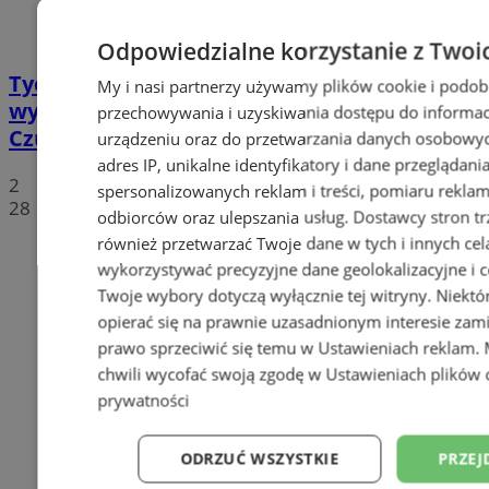
Odpowiedzialne korzystanie z Twoi
Tychy: Koncert chóralny "Messa di Gloria" –
My i nasi partnerzy używamy plików cookie i podob
wyjątkowe wydarzenie muzyczne w
przechowywania i uzyskiwania dostępu do informac
Czułowie
urządzeniu oraz do przetwarzania danych osobowych
adres IP, unikalne identyfikatory i dane przeglądani
2
spersonalizowanych reklam i treści, pomiaru reklam i
28
odbiorców oraz ulepszania usług.
Dostawcy stron tr
również przetwarzać Twoje dane w tych i innych cel
wykorzystywać precyzyjne dane geolokalizacyjne i c
Twoje wybory dotyczą wyłącznie tej witryny. Niekt
opierać się na prawnie uzasadnionym interesie zami
prawo sprzeciwić się temu w
Ustawieniach reklam
.
chwili wycofać swoją zgodę w
Ustawieniach plików 
prywatności
ODRZUĆ WSZYSTKIE
PRZEJ