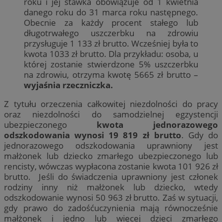
roku i jej stawka obowiązuje od 1 kwietnia
danego roku do 31 marca roku następnego.
Obecnie za każdy procent stałego lub
długotrwałego uszczerbku na zdrowiu
przysługuje 1 133 zł brutto. Wcześniej była to
kwota 1033 zł brutto. Dla przykładu: osoba, u
której zostanie stwierdzone 5% uszczerbku
na zdrowiu, otrzyma kwotę 5665 zł brutto –
wyjaśnia rzeczniczka.
Z tytułu orzeczenia całkowitej niezdolności do pracy
oraz niezdolności do samodzielnej egzystencji
ubezpieczonego
kwota jednorazowego
odszkodowania wynosi 19 819 zł brutto
. Gdy do
jednorazowego odszkodowania uprawniony jest
małżonek lub dziecko zmarłego ubezpieczonego lub
rencisty, wówczas wypłacona zostanie kwota 101 926 zł
brutto. Jeśli do świadczenia uprawniony jest członek
rodziny inny niż małżonek lub dziecko, wtedy
odszkodowanie wynosi 50 963 zł brutto. Zaś w sytuacji,
gdy prawo do zadośćuczynienia mają równocześnie
małżonek i jedno lub więcej dzieci zmarłego