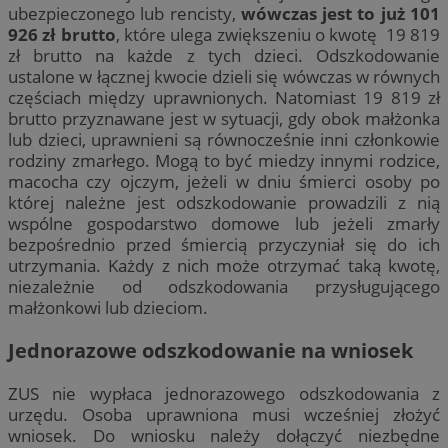
ubezpieczonego lub rencisty,
wówczas jest to już 101
926 zł brutto
, które ulega zwiększeniu o kwotę 19 819
zł brutto na każde z tych dzieci. Odszkodowanie
ustalone w łącznej kwocie dzieli się wówczas w równych
częściach między uprawnionych. Natomiast 19 819 zł
brutto przyznawane jest w sytuacji, gdy obok małżonka
lub dzieci, uprawnieni są równocześnie inni członkowie
rodziny zmarłego. Mogą to być miedzy innymi rodzice,
macocha czy ojczym, jeżeli w dniu śmierci osoby po
której należne jest odszkodowanie prowadzili z nią
wspólne gospodarstwo domowe lub jeżeli zmarły
bezpośrednio przed śmiercią przyczyniał się do ich
utrzymania. Każdy z nich może otrzymać taką kwotę,
niezależnie od odszkodowania przysługującego
małżonkowi lub dzieciom.
Jednorazowe odszkodowanie na wniosek
ZUS nie wypłaca jednorazowego odszkodowania z
urzędu. Osoba uprawniona musi wcześniej złożyć
wniosek. Do wniosku należy dołączyć niezbędne