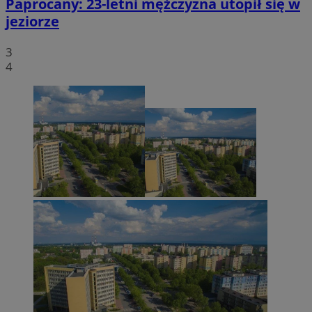
Paprocany: 23-letni mężczyzna utopił się w
jeziorze
3
4