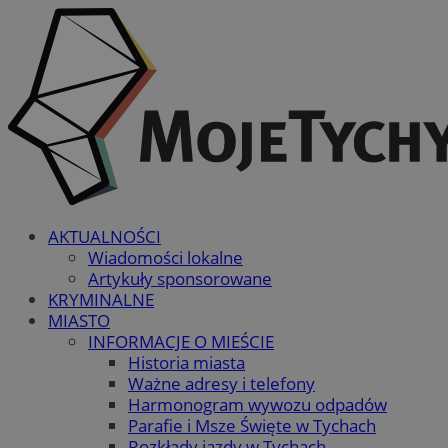
AKTUALNOŚCI
Wiadomości lokalne
Artykuły sponsorowane
KRYMINALNE
MIASTO
INFORMACJE O MIEŚCIE
Historia miasta
Ważne adresy i telefony
Harmonogram wywozu odpadów
Parafie i Msze Święte w Tychach
Rozkłady jazdy w Tychach