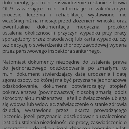
dokumenty, jak m.in. zaświadczenie o stanie zdrowia
OL-9 zawierające m.in. informacje o zakończonym
procesie leczenia i rehabilitacji, wystawione nie
wcześniej niż na miesiąc przed złożeniem wniosku oraz
ewentualnie dokumentacja medyczna, protokół
ustalenia okoliczności i przyczyn wypadku przy pracy
sporządzony przez pracodawcę lub karta wypadku, czy
też decyzję o stwierdzeniu choroby zawodowej wydana
przez państwowego inspektora sanitarnego.
Natomiast dokumenty niezbędne do ustalenia prawa
do jednorazowego odszkodowania po zmarłym, to
m.in. dokument stwierdzający datę urodzenia i datę
zgonu osoby, po której ma być przyznane jednorazowe
odszkodowanie, dokument potwierdzający stopień
pokrewieństwa (powinowactwa) z osobą zmarłą, odpis
skrócony aktu małżeństwa, jeżeli o świadczenie ubiega
się wdowa lub wdowiec, zaświadczenie o stanie zdrowia
dziecka, wystawione przez lekarza prowadzącego
leczenie, jeżeli przyznanie odszkodowania uzależnione
jest od ustalenia niezdolności do pracy, zaświadczenie o
uczęszczaniu do szkoły, jeżeli dziecko ukończyło 16 lat,