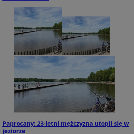
Paprocany: 23-letni mężczyzna utopił się w
jeziorze