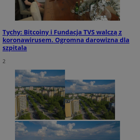
Tychy: Bitcoiny i Fundacja TVS walczą z
koronawirusem. Ogromna darowizna dla
szpitala
2