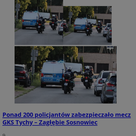
Ponad 200 policjantów zabezpieczało mecz
GKS Tychy – Zagłębie Sosnowiec
9