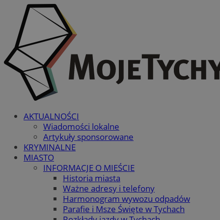
AKTUALNOŚCI
Wiadomości lokalne
Artykuły sponsorowane
KRYMINALNE
MIASTO
INFORMACJE O MIEŚCIE
Historia miasta
Ważne adresy i telefony
Harmonogram wywozu odpadów
Parafie i Msze Święte w Tychach
Rozkłady jazdy w Tychach