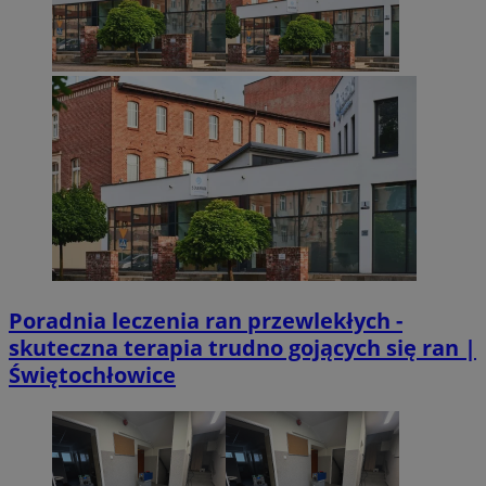
VISITOR_PRIVACY_METADATA
5 miesięcy 4
YouTube
Googl
tygodnie
.youtube.com
Poradnia leczenia ran przewlekłych -
skuteczna terapia trudno gojących się ran |
Świętochłowice
CookieScriptConsent
4 tygodnie 2 dn
CookieScript
mojetychy.pl