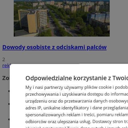
Dowody osobiste z odciskami palców
2
reklama
Odpowiedzialne korzystanie z Twoi
Zobacz również
My i nasi partnerzy używamy plików cookie i podob
Wiadomości kryminalne w Tychach
przechowywania i uzyskiwania dostępu do informac
urządzeniu oraz do przetwarzania danych osobowych
Wiadomości lokalne
adres IP, unikalne identyfikatory i dane przeglądani
spersonalizowanych reklam i treści, pomiaru reklam i
Części samochodowe do -70%!
odbiorców oraz ulepszania usług.
Dostawcy stron tr