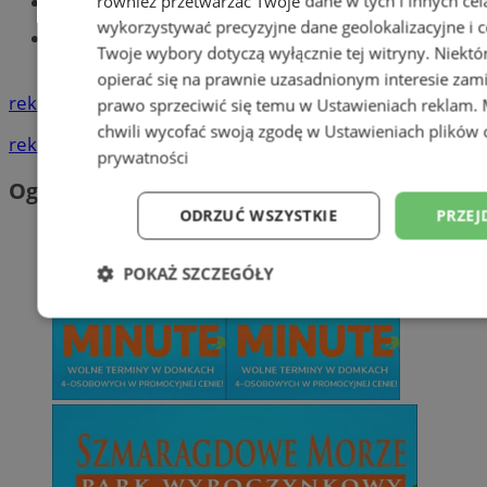
również przetwarzać Twoje dane w tych i innych cel
Tworzenie stron www - Tychy
wykorzystywać precyzyjne dane geolokalizacyjne i c
Znajdź pracę - codziennie nowe
Twoje wybory dotyczą wyłącznie tej witryny. Niekt
ogłoszenia
opierać się na prawnie uzasadnionym interesie zami
reklama
prawo sprzeciwić się temu w
Ustawieniach reklam
.
chwili wycofać swoją zgodę w
Ustawieniach plików 
reklama
prywatności
Ogłoszenia
ODRZUĆ WSZYSTKIE
PRZEJ
POKAŻ SZCZEGÓŁY
Niezbędne
Wydajność
Targetowani
Niesklasyfikowane