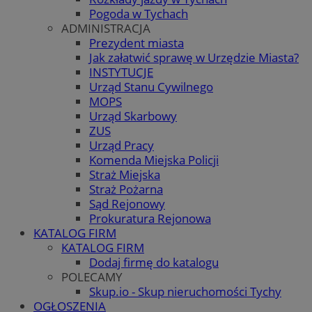
Pogoda w Tychach
ADMINISTRACJA
Prezydent miasta
Jak załatwić sprawę w Urzędzie Miasta?
INSTYTUCJE
Urząd Stanu Cywilnego
MOPS
Urząd Skarbowy
ZUS
Urząd Pracy
Komenda Miejska Policji
Straż Miejska
Straż Pożarna
Sąd Rejonowy
Prokuratura Rejonowa
KATALOG FIRM
KATALOG FIRM
Dodaj firmę do katalogu
POLECAMY
Skup.io - Skup nieruchomości Tychy
OGŁOSZENIA