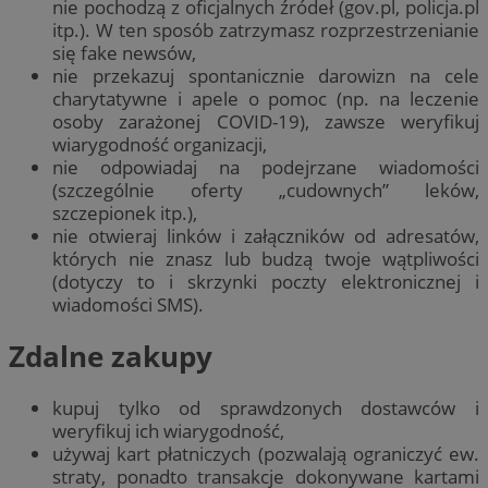
nie pochodzą z oficjalnych źródeł (gov.pl, policja.pl
itp.). W ten sposób zatrzymasz rozprzestrzenianie
się fake newsów,
nie przekazuj spontanicznie darowizn na cele
charytatywne i apele o pomoc (np. na leczenie
osoby zarażonej COVID-19), zawsze weryfikuj
wiarygodność organizacji,
nie odpowiadaj na podejrzane wiadomości
(szczególnie oferty „cudownych” leków,
szczepionek itp.),
nie otwieraj linków i załączników od adresatów,
których nie znasz lub budzą twoje wątpliwości
(dotyczy to i skrzynki poczty elektronicznej i
wiadomości SMS).
Zdalne zakupy
kupuj tylko od sprawdzonych dostawców i
weryfikuj ich wiarygodność,
używaj kart płatniczych (pozwalają ograniczyć ew.
straty, ponadto transakcje dokonywane kartami