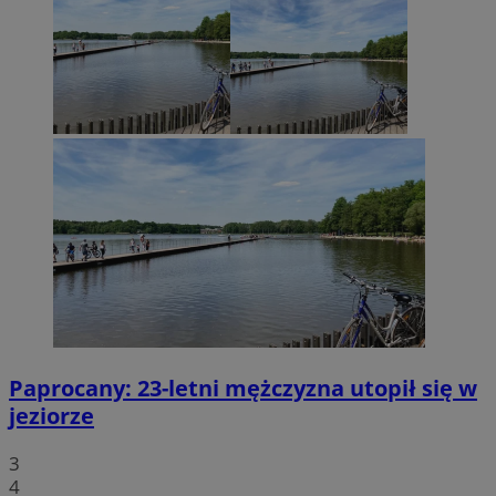
Paprocany: 23-letni mężczyzna utopił się w
jeziorze
3
4