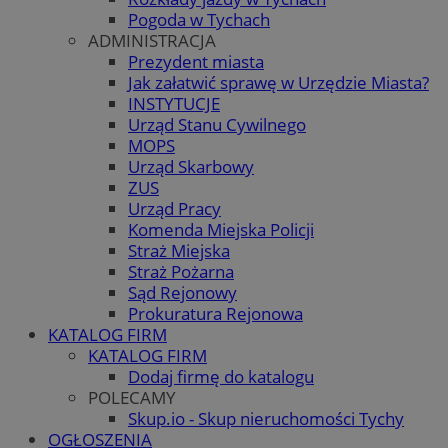
Pogoda w Tychach
ADMINISTRACJA
Prezydent miasta
Jak załatwić sprawę w Urzędzie Miasta?
INSTYTUCJE
Urząd Stanu Cywilnego
MOPS
Urząd Skarbowy
ZUS
Urząd Pracy
Komenda Miejska Policji
Straż Miejska
Straż Pożarna
Sąd Rejonowy
Prokuratura Rejonowa
KATALOG FIRM
KATALOG FIRM
Dodaj firmę do katalogu
POLECAMY
Skup.io - Skup nieruchomości Tychy
OGŁOSZENIA