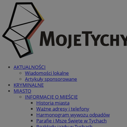
AKTUALNOŚCI
Wiadomości lokalne
Artykuły sponsorowane
KRYMINALNE
MIASTO
INFORMACJE O MIEŚCIE
Historia miasta
Ważne adresy i telefony
Harmonogram wywozu odpadów
Parafie i Msze Święte w Tychach
Rozkłady jazdy w Tychach