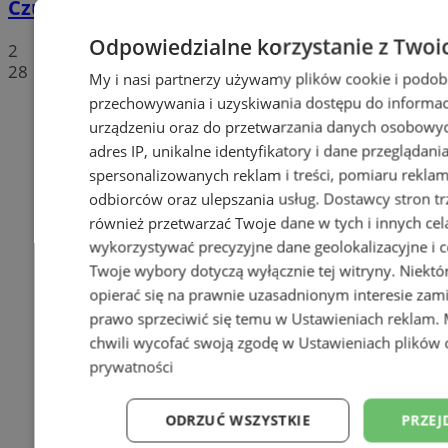
Czułowie
Odpowiedzialne korzystanie z Twoi
2
28
My i nasi partnerzy używamy plików cookie i podob
przechowywania i uzyskiwania dostępu do informac
urządzeniu oraz do przetwarzania danych osobowych
adres IP, unikalne identyfikatory i dane przeglądani
spersonalizowanych reklam i treści, pomiaru reklam i
odbiorców oraz ulepszania usług.
Dostawcy stron tr
również przetwarzać Twoje dane w tych i innych cel
wykorzystywać precyzyjne dane geolokalizacyjne i c
Twoje wybory dotyczą wyłącznie tej witryny. Niekt
opierać się na prawnie uzasadnionym interesie zami
prawo sprzeciwić się temu w
Ustawieniach reklam
.
chwili wycofać swoją zgodę w
Ustawieniach plików 
prywatności
ODRZUĆ WSZYSTKIE
PRZEJ