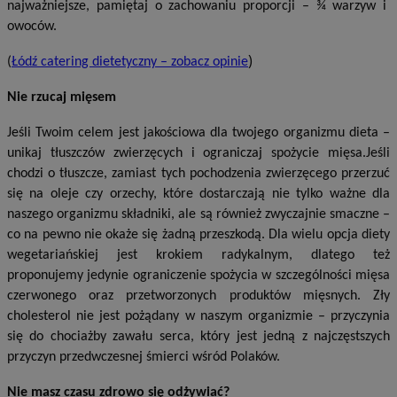
najważniejsze, pamiętaj o zachowaniu proporcji – ¾ warzyw i
owoców.
)
(
Łódź catering dietetyczny – zobacz opinie
Nie rzucaj mięsem
Jeśli Twoim celem jest jakościowa dla twojego organizmu dieta –
unikaj tłuszczów zwierzęcych i ograniczaj spożycie mięsa.Jeśli
chodzi o tłuszcze, zamiast tych pochodzenia zwierzęcego przerzuć
się na oleje czy orzechy, które dostarczają nie tylko ważne dla
naszego organizmu składniki, ale są również zwyczajnie smaczne –
co na pewno nie okaże się żadną przeszkodą. Dla wielu opcja diety
wegetariańskiej jest krokiem radykalnym, dlatego też
proponujemy jedynie ograniczenie spożycia w szczególności mięsa
czerwonego oraz przetworzonych produktów mięsnych. Zły
cholesterol nie jest pożądany w naszym organizmie – przyczynia
się do chociażby zawału serca, który jest jedną z najczęstszych
przyczyn przedwczesnej śmierci wśród Polaków.
Nie masz czasu zdrowo się odżywiać?