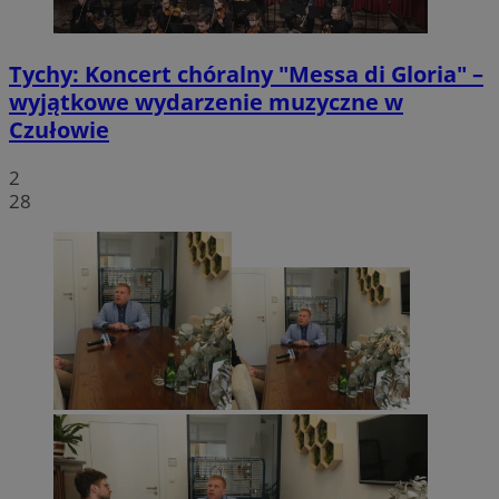
Tychy: Koncert chóralny "Messa di Gloria" –
wyjątkowe wydarzenie muzyczne w
Czułowie
2
28