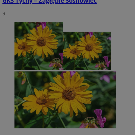
GKS Tychy – Zagłębie Sosnowiec
9