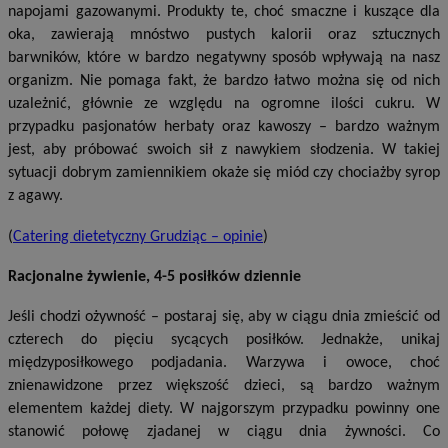
napojami gazowanymi. Produkty te, choć smaczne i kuszące dla
oka, zawierają mnóstwo pustych kalorii oraz sztucznych
barwników, które w bardzo negatywny sposób wpływają na nasz
organizm. Nie pomaga fakt, że bardzo łatwo można się od nich
uzależnić, głównie ze względu na ogromne ilości cukru. W
przypadku pasjonatów herbaty oraz kawoszy – bardzo ważnym
jest, aby próbować swoich sił z nawykiem słodzenia. W takiej
sytuacji dobrym zamiennikiem okaże się miód czy chociażby syrop
z agawy.
(
Catering dietetyczny Grudziąc – opinie
)
Racjonalne żywienie, 4-5 posiłków dziennie
Jeśli chodzi ożywność – postaraj się, aby w ciągu dnia zmieścić od
czterech do pięciu sycących posiłków. Jednakże, unikaj
międzyposiłkowego podjadania. Warzywa i owoce, choć
znienawidzone przez większość dzieci, są bardzo ważnym
elementem każdej diety. W najgorszym przypadku powinny one
stanowić połowę zjadanej w ciągu dnia żywności. Co