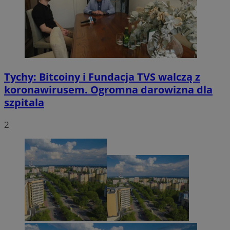
Tychy: Bitcoiny i Fundacja TVS walczą z
koronawirusem. Ogromna darowizna dla
szpitala
2