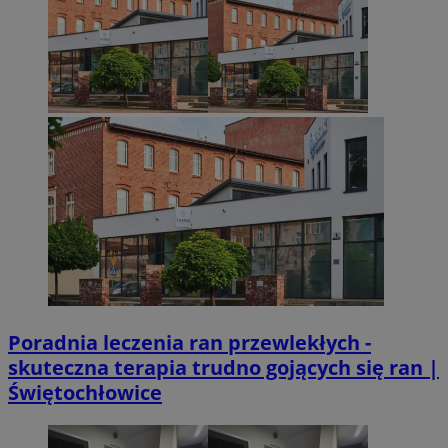
VISITOR_PRIVACY_METADATA
5 miesięcy 4
YouTube
Googl
tygodnie
.youtube.com
Poradnia leczenia ran przewlekłych -
CookieScriptConsent
4 tygodnie 2 dn
CookieScript
skuteczna terapia trudno gojących się ran |
mojetychy.pl
Świętochłowice