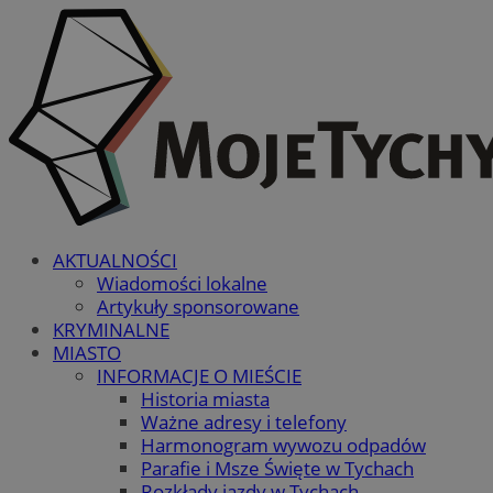
AKTUALNOŚCI
Wiadomości lokalne
Artykuły sponsorowane
KRYMINALNE
MIASTO
INFORMACJE O MIEŚCIE
Historia miasta
Ważne adresy i telefony
Harmonogram wywozu odpadów
Parafie i Msze Święte w Tychach
Rozkłady jazdy w Tychach