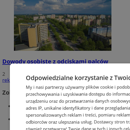
Dowody osobiste z odciskami palców
2
Odpowiedzialne korzystanie z Twoi
reklama
My i nasi partnerzy używamy plików cookie i podob
Zobacz również
przechowywania i uzyskiwania dostępu do informac
urządzeniu oraz do przetwarzania danych osobowych
Wiadomości kryminalne w Tychach
adres IP, unikalne identyfikatory i dane przeglądani
spersonalizowanych reklam i treści, pomiaru reklam i
Wiadomości lokalne
odbiorców oraz ulepszania usług.
Dostawcy stron tr
również przetwarzać Twoje dane w tych i innych cel