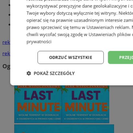
Części samochodowe do -70%!
wykorzystywać precyzyjne dane geolokalizacyjne i c
Twoje wybory dotyczą wyłącznie tej witryny. Niekt
Tworzenie stron www - Tychy
opierać się na prawnie uzasadnionym interesie zami
Znajdź pracę - codziennie nowe
prawo sprzeciwić się temu w
Ustawieniach reklam
.
ogłoszenia
chwili wycofać swoją zgodę w
Ustawieniach plików 
prywatności
reklama
reklama
ODRZUĆ WSZYSTKIE
PRZEJ
Ogłoszenia
POKAŻ SZCZEGÓŁY
Niezbędne
Wydajność
Targetowani
Niesklasyfikowane