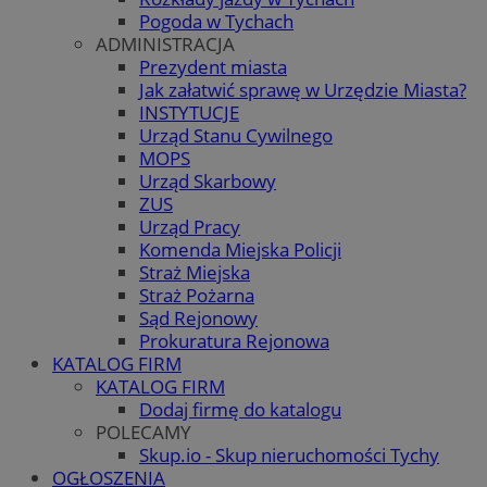
Pogoda w Tychach
ADMINISTRACJA
Prezydent miasta
Jak załatwić sprawę w Urzędzie Miasta?
INSTYTUCJE
Urząd Stanu Cywilnego
MOPS
Urząd Skarbowy
ZUS
Urząd Pracy
Komenda Miejska Policji
Straż Miejska
Straż Pożarna
Sąd Rejonowy
Prokuratura Rejonowa
KATALOG FIRM
KATALOG FIRM
Dodaj firmę do katalogu
POLECAMY
Skup.io - Skup nieruchomości Tychy
OGŁOSZENIA