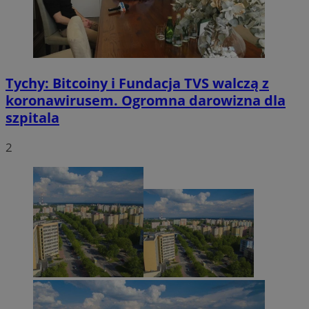
Tychy: Bitcoiny i Fundacja TVS walczą z
koronawirusem. Ogromna darowizna dla
szpitala
2