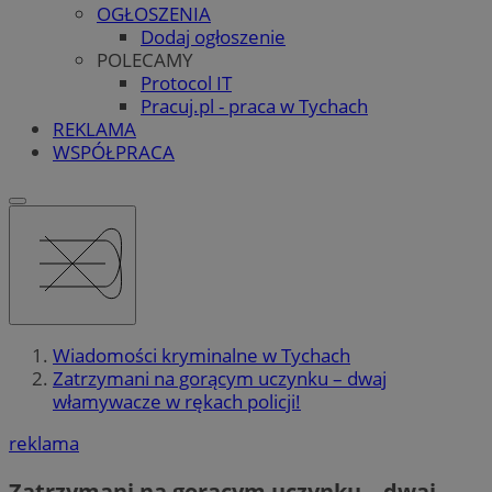
OGŁOSZENIA
Dodaj ogłoszenie
POLECAMY
Protocol IT
Pracuj.pl - praca w Tychach
REKLAMA
WSPÓŁPRACA
Wiadomości kryminalne w Tychach
Zatrzymani na gorącym uczynku – dwaj
włamywacze w rękach policji!
reklama
Zatrzymani na gorącym uczynku – dwaj