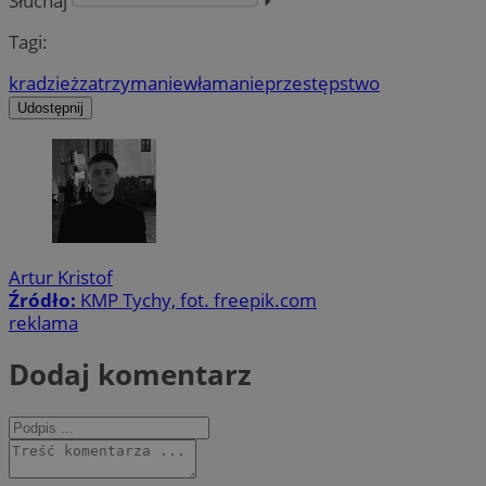
Słuchaj
⏵︎
Tagi:
kradzież
zatrzymanie
włamanie
przestępstwo
Udostępnij
Artur Kristof
Źródło:
KMP Tychy, fot. freepik.com
reklama
Dodaj komentarz