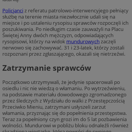
Policjanci
z referatu patrolowo-interwencyjego pełniący
służbę na terenie miasta niezwłocznie udali się na
miejsce i po ustaleniu rysopisu sprawców rozpoczęli ich
poszukiwania. Po niedługim czasie zauważyli na Placu
Świętej Anny dwóch mężczyzn, odpowiadających
rysopisowi, którzy na widok
mundurowych
zaczęli
nerwowo się zachowywać. 31 i 23-latek, którzy zostali
rozpoznani przez zgłaszającego, okazali się nietrzeźwi.
Zatrzymanie sprawców
Początkowo utrzymywali, że jedynie spacerowali po
osiedlu i nic nie wiedzą o włamaniu. Po wytrzeźwieniu,
na podstawie materiału dowodowego zgromadzonego
przez śledczych z Wydziału do walki z Przestępczością
Przeciwko Mieniu, zatrzymani usłyszeli zarzut
włamania, przyznając się do popełnienia przestępstwa.
Teraz za popełniony czyn grozi im do 5 lat pozbawienia
wolności. Mundurowi w pobliżu bloku odnaleźli również
skradzioną wiertarkę, która powróci do swojego