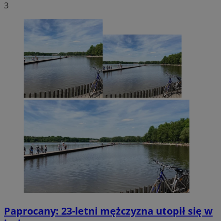
3
Paprocany: 23-letni mężczyzna utopił się w