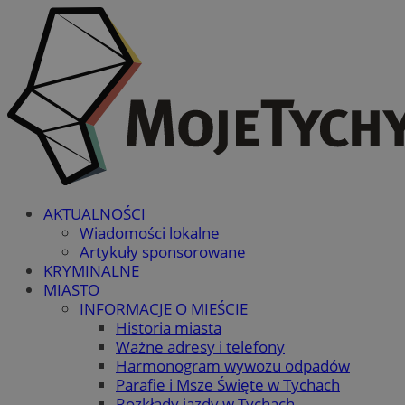
AKTUALNOŚCI
Wiadomości lokalne
Artykuły sponsorowane
KRYMINALNE
MIASTO
INFORMACJE O MIEŚCIE
Historia miasta
Ważne adresy i telefony
Harmonogram wywozu odpadów
Parafie i Msze Święte w Tychach
Rozkłady jazdy w Tychach