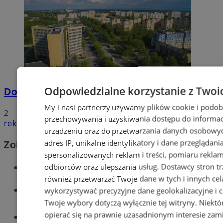
Odpowiedzialne korzystanie z Twoi
Dowody osobiste z odciskami palców
My i nasi partnerzy używamy plików cookie i podob
2
przechowywania i uzyskiwania dostępu do informac
reklama
urządzeniu oraz do przetwarzania danych osobowych
adres IP, unikalne identyfikatory i dane przeglądani
Zobacz również
spersonalizowanych reklam i treści, pomiaru reklam i
Wiadomości kryminalne w Tychach
odbiorców oraz ulepszania usług.
Dostawcy stron tr
również przetwarzać Twoje dane w tych i innych cel
Wiadomości lokalne
wykorzystywać precyzyjne dane geolokalizacyjne i c
Twoje wybory dotyczą wyłącznie tej witryny. Niekt
opierać się na prawnie uzasadnionym interesie zami
Części samochodowe do -70%!