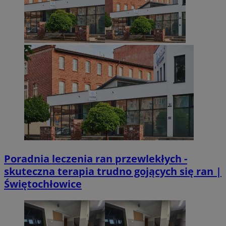
VISITOR_PRIVACY_METADATA
5 miesięcy 4
YouTube
Googl
tygodnie
.youtube.com
CookieScriptConsent
4 tygodnie 2 dn
CookieScript
mojetychy.pl
Poradnia leczenia ran przewlekłych -
skuteczna terapia trudno gojących się ran |
Świętochłowice