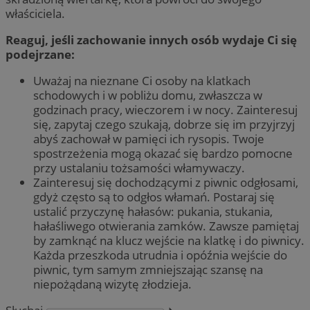
właściciela.
Reaguj, jeśli zachowanie innych osób wydaje Ci się
podejrzane:
Uważaj na nieznane Ci osoby na klatkach
schodowych i w pobliżu domu, zwłaszcza w
godzinach pracy, wieczorem i w nocy. Zainteresuj
się, zapytaj czego szukają, dobrze się im przyjrzyj
abyś zachował w pamięci ich rysopis. Twoje
spostrzeżenia mogą okazać się bardzo pomocne
przy ustalaniu tożsamości włamywaczy.
Zainteresuj się dochodzącymi z piwnic odgłosami,
gdyż często są to odgłos włamań. Postaraj się
ustalić przyczynę hałasów: pukania, stukania,
hałaśliwego otwierania zamków. Zawsze pamiętaj
by zamknąć na klucz wejście na klatkę i do piwnicy.
Każda przeszkoda utrudnia i opóźnia wejście do
piwnic, tym samym zmniejszając szansę na
niepożądaną wizytę złodzieja.