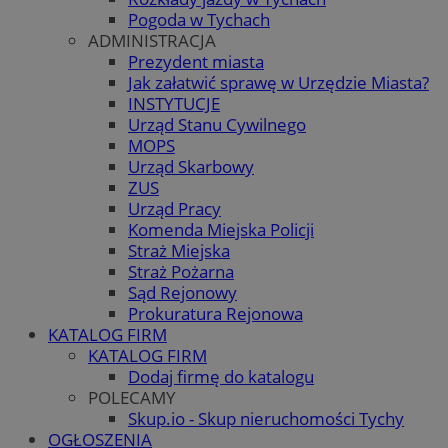
Pogoda w Tychach
ADMINISTRACJA
Prezydent miasta
Jak załatwić sprawę w Urzędzie Miasta?
INSTYTUCJE
Urząd Stanu Cywilnego
MOPS
Urząd Skarbowy
ZUS
Urząd Pracy
Komenda Miejska Policji
Straż Miejska
Straż Pożarna
Sąd Rejonowy
Prokuratura Rejonowa
KATALOG FIRM
KATALOG FIRM
Dodaj firmę do katalogu
POLECAMY
Skup.io - Skup nieruchomości Tychy
OGŁOSZENIA