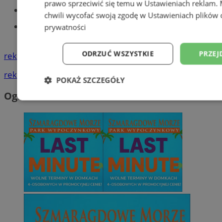
prawo sprzeciwić się temu w
Ustawieniach reklam
.
Tworzenie stron www - Tychy
chwili wycofać swoją zgodę w
Ustawieniach plików 
Znajdź pracę - codziennie nowe
prywatności
ogłoszenia
ODRZUĆ WSZYSTKIE
PRZEJ
reklama
reklama
POKAŻ SZCZEGÓŁY
Ogłoszenia
Niezbędne
Wydajność
Targetowani
Niesklasyfikowane
Niezbędne
Wydajność
Targetowanie
Funkcjonalno