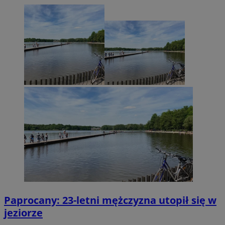
Paprocany: 23-letni mężczyzna utopił się w
jeziorze