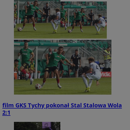
film
GKS Tychy pokonał Stal Stalowa Wola
2:1