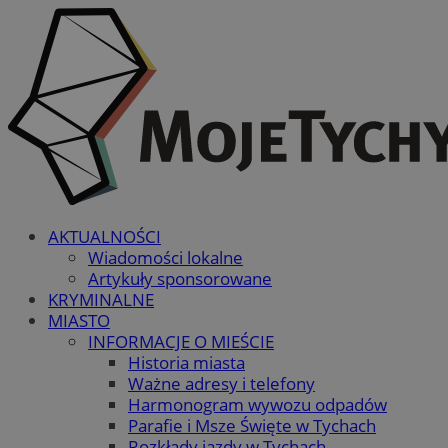
AKTUALNOŚCI
Wiadomości lokalne
Artykuły sponsorowane
KRYMINALNE
MIASTO
INFORMACJE O MIEŚCIE
Historia miasta
Ważne adresy i telefony
Harmonogram wywozu odpadów
Parafie i Msze Święte w Tychach
Rozkłady jazdy w Tychach