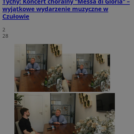
Tychy: Koncert chóralny "Messa di Gloria" –
wyjątkowe wydarzenie muzyczne w
Czułowie
2
28