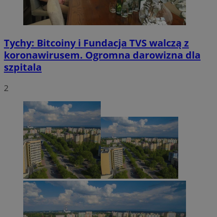
Tychy: Bitcoiny i Fundacja TVS walczą z
koronawirusem. Ogromna darowizna dla
szpitala
2