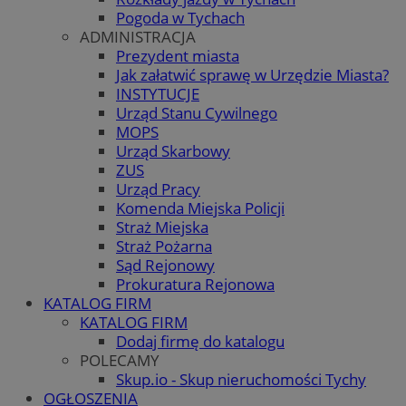
Pogoda w Tychach
ADMINISTRACJA
Prezydent miasta
Jak załatwić sprawę w Urzędzie Miasta?
INSTYTUCJE
Urząd Stanu Cywilnego
MOPS
Urząd Skarbowy
ZUS
Urząd Pracy
Komenda Miejska Policji
Straż Miejska
Straż Pożarna
Sąd Rejonowy
Prokuratura Rejonowa
KATALOG FIRM
KATALOG FIRM
Dodaj firmę do katalogu
POLECAMY
Skup.io - Skup nieruchomości Tychy
OGŁOSZENIA