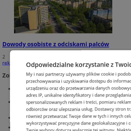
Dowody osobiste z odciskami palców
2
reklama
Odpowiedzialne korzystanie z Twoi
My i nasi partnerzy używamy plików cookie i podob
Zobacz również
przechowywania i uzyskiwania dostępu do informac
Wiadomości kryminalne w Tychach
urządzeniu oraz do przetwarzania danych osobowych
adres IP, unikalne identyfikatory i dane przeglądani
Wiadomości lokalne
spersonalizowanych reklam i treści, pomiaru reklam i
odbiorców oraz ulepszania usług.
Dostawcy stron tr
również przetwarzać Twoje dane w tych i innych cel
Części samochodowe do -70%!
wykorzystywać precyzyjne dane geolokalizacyjne i c
Tworzenie stron www - Tychy
Twoje wybory dotyczą wyłącznie tej witryny. Niekt