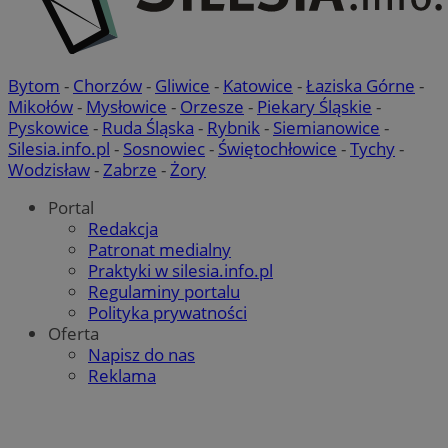
celów
Bytom
-
Chorzów
-
Gliwice
-
Katowice
-
Łaziska Górne
-
Mikołów
-
Mysłowice
-
Orzesze
-
Piekary Śląskie
-
Pyskowice
-
Ruda Śląska
-
Rybnik
-
Siemianowice
-
Silesia.info.pl
-
Sosnowiec
-
Świętochłowice
-
Tychy
-
Wodzisław
-
Zabrze
-
Żory
Portal
Redakcja
Patronat medialny
Praktyki w silesia.info.pl
Regulaminy portalu
Polityka prywatności
Oferta
Napisz do nas
Reklama