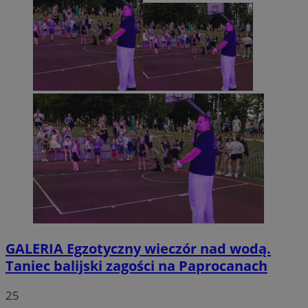
GALERIA
Egzotyczny wieczór nad wodą.
Taniec balijski zagości na Paprocanach
25