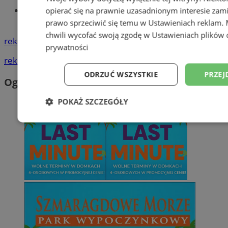
Znajdź pracę - codziennie nowe
opierać się na prawnie uzasadnionym interesie zami
ogłoszenia
prawo sprzeciwić się temu w
Ustawieniach reklam
.
chwili wycofać swoją zgodę w
Ustawieniach plików 
reklama
prywatności
reklama
ODRZUĆ WSZYSTKIE
PRZEJ
Ogłoszenia
POKAŻ SZCZEGÓŁY
Niezbędne
Wydajność
Targetowani
Niesklasyfikowane