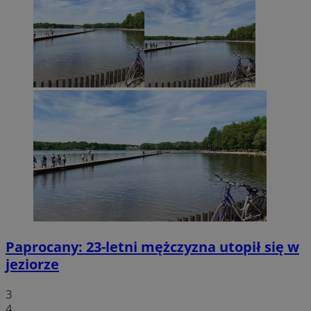
Paprocany: 23-letni mężczyzna utopił się w
jeziorze
3
4