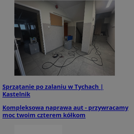
Sprzątanie po zalaniu w Tychach |
Kastelnik
Kompleksowa naprawa aut - przywracamy
moc twoim czterem kółkom