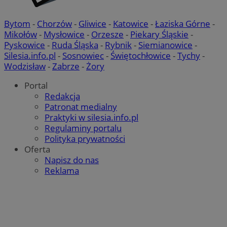
Bytom
-
Chorzów
-
Gliwice
-
Katowice
-
Łaziska Górne
-
Mikołów
-
Mysłowice
-
Orzesze
-
Piekary Śląskie
-
Pyskowice
-
Ruda Śląska
-
Rybnik
-
Siemianowice
-
Silesia.info.pl
-
Sosnowiec
-
Świętochłowice
-
Tychy
-
Wodzisław
-
Zabrze
-
Żory
Portal
Redakcja
Patronat medialny
Praktyki w silesia.info.pl
Regulaminy portalu
Polityka prywatności
Oferta
Napisz do nas
Reklama