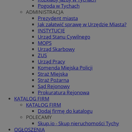
Pogoda w Tychach
ADMINISTRACJA
Prezydent miasta
Jak załatwić sprawę w Urzędzie Miasta?
INSTYTUCJE
Urząd Stanu Cywilnego
MOPS
Urząd Skarbowy
ZUS
Urząd Pracy
Komenda Miejska Policji
Straż Miejska
Straż Pożarna
Sąd Rejonowy
Prokuratura Rejonowa
KATALOG FIRM
KATALOG FIRM
Dodaj firmę do katalogu
POLECAMY
Skup.io - Skup nieruchomości Tychy
OGŁOSZENIA