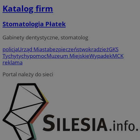
Katalog firm
Stomatologia Płatek
Gabinety dentystyczne, stomatolog
policja
Urząd Miasta
bezpieczeństwo
kradzież
GKS
Tychy
tychy
pomoc
Muzeum Miejskie
Wypadek
MCK
reklama
Portal należy do sieci