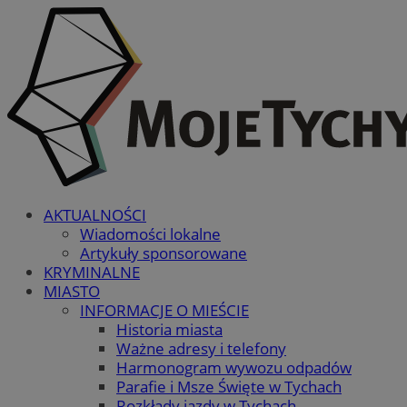
AKTUALNOŚCI
Wiadomości lokalne
Artykuły sponsorowane
KRYMINALNE
MIASTO
INFORMACJE O MIEŚCIE
Historia miasta
Ważne adresy i telefony
Harmonogram wywozu odpadów
Parafie i Msze Święte w Tychach
Rozkłady jazdy w Tychach