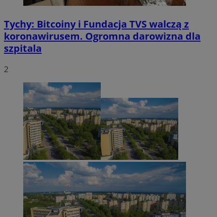
Tychy: Bitcoiny i Fundacja TVS walczą z
koronawirusem. Ogromna darowizna dla
szpitala
2