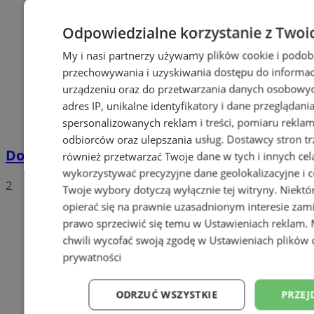
Odpowiedzialne korzystanie z Twoi
My i nasi partnerzy używamy plików cookie i podob
przechowywania i uzyskiwania dostępu do informac
urządzeniu oraz do przetwarzania danych osobowych
adres IP, unikalne identyfikatory i dane przeglądani
spersonalizowanych reklam i treści, pomiaru reklam i
odbiorców oraz ulepszania usług.
Dostawcy stron tr
Dowody osobiste z odciskami palców
również przetwarzać Twoje dane w tych i innych cel
wykorzystywać precyzyjne dane geolokalizacyjne i c
2
Twoje wybory dotyczą wyłącznie tej witryny. Niekt
opierać się na prawnie uzasadnionym interesie zami
prawo sprzeciwić się temu w
Ustawieniach reklam
.
chwili wycofać swoją zgodę w
Ustawieniach plików 
prywatności
ODRZUĆ WSZYSTKIE
PRZEJ