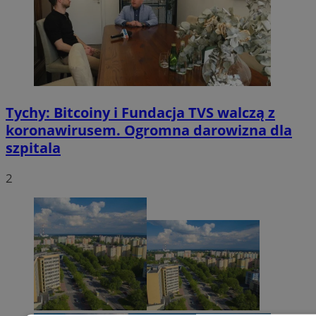
Tychy: Bitcoiny i Fundacja TVS walczą z
koronawirusem. Ogromna darowizna dla
szpitala
2