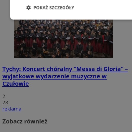
POKAŻ SZCZEGÓŁY
Niezbędne
Wydajność
Targetowani
Niesklasyfikowane
Tychy: Koncert chóralny "Messa di Gloria" –
wyjątkowe wydarzenie muzyczne w
Czułowie
Niezbędne
Wydajność
Targetowanie
Funkcjonalno
2
Niezbędne pliki cookie umożliwiają korzystanie z podstawowych fun
takich jak logowanie użytkownika i zarządzanie kontem. Bez niezb
28
można prawidłowo korzystać ze strony internetowej.
reklama
Provider
/
Okres
Nazwa
Domena
przechowywani
Zobacz również
SessID
mojetychy.pl
1 rok