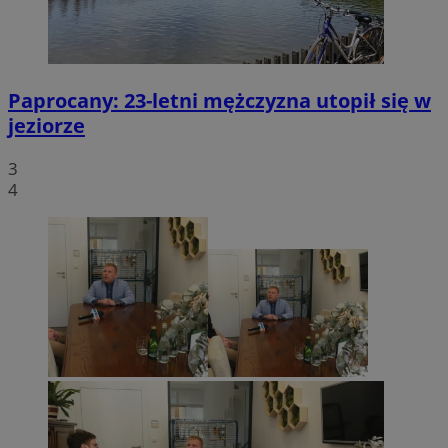
Paprocany: 23-letni mężczyzna utopił się w
jeziorze
3
4