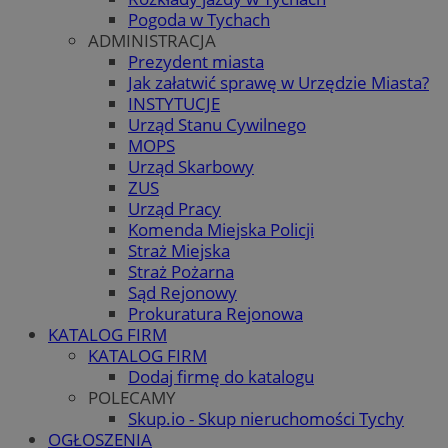
Pogoda w Tychach
ADMINISTRACJA
Prezydent miasta
Jak załatwić sprawę w Urzędzie Miasta?
INSTYTUCJE
Urząd Stanu Cywilnego
MOPS
Urząd Skarbowy
ZUS
Urząd Pracy
Komenda Miejska Policji
Straż Miejska
Straż Pożarna
Sąd Rejonowy
Prokuratura Rejonowa
KATALOG FIRM
KATALOG FIRM
Dodaj firmę do katalogu
POLECAMY
Skup.io - Skup nieruchomości Tychy
OGŁOSZENIA