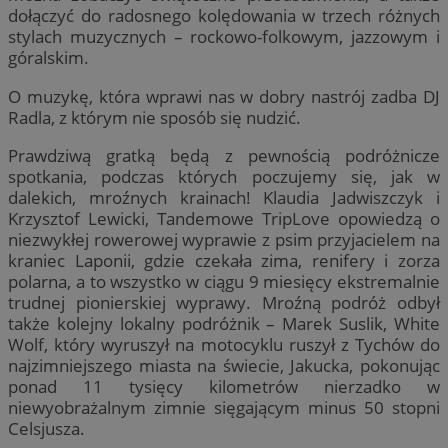
dołączyć do radosnego kolędowania w trzech różnych
stylach muzycznych – rockowo-folkowym, jazzowym i
góralskim.
O muzykę, która wprawi nas w dobry nastrój zadba DJ
Radla, z którym nie sposób się nudzić.
Prawdziwą gratką będą z pewnością podróżnicze
spotkania, podczas których poczujemy się, jak w
dalekich, mroźnych krainach! Klaudia Jadwiszczyk i
Krzysztof Lewicki, Tandemowe TripLove opowiedzą o
niezwykłej rowerowej wyprawie z psim przyjacielem na
kraniec Laponii, gdzie czekała zima, renifery i zorza
polarna, a to wszystko w ciągu 9 miesięcy ekstremalnie
trudnej pionierskiej wyprawy. Mroźną podróż odbył
także kolejny lokalny podróżnik – Marek Suslik, White
Wolf, który wyruszył na motocyklu ruszył z Tychów do
najzimniejszego miasta na świecie, Jakucka, pokonując
ponad 11 tysięcy kilometrów nierzadko w
niewyobrażalnym zimnie sięgającym minus 50 stopni
Celsjusza.