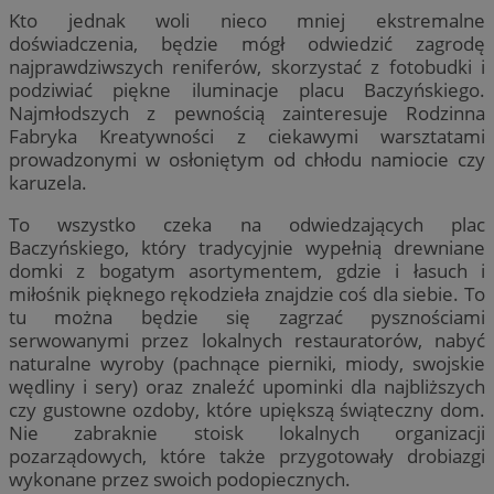
Kto jednak woli nieco mniej ekstremalne
doświadczenia, będzie mógł odwiedzić zagrodę
najprawdziwszych reniferów, skorzystać z fotobudki i
podziwiać piękne iluminacje placu Baczyńskiego.
Najmłodszych z pewnością zainteresuje Rodzinna
Fabryka Kreatywności z ciekawymi warsztatami
prowadzonymi w osłoniętym od chłodu namiocie czy
karuzela.
To wszystko czeka na odwiedzających plac
Baczyńskiego, który tradycyjnie wypełnią drewniane
domki z bogatym asortymentem, gdzie i łasuch i
miłośnik pięknego rękodzieła znajdzie coś dla siebie. To
tu można będzie się zagrzać pysznościami
serwowanymi przez lokalnych restauratorów, nabyć
naturalne wyroby (pachnące pierniki, miody, swojskie
wędliny i sery) oraz znaleźć upominki dla najbliższych
czy gustowne ozdoby, które upiększą świąteczny dom.
Nie zabraknie stoisk lokalnych organizacji
pozarządowych, które także przygotowały drobiazgi
wykonane przez swoich podopiecznych.