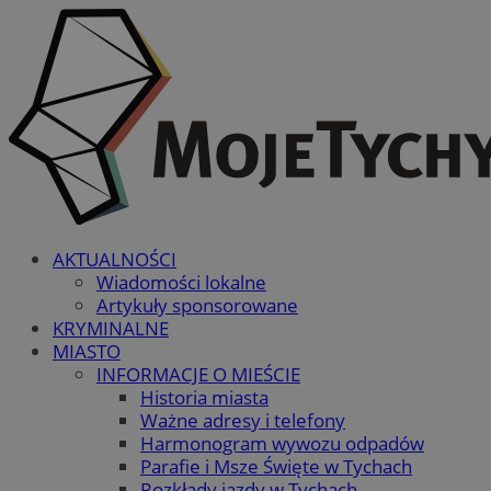
AKTUALNOŚCI
Wiadomości lokalne
Artykuły sponsorowane
KRYMINALNE
MIASTO
INFORMACJE O MIEŚCIE
Historia miasta
Ważne adresy i telefony
Harmonogram wywozu odpadów
Parafie i Msze Święte w Tychach
Rozkłady jazdy w Tychach