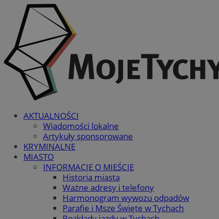
AKTUALNOŚCI
Wiadomości lokalne
Artykuły sponsorowane
KRYMINALNE
MIASTO
INFORMACJE O MIEŚCIE
Historia miasta
Ważne adresy i telefony
Harmonogram wywozu odpadów
Parafie i Msze Święte w Tychach
Rozkłady jazdy w Tychach