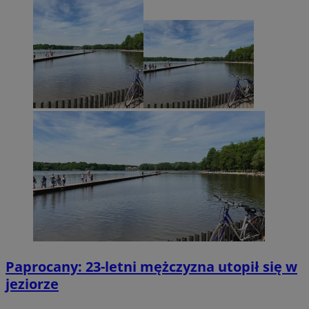
Paprocany: 23-letni mężczyzna utopił się w
jeziorze