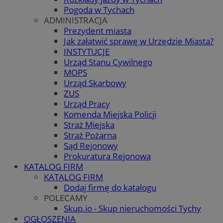
Pogoda w Tychach
ADMINISTRACJA
Prezydent miasta
Jak załatwić sprawę w Urzędzie Miasta?
INSTYTUCJE
Urząd Stanu Cywilnego
MOPS
Urząd Skarbowy
ZUS
Urząd Pracy
Komenda Miejska Policji
Straż Miejska
Straż Pożarna
Sąd Rejonowy
Prokuratura Rejonowa
KATALOG FIRM
KATALOG FIRM
Dodaj firmę do katalogu
POLECAMY
Skup.io - Skup nieruchomości Tychy
OGŁOSZENIA