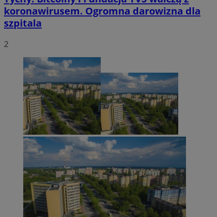
koronawirusem. Ogromna darowizna dla
szpitala
2