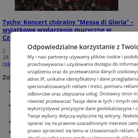
Tychy: Koncert chóralny "Messa di Gloria" –
wyjątkowe wydarzenie muzyczne w
Czułowie
Odpowiedzialne korzystanie z Twoi
2
My i nasi partnerzy używamy plików cookie i podob
28
reklama
przechowywania i uzyskiwania dostępu do informac
urządzeniu oraz do przetwarzania danych osobowych
Zobacz również
adres IP, unikalne identyfikatory i dane przeglądani
spersonalizowanych reklam i treści, pomiaru reklam i
Wiadomości kryminalne w Tychach
odbiorców oraz ulepszania usług.
Dostawcy stron tr
również przetwarzać Twoje dane w tych i innych cel
Wiadomości lokalne
wykorzystywać precyzyjne dane geolokalizacyjne i c
Twoje wybory dotyczą wyłącznie tej witryny. Niekt
Części samochodowe do -70%!
opierać się na prawnie uzasadnionym interesie zami
prawo sprzeciwić się temu w
Ustawieniach reklam
.
Tworzenie stron www - Tychy
chwili wycofać swoją zgodę w
Ustawieniach plików 