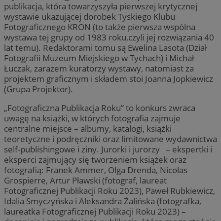
publikacja, która towarzyszyła pierwszej krytycznej
wystawie ukazującej dorobek Tyskiego Klubu
Fotograficznego KRON (to także pierwsza wspólna
wystawa tej grupy od 1983 roku,czyli jej rozwiązania 40
lat temu). Redaktorami tomu są Ewelina Lasota (Dział
Fotografii Muzeum Miejskiego w Tychach) i Michał
Łuczak, zarazem kuratorzy wystawy, natomiast za
projektem graficznym i składem stoi Joanna Jopkiewicz
(Grupa Projektor).
„Fotograficzna Publikacja Roku” to konkurs zwraca
uwagę na książki, w których fotografia zajmuje
centralne miejsce – albumy, katalogi, książki
teoretyczne i podręczniki oraz limitowane wydawnictwa
self-publishingowe i ziny. Jurorki i jurorzy – ekspertki i
eksperci zajmujący się tworzeniem książek oraz
fotografią: Franek Ammer, Olga Drenda, Nicolas
Grospierre, Artur Pławski (fotograf, laureat
Fotograficznej Publikacji Roku 2023), Paweł Rubkiewicz,
Idalia Smyczyńska i Aleksandra Żalińska (fotografka,
laureatka Fotograficznej Publikacji Roku 2023) –