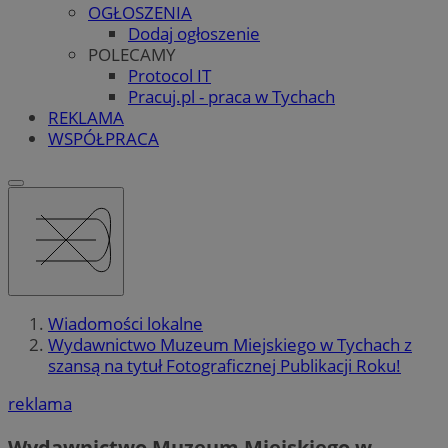
OGŁOSZENIA
Dodaj ogłoszenie
POLECAMY
Protocol IT
Pracuj.pl - praca w Tychach
REKLAMA
WSPÓŁPRACA
Wiadomości lokalne
Wydawnictwo Muzeum Miejskiego w Tychach z
szansą na tytuł Fotograficznej Publikacji Roku!
reklama
Wydawnictwo Muzeum Miejskiego w