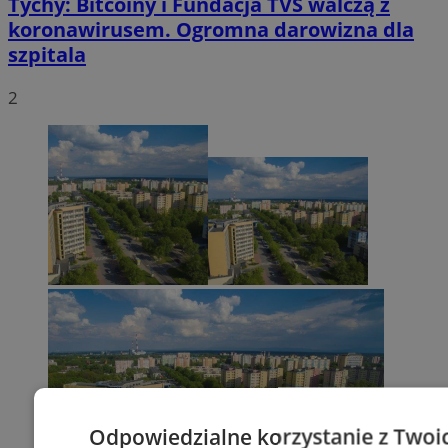
Tychy: Bitcoiny i Fundacja TVS walczą z
koronawirusem. Ogromna darowizna dla
szpitala
2
Odpowiedzialne korzystanie z Twoi