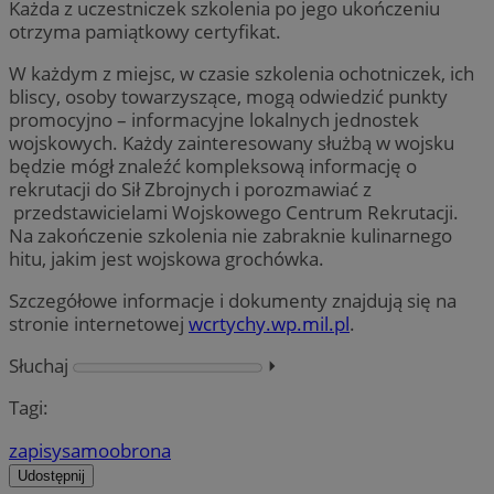
Każda z uczestniczek szkolenia po jego ukończeniu
otrzyma pamiątkowy certyfikat.
W każdym z miejsc, w czasie szkolenia ochotniczek, ich
bliscy, osoby towarzyszące, mogą odwiedzić punkty
promocyjno – informacyjne lokalnych jednostek
wojskowych. Każdy zainteresowany służbą w wojsku
będzie mógł znaleźć kompleksową informację o
rekrutacji do Sił Zbrojnych i porozmawiać z
przedstawicielami Wojskowego Centrum Rekrutacji.
Na zakończenie szkolenia nie zabraknie kulinarnego
hitu, jakim jest wojskowa grochówka.
Szczegółowe informacje i dokumenty znajdują się na
stronie internetowej
wcrtychy.wp.mil.pl
.
Słuchaj
⏵︎
Tagi:
zapisy
samoobrona
Udostępnij