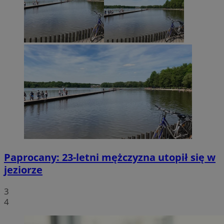
Paprocany: 23-letni mężczyzna utopił się w
jeziorze
3
4