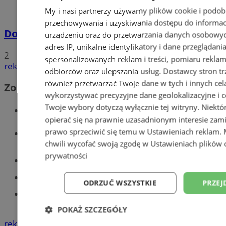
My i nasi partnerzy używamy plików cookie i podob
przechowywania i uzyskiwania dostępu do informac
Dowody osobiste z odciskami palców
urządzeniu oraz do przetwarzania danych osobowych
adres IP, unikalne identyfikatory i dane przeglądani
2
spersonalizowanych reklam i treści, pomiaru reklam i
reklama
odbiorców oraz ulepszania usług.
Dostawcy stron tr
również przetwarzać Twoje dane w tych i innych cel
Zobacz również
wykorzystywać precyzyjne dane geolokalizacyjne i c
Twoje wybory dotyczą wyłącznie tej witryny. Niekt
Wiadomości kryminalne w Tychach
opierać się na prawnie uzasadnionym interesie zami
Wiadomości lokalne
prawo sprzeciwić się temu w
Ustawieniach reklam
.
chwili wycofać swoją zgodę w
Ustawieniach plików 
prywatności
Części samochodowe do -70%!
Tworzenie stron www - Tychy
ODRZUĆ WSZYSTKIE
PRZEJ
Znajdź pracę - codziennie nowe
ogłoszenia
POKAŻ SZCZEGÓŁY
reklama