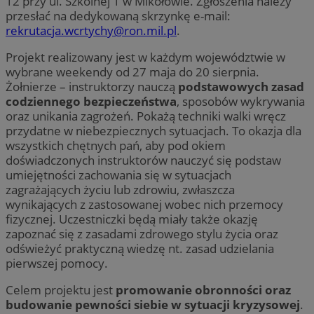
12 przy ul. Szkolnej 1 w Mikołowie. Zgłoszenia należy
przesłać na dedykowaną skrzynkę e-mail:
rekrutacja.wcrtychy@ron.mil.pl
.
Projekt realizowany jest w każdym województwie w
wybrane weekendy od 27 maja do 20 sierpnia.
Żołnierze – instruktorzy nauczą
podstawowych zasad
codziennego bezpieczeństwa
, sposobów wykrywania
oraz unikania zagrożeń. Pokażą techniki walki wręcz
przydatne w niebezpiecznych sytuacjach. To okazja dla
wszystkich chętnych pań, aby pod okiem
doświadczonych instruktorów nauczyć się podstaw
umiejętności zachowania się w sytuacjach
zagrażających życiu lub zdrowiu, zwłaszcza
wynikających z zastosowanej wobec nich przemocy
fizycznej. Uczestniczki będą miały także okazję
zapoznać się z zasadami zdrowego stylu życia oraz
odświeżyć praktyczną wiedzę nt. zasad udzielania
pierwszej pomocy.
Celem projektu jest
promowanie obronności oraz
budowanie pewności siebie w sytuacji kryzysowej
.