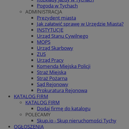
Pogoda w Tychach
ADMINISTRACJA
Prezydent miasta
Jak załatwić sprawę w Urzędzie Miasta?
INSTYTUCJE
Urząd Stanu Cywilnego
MOPS
Urząd Skarbowy
ZUS
Urząd Pracy
Komenda Miejska Policji
Straż Miejska
Straż Pożarna
Sąd Rejonowy
Prokuratura Rejonowa
KATALOG FIRM
KATALOG FIRM
Dodaj firmę do katalogu
POLECAMY
Skup.io - Skup nieruchomości Tychy
OGŁOSZENIA