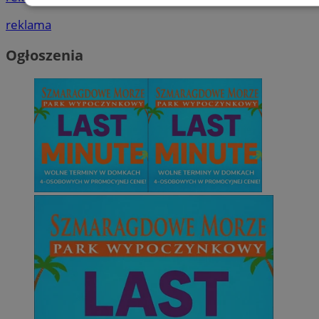
Niezbędne
Wydajność
Targetowani
reklama
Ogłoszenia
Niesklasyfikowane
Niezbędne
Wydajność
Targetowanie
Funkcjonalno
Niezbędne pliki cookie umożliwiają korzystanie z podstawowych fun
takich jak logowanie użytkownika i zarządzanie kontem. Bez niezb
można prawidłowo korzystać ze strony internetowej.
Provider
/
Okres
Nazwa
Domena
przechowywani
SessID
mojetychy.pl
1 rok
QeSessID
mojetychy.pl
1 rok