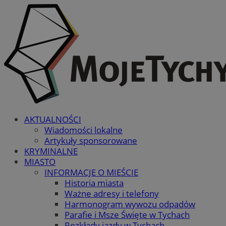
AKTUALNOŚCI
Wiadomości lokalne
Artykuły sponsorowane
KRYMINALNE
MIASTO
INFORMACJE O MIEŚCIE
Historia miasta
Ważne adresy i telefony
Harmonogram wywozu odpadów
Parafie i Msze Święte w Tychach
Rozkłady jazdy w Tychach