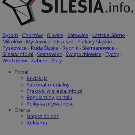
Bytom
-
Chorzów
-
Gliwice
-
Katowice
-
Łaziska Górne
-
Mikołów
-
Mysłowice
-
Orzesze
-
Piekary Śląskie
-
Pyskowice
-
Ruda Śląska
-
Rybnik
-
Siemianowice
-
Silesia.info.pl
-
Sosnowiec
-
Świętochłowice
-
Tychy
-
Wodzisław
-
Zabrze
-
Żory
Portal
Redakcja
Patronat medialny
Praktyki w silesia.info.pl
Regulaminy portalu
Polityka prywatności
Oferta
Napisz do nas
Reklama