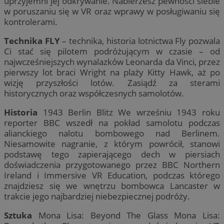
uprzyjemni jej odkrywanie. Nabierzesz pewności siebie
w poruszaniu się w VR oraz wprawy w posługiwaniu się
kontrolerami.
Technika FLY
– technika, historia lotnictwa Fly pozwala
Ci stać się pilotem podróżującym w czasie – od
najwcześniejszych wynalazków Leonarda da Vinci, przez
pierwszy lot braci Wright na plaży Kitty Hawk, aż po
wizję przyszłości lotów. Zasiądź za sterami
historycznych oraz współczesnych samolotów.
Historia
1943 Berlin Blitz We wrześniu 1943 roku
reporter BBC wszedł na pokład samolotu podczas
alianckiego nalotu bombowego nad Berlinem.
Niesamowite nagranie, z którym powrócił, stanowi
podstawę tego zapierającego dech w piersiach
doświadczenia przygotowanego przez BBC Northern
Ireland i Immersive VR Education, podczas którego
znajdziesz się we wnętrzu bombowca Lancaster w
trakcie jego najbardziej niebezpiecznej podróży.
Sztuka
Mona Lisa: Beyond The Glass Mona Lisa: