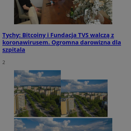
Tychy: Bitcoiny i Fundacja TVS walczą z
koronawirusem. Ogromna darowizna dla
szpitala
2