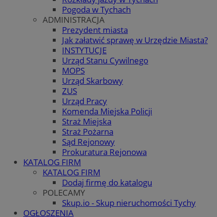
Pogoda w Tychach
ADMINISTRACJA
Prezydent miasta
Jak załatwić sprawę w Urzędzie Miasta?
INSTYTUCJE
Urząd Stanu Cywilnego
MOPS
Urząd Skarbowy
ZUS
Urząd Pracy
Komenda Miejska Policji
Straż Miejska
Straż Pożarna
Sąd Rejonowy
Prokuratura Rejonowa
KATALOG FIRM
KATALOG FIRM
Dodaj firmę do katalogu
POLECAMY
Skup.io - Skup nieruchomości Tychy
OGŁOSZENIA