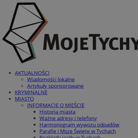
AKTUALNOŚCI
Wiadomości lokalne
Artykuły sponsorowane
KRYMINALNE
MIASTO
INFORMACJE O MIEŚCIE
Historia miasta
Ważne adresy i telefony
Harmonogram wywozu odpadów
Parafie i Msze Święte w Tychach
Rozkłady jazdy w Tychach