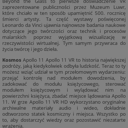
Beyond the Glass to pierwsze doświadczenie VR
zaprezentowane publiczności przez Muzeum Luwr,
które chciało w ten sposób upamiętnić 500. rocznicę
śmierci artysty. Ta część wystawy poświęconej
Leonardo da Vinci ujawnia najnowsze badania naukowe
dotyczące jego twórczości oraz technik i procesów
malarskich poprzez wyjątkową wizualizację w
rzeczywistości wirtualnej. Tym samym przywraca do
życia twórcę i jego dzieła.
Kosmos
Apollo 11 Apollo 11 VR to historia największej
podróży, jaką kiedykolwiek odbyła ludzkość. Teraz to ty
możesz wziąć udział w tym przełomowym wydarzeniu:
przejąć kontrolę nad modułem dowodzenia, by
zadokować do modułu księżycowego, sterować
modułem księżycowym i wylądować nim na
powierzchni księżyca, zbadać miejsce lądowania Apollo
11. W grze Apollo 11 VR HD wykorzystano oryginalne
archiwalne materiały audio i wideo, dokładnie
odtworzono statek kosmiczny i miejsca. Wszystko po
to, aby dostarczyć wiedzy oraz pozostawić niezatarte
wrażenia.