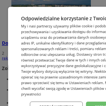
Odpowiedzialne korzystanie z Twoi
My i nasi partnerzy używamy plików cookie i podob
przechowywania i uzyskiwania dostępu do informac
urządzeniu oraz do przetwarzania danych osobowych
Dowody osobiste z odciskami palców
adres IP, unikalne identyfikatory i dane przeglądani
spersonalizowanych reklam i treści, pomiaru reklam i
2
odbiorców oraz ulepszania usług.
Dostawcy stron tr
reklama
również przetwarzać Twoje dane w tych i innych cel
wykorzystywać precyzyjne dane geolokalizacyjne i c
Zobacz również
Twoje wybory dotyczą wyłącznie tej witryny. Niekt
opierać się na prawnie uzasadnionym interesie zami
Wiadomości kryminalne w Tychach
prawo sprzeciwić się temu w
Ustawieniach reklam
.
chwili wycofać swoją zgodę w
Ustawieniach plików 
Wiadomości lokalne
prywatności
Części samochodowe do -70%!