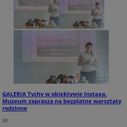
GALERIA
Tychy w obiektywie Instaxa.
Muzeum zaprasza na bezpłatne warsztaty
rodzinne
30