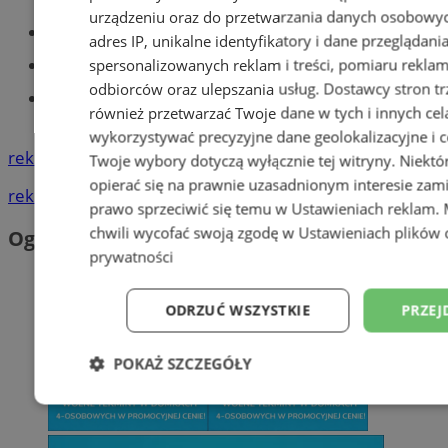
urządzeniu oraz do przetwarzania danych osobowych
Części samochodowe do -70%!
adres IP, unikalne identyfikatory i dane przeglądani
Tworzenie stron www - Tychy
spersonalizowanych reklam i treści, pomiaru reklam i
odbiorców oraz ulepszania usług.
Dostawcy stron tr
Znajdź pracę - codziennie nowe
również przetwarzać Twoje dane w tych i innych cel
ogłoszenia
wykorzystywać precyzyjne dane geolokalizacyjne i c
reklama
Twoje wybory dotyczą wyłącznie tej witryny. Niekt
opierać się na prawnie uzasadnionym interesie zami
reklama
prawo sprzeciwić się temu w
Ustawieniach reklam
.
chwili wycofać swoją zgodę w
Ustawieniach plików 
Ogłoszenia
prywatności
ODRZUĆ WSZYSTKIE
PRZEJ
POKAŻ SZCZEGÓŁY
Niezbędne
Wydajność
Targetowani