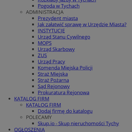
Pogoda w Tychach
ADMINISTRACJA
Prezydent miasta
Jak załatwić sprawę w Urzędzie Miasta?
INSTYTUCJE
Urząd Stanu Cywilnego
MOPS
Urząd Skarbowy
ZUS
Urząd Pracy
Komenda Miejska Policji
Straż Miejska
Straż Pożarna
Sąd Rejonowy
Prokuratura Rejonowa
KATALOG FIRM
KATALOG FIRM
Dodaj firmę do katalogu
POLECAMY
Skup.io - Skup nieruchomości Tychy
OGŁOSZENIA