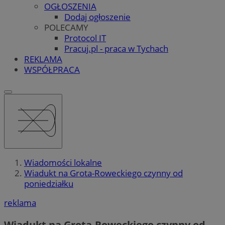
OGŁOSZENIA
Dodaj ogłoszenie
POLECAMY
Protocol IT
Pracuj.pl - praca w Tychach
REKLAMA
WSPÓŁPRACA
Wiadomości lokalne
Wiadukt na Grota-Roweckiego czynny od
poniedziałku
reklama
Wiadukt na Grota-Roweckiego czynny od