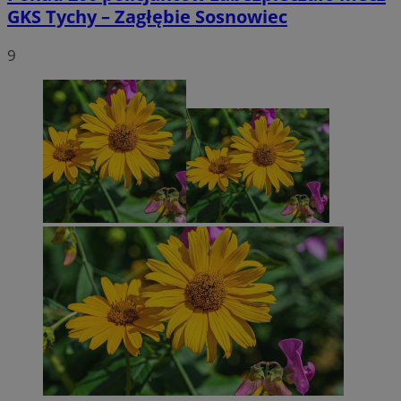
GKS Tychy – Zagłębie Sosnowiec
9