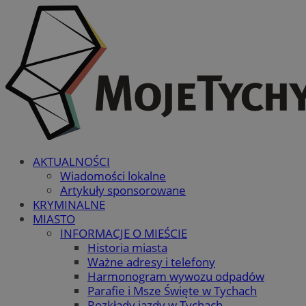
AKTUALNOŚCI
Wiadomości lokalne
Artykuły sponsorowane
KRYMINALNE
MIASTO
INFORMACJE O MIEŚCIE
Historia miasta
Ważne adresy i telefony
Harmonogram wywozu odpadów
Parafie i Msze Święte w Tychach
Rozkłady jazdy w Tychach