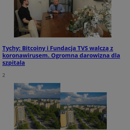
Tychy: Bitcoiny i Fundacja TVS walczą z
koronawirusem. Ogromna darowizna dla
szpitala
2