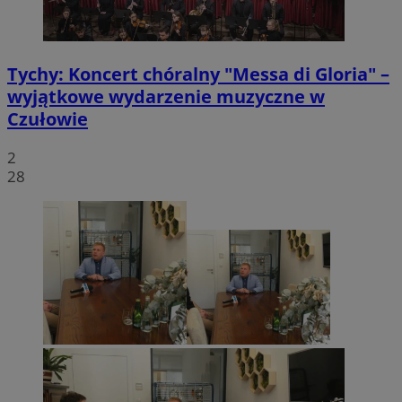
Tychy: Koncert chóralny "Messa di Gloria" –
wyjątkowe wydarzenie muzyczne w
Czułowie
2
28