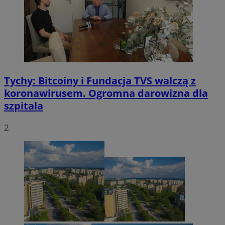
Tychy: Bitcoiny i Fundacja TVS walczą z
koronawirusem. Ogromna darowizna dla
szpitala
2