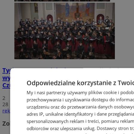
Tychy: Koncert chóralny "Messa di Gloria" –
wyjątkowe wydarzenie muzyczne w
Odpowiedzialne korzystanie z Twoi
Czułowie
My i nasi partnerzy używamy plików cookie i podob
2
przechowywania i uzyskiwania dostępu do informac
28
urządzeniu oraz do przetwarzania danych osobowych
reklama
adres IP, unikalne identyfikatory i dane przeglądani
spersonalizowanych reklam i treści, pomiaru reklam i
Zobacz również
odbiorców oraz ulepszania usług.
Dostawcy stron tr