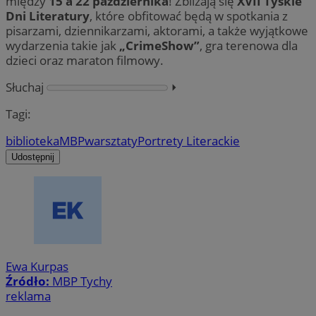
między
15 a 22 października
! Zbliżają się
XVII Tyskie
Dni Literatury
, które obfitować będą w spotkania z
pisarzami, dziennikarzami, aktorami, a także wyjątkowe
wydarzenia takie jak
„CrimeShow”
, gra terenowa dla
dzieci oraz maraton filmowy.
Słuchaj
⏵︎
Tagi:
biblioteka
MBP
warsztaty
Portrety Literackie
Udostępnij
Ewa Kurpas
Źródło:
MBP Tychy
reklama