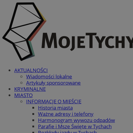
AKTUALNOŚCI
Wiadomości lokalne
Artykuły sponsorowane
KRYMINALNE
MIASTO
INFORMACJE O MIEŚCIE
Historia miasta
Ważne adresy i telefony
Harmonogram wywozu odpadów
Parafie i Msze Święte w Tychach
Rozkłady jazdy w Tychach