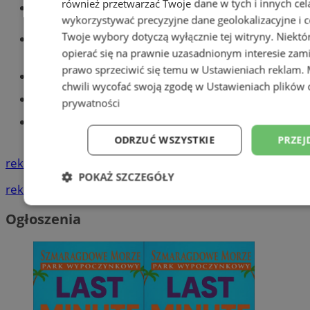
również przetwarzać Twoje dane w tych i innych cel
Wiadomości kryminalne w Tychach
wykorzystywać precyzyjne dane geolokalizacyjne i c
Wiadomości lokalne
Twoje wybory dotyczą wyłącznie tej witryny. Niekt
opierać się na prawnie uzasadnionym interesie zami
prawo sprzeciwić się temu w
Ustawieniach reklam
.
Części samochodowe do -70%!
chwili wycofać swoją zgodę w
Ustawieniach plików 
Tworzenie stron www - Tychy
prywatności
Znajdź pracę - codziennie nowe
ogłoszenia
ODRZUĆ WSZYSTKIE
PRZEJ
reklama
POKAŻ SZCZEGÓŁY
reklama
Niezbędne
Wydajność
Targetowani
Ogłoszenia
Niesklasyfikowane