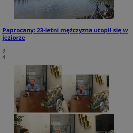
Paprocany: 23-letni mężczyzna utopił się w
jeziorze
3
4