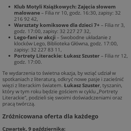
Klub Motyli Książkowych: Zajęcia słowem
malowane
– Filia nr 10, godz. 16:30, zapisy: 32
216 92 42,
Warsztaty komiksowe dla dzieci 7+
– Filia nr 3,
godz. 17:00, zapisy: 32 227 27 32,
Lego-fani w akcji
– Swobodne układanie z
klocków Lego, Biblioteka Główna, godz. 17:00,
zapisy: 32 227 83 11,
Portrety Literackie: Łukasz Szuster
– Filia nr 12,
godz. 17:00.
Te wydarzenia to świetna okazja, by wziąć udział w
spotkaniach z literaturą, odkryć nowe pasje i zacieśnić
więzi z literackim światem.
Łukasz Szuster
, tyszanin,
który w tym roku będzie gościem w cyklu „Portrety
Literackie”, podzieli się swoimi doświadczeniami oraz
pracą twórczą.
Zróżnicowana oferta dla każdego
Czwartek, 9 października: