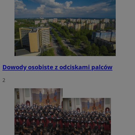
Dowody osobiste z odciskami palców
2