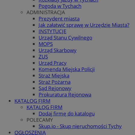
Pogoda w Tychach
ADMINISTRACJA
Prezydent miasta
Jak załatwić sprawę w Urzędzie Miasta?
INSTYTUCJE
Urząd Stanu Cywilnego
MOPS
Urząd Skarbowy
ZUS
Urząd Pracy
Komenda Miejska Policji
Straż Miejska
Straż Pożarna
Sąd Rejonowy
Prokuratura Rejonowa
KATALOG FIRM
KATALOG FIRM
Dodaj firmę do katalogu
POLECAMY
Skup.io - Skup nieruchomości Tychy
OGŁOSZENIA