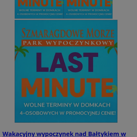
Niezbędne
Wydajność
Targetowanie
Funkcjonalno
Niezbędne pliki cookie umożliwiają korzystanie z podstawowych fun
takich jak logowanie użytkownika i zarządzanie kontem. Bez niezb
można prawidłowo korzystać ze strony internetowej.
Provider
/
Okres
Nazwa
Domena
przechowywani
SessID
mojetychy.pl
1 rok
QeSessID
mojetychy.pl
1 rok
MvSessID
mojetychy.pl
1 rok
__cf_bm
30 minut
Cloudflare
Inc.
.x.com
Wakacyjny wypoczynek nad Bałtykiem w