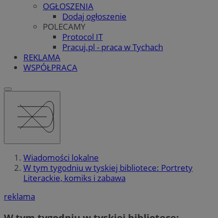
OGŁOSZENIA
Dodaj ogłoszenie
POLECAMY
Protocol IT
Pracuj.pl - praca w Tychach
REKLAMA
WSPÓŁPRACA
Wiadomości lokalne
W tym tygodniu w tyskiej bibliotece: Portrety
Literackie, komiks i zabawa
reklama
W tym tygodniu w tyskiej bibliotece: