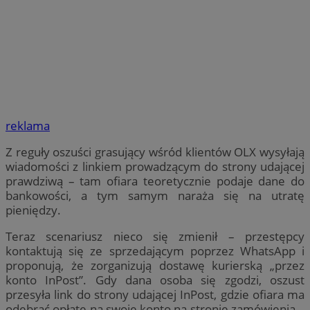
reklama
Z reguły oszuści grasujący wśród klientów OLX wysyłają
wiadomości z linkiem prowadzącym do strony udającej
prawdziwą – tam ofiara teoretycznie podaje dane do
bankowości, a tym samym naraża się na utratę
pieniędzy.
Teraz scenariusz nieco się zmienił – przestępcy
kontaktują się ze sprzedającym poprzez WhatsApp i
proponują, że zorganizują dostawę kurierską „przez
konto InPost”. Gdy dana osoba się zgodzi, oszust
przesyła link do strony udającej InPost, gdzie ofiara ma
odebrać opłatę na swoje konto na stronie zamówienia –