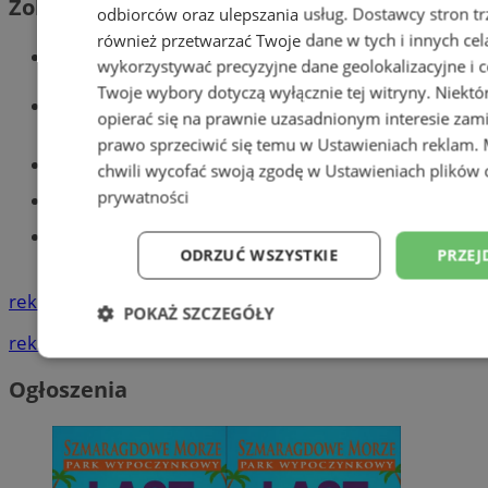
Zobacz również
odbiorców oraz ulepszania usług.
Dostawcy stron tr
również przetwarzać Twoje dane w tych i innych cel
Wiadomości kryminalne w Tychach
wykorzystywać precyzyjne dane geolokalizacyjne i c
Twoje wybory dotyczą wyłącznie tej witryny. Niekt
Wiadomości lokalne
opierać się na prawnie uzasadnionym interesie zami
prawo sprzeciwić się temu w
Ustawieniach reklam
.
Części samochodowe do -70%!
chwili wycofać swoją zgodę w
Ustawieniach plików 
prywatności
Tworzenie stron www - Tychy
Znajdź pracę - codziennie nowe
ODRZUĆ WSZYSTKIE
PRZEJ
ogłoszenia
reklama
POKAŻ SZCZEGÓŁY
reklama
Niezbędne
Wydajność
Targetowani
Ogłoszenia
Niesklasyfikowane