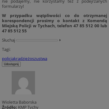
nie podajemy, nie korzystamy też z podejrzanych
formularzy!
W przypadku wątpliwości co do otrzymanej
korespondencji prosimy o kontakt z Komendą
Miejską Policji w Tychach, telefon 47 85 512 00 lub
47 85 512 55
Słuchaj
⏵︎
Tagi:
policja
kradzież
oszustwa
Udostępnij
Wioletta Baborska
Źródło:
KMP Tychy