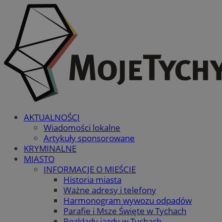
AKTUALNOŚCI
Wiadomości lokalne
Artykuły sponsorowane
KRYMINALNE
MIASTO
INFORMACJE O MIEŚCIE
Historia miasta
Ważne adresy i telefony
Harmonogram wywozu odpadów
Parafie i Msze Święte w Tychach
Rozkłady jazdy w Tychach