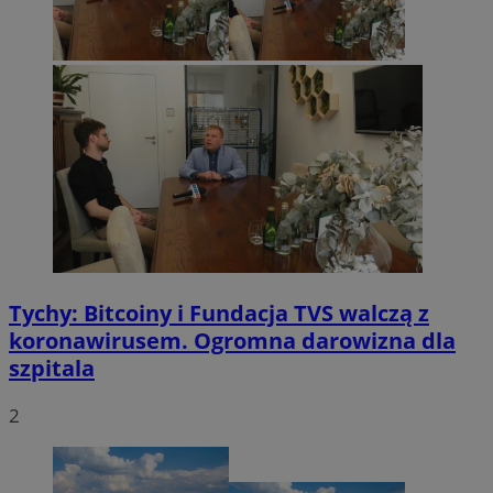
Tychy: Bitcoiny i Fundacja TVS walczą z
koronawirusem. Ogromna darowizna dla
szpitala
2