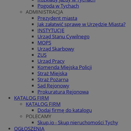
Pogoda w Tychach
ADMINISTRACJA
Prezydent miasta
Jak załatwić sprawę w Urzędzie Miasta?
INSTYTUCJE
Urząd Stanu Cywilnego
MOPS
Urząd Skarbowy
ZUS
Urząd Pracy
Komenda Miejska Policji
Straż Miejska
Straż Pożarna
Sąd Rejonowy
Prokuratura Rejonowa
KATALOG FIRM
KATALOG FIRM
Dodaj firmę do katalogu
POLECAMY
Skup.io - Skup nieruchomości Tychy
OGŁOSZENIA