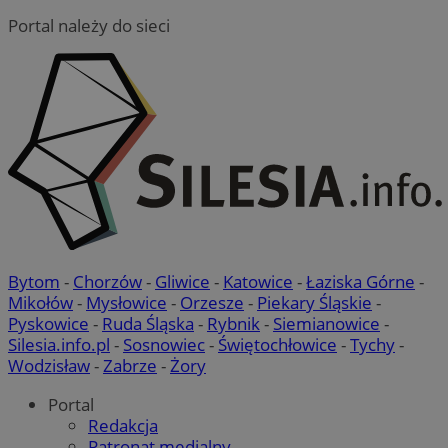
z op
.mojetychy.pl
Micro
Portal należy do sieci
on u
prze
sesji
wiel
jedn
celów
Bytom
-
Chorzów
-
Gliwice
-
Katowice
-
Łaziska Górne
-
Mikołów
-
Mysłowice
-
Orzesze
-
Piekary Śląskie
-
Pyskowice
-
Ruda Śląska
-
Rybnik
-
Siemianowice
-
Silesia.info.pl
-
Sosnowiec
-
Świętochłowice
-
Tychy
-
Wodzisław
-
Zabrze
-
Żory
Portal
Redakcja
Patronat medialny