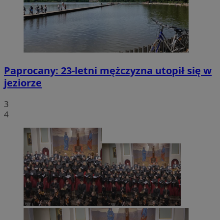
Paprocany: 23-letni mężczyzna utopił się w
jeziorze
3
4