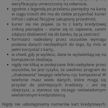
weryfikacyjny umieszczony na odwrocie,
zgodnie z legendą po przelaniu pieniędzy na kartę
w ciągu trzech dni ma do ciebie przyjechać kurier
InPost i zabrać fikcyjnie zakupiony przedmiot,
kurier się nie pojawi, za to z karty kredytowej
znikną pieniądze – stanie się to zapewne, zanim
zdążysz dodzwonić się do banku, by ją zastrzec!
formularz nadesłany przez oszustów wymaga
podania danych niezbędnych do tego, by móc w
pełni korzystać z karty,
w chwili, gdy je wyślesz, dane te wyświetlają się na
komputerze złodzieja,
nigdy nie klikaj w podejrzane linki nadsyłane przez
oszustów, bo jest ryzyko, że uwolnisz program do
„zhakowania” twojego telefonu czy komputera! W
telefonie masz wiele danych, które mogą się
przydać do późniejszych kradzieży – ani się
obejrzysz, a staniesz się niczego nieświadomym
wielokrotnym kredytobiorcą.
Nigdy nie udostępniamy numerów kart kredytowych,