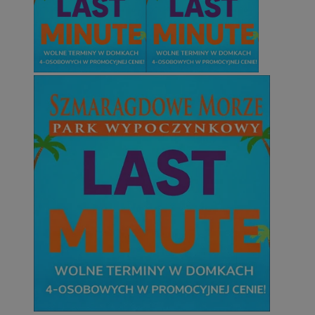
Niezbędne
Wydajność
Targetowanie
Funkcjonalno
Niezbędne pliki cookie umożliwiają korzystanie z podstawowych fun
takich jak logowanie użytkownika i zarządzanie kontem. Bez niezb
można prawidłowo korzystać ze strony internetowej.
Provider
/
Okres
Nazwa
Domena
przechowywani
SessID
mojetychy.pl
1 rok
QeSessID
mojetychy.pl
1 rok
MvSessID
mojetychy.pl
1 rok
CookieScriptConsent
4 tygodnie 2 dn
CookieScript
mojetychy.pl