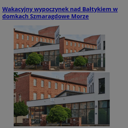
Wakacyjny wypoczynek nad Bałtykiem w
domkach Szmaragdowe Morze
Googl
VISITOR_PRIVACY_METADATA
5 miesięcy 4
YouTube
tygodnie
.youtube.com