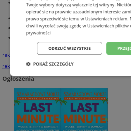
Wiadomości lokalne
Twoje wybory dotyczą wyłącznie tej witryny. Niekt
opierać się na prawnie uzasadnionym interesie zami
Części samochodowe do -70%!
prawo sprzeciwić się temu w
Ustawieniach reklam
.
chwili wycofać swoją zgodę w
Ustawieniach plików 
Tworzenie stron www - Tychy
prywatności
Znajdź pracę - codziennie nowe
ogłoszenia
ODRZUĆ WSZYSTKIE
PRZEJ
reklama
POKAŻ SZCZEGÓŁY
reklama
Niezbędne
Wydajność
Targetowani
Ogłoszenia
Niesklasyfikowane