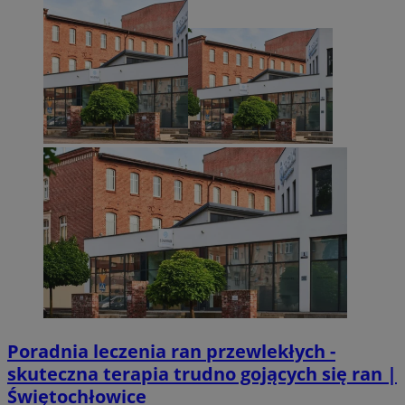
VISITOR_PRIVACY_METADATA
5 miesięcy 4
YouTube
Googl
tygodnie
.youtube.com
CookieScriptConsent
4 tygodnie 2 dn
CookieScript
mojetychy.pl
Poradnia leczenia ran przewlekłych -
skuteczna terapia trudno gojących się ran |
Świętochłowice