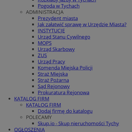
Pogoda w Tychach
ADMINISTRACJA
Prezydent miasta
Jak załatwić sprawę w Urzędzie Miasta?
INSTYTUCJE
Urząd Stanu Cywilnego
MOPS
Urząd Skarbowy
ZUS
Urząd Pracy
Komenda Miejska Policji
Straż Miejska
Straż Pożarna
Sąd Rejonowy
Prokuratura Rejonowa
KATALOG FIRM
KATALOG FIRM
Dodaj firmę do katalogu
POLECAMY
Skup.io - Skup nieruchomości Tychy
OGŁOSZENIA