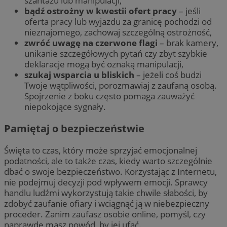
szantażu lub manipulacji,
bądź ostrożny w kwestii ofert pracy
– jeśli
oferta pracy lub wyjazdu za granicę pochodzi od
nieznajomego, zachowaj szczególną ostrożność,
zwróć uwagę na czerwone flagi
– brak kamery,
unikanie szczegółowych pytań czy zbyt szybkie
deklaracje mogą być oznaką manipulacji,
szukaj wsparcia u bliskich
– jeżeli coś budzi
Twoje wątpliwości, porozmawiaj z zaufaną osobą.
Spojrzenie z boku często pomaga zauważyć
niepokojące sygnały.
Pamiętaj o bezpieczeństwie
Święta to czas, który może sprzyjać emocjonalnej
podatności, ale to także czas, kiedy warto szczególnie
dbać o swoje bezpieczeństwo. Korzystając z Internetu,
nie podejmuj decyzji pod wpływem emocji. Sprawcy
handlu ludźmi wykorzystują takie chwile słabości, by
zdobyć zaufanie ofiary i wciągnąć ją w niebezpieczny
proceder. Zanim zaufasz osobie online, pomyśl, czy
naprawdę masz powód, by jej ufać.