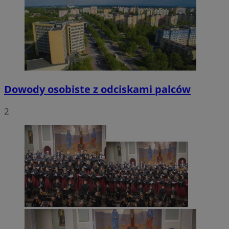
Dowody osobiste z odciskami palców
2