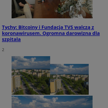
Tychy: Bitcoiny i Fundacja TVS walczą z
koronawirusem. Ogromna darowizna dla
szpitala
2