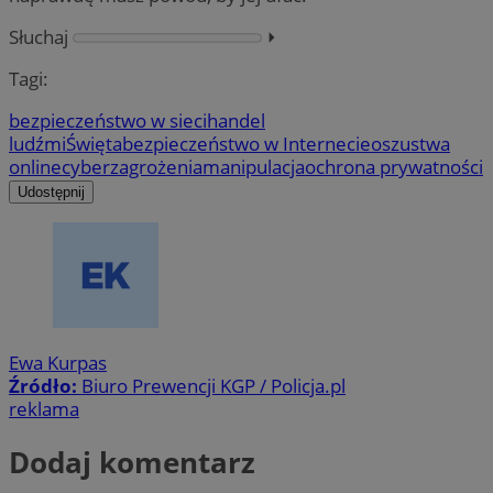
Słuchaj
⏵︎
Tagi:
bezpieczeństwo w sieci
handel
ludźmi
Święta
bezpieczeństwo w Internecie
oszustwa
online
cyberzagrożenia
manipulacja
ochrona prywatności
Udostępnij
Ewa Kurpas
Źródło:
Biuro Prewencji KGP / Policja.pl
reklama
Dodaj komentarz