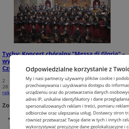
Tychy: Koncert chóralny "Messa di Gloria" –
wyjątkowe wydarzenie muzyczne w
Czułowie
Odpowiedzialne korzystanie z Twoi
My i nasi partnerzy używamy plików cookie i podob
2
przechowywania i uzyskiwania dostępu do informac
28
urządzeniu oraz do przetwarzania danych osobowych
reklama
adres IP, unikalne identyfikatory i dane przeglądani
Zobacz również
spersonalizowanych reklam i treści, pomiaru reklam i
odbiorców oraz ulepszania usług.
Dostawcy stron tr
Wiadomości kryminalne w Tychach
również przetwarzać Twoje dane w tych i innych cel
wykorzystywać precyzyjne dane geolokalizacyjne i c