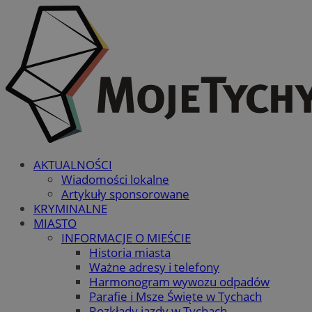
AKTUALNOŚCI
Wiadomości lokalne
Artykuły sponsorowane
KRYMINALNE
MIASTO
INFORMACJE O MIEŚCIE
Historia miasta
Ważne adresy i telefony
Harmonogram wywozu odpadów
Parafie i Msze Święte w Tychach
Rozkłady jazdy w Tychach