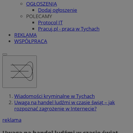
OGŁOSZENIA
Dodaj ogłoszenie
POLECAMY
Protocol IT
Pracuj.pl - praca w Tychach
REKLAMA
WSPÓŁPRACA
Wiadomości kryminalne w Tychach
Uwaga na handel ludźmi w czasie świąt – jak
rozpoznać zagrożenie w Internecie?
reklama
Uwaga na handel ludźmi w czasie świąt –